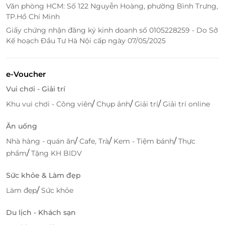
Văn phòng HCM: Số 122 Nguyễn Hoàng, phường Bình Trưng,
tuyến uy tín, cho phép bạn mua thẻ quà tặng với
TP.Hồ Chí Minh
thanh toán đơn giản và an toàn. Bạn chỉ cần vài bước
Giấy chứng nhận đăng ký kinh doanh số 0105228259 - Do Sở
đơn giản để chọn mua thẻ quà tặng và thanh toán
Kế hoạch Đầu Tư Hà Nội cấp ngày 07/05/2025
trực tuyến, sau đó có thể sử dụng thẻ tại hệ thống
nhà hàng Cân Taiwanese Street Hotpot trên toàn
quốc.
e-Voucher
Vui chơi - Giải trí
Đặc biệt, thẻ quà tặng này rất linh hoạt và phù hợp
làm quà tặng cho những dịp đặc biệt như sinh nhật,
/
/
/
Khu vui chơi - Công viên
Chụp ảnh
Giải trí
Giải trí online
lễ Tết, hoặc những dịp kỷ niệm quan trọng. Với thẻ
quà tặng, người nhận có thể tự do lựa chọn món ăn
Ăn uống
yêu thích và trải nghiệm không gian ẩm thực độc
/
/
/
Nhà hàng - quán ăn
Cafe, Trà
Kem - Tiệm bánh
Thực
đáo tại Cân Taiwanese Street Hotpot.
/
phẩm
Tặng KH BIDV
Truy cập
LifeLink
để khám phá nhiều thẻ quà tặng
Sức khỏe & Làm đẹp
hấp dẫn bạn nhé!
/
Làm đẹp
Sức khỏe
Du lịch - Khách sạn