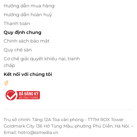
Hướng dẫn mua hàng
Hướng dẫn hoàn huỷ
Thanh toán
Quy định chung
Chính sách bảo mật
Quy chế sàn
Cơ chế giải quyết khiếu nại, tranh
chấp
Kết nối với chúng tôi
Mua Thẻ Quà Tặng Cân Taiwanese Street
Hotpot trên LifeLink - Giải Pháp Tuyệt
Vời Cho Bạn
Việc mua "Thẻ quà tặng Cân Taiwanese Street
Hotpot" trên LifeLink là một giải pháp tuyệt vời để
Trụ sở chính: Tầng 12A Tòa văn phòng - TTTM ROX Tower
bạn có thể thưởng thức những món lẩu tuyệt vời tại
Goldmark City 136 Hồ Tùng Mậu, phường Phú Diễn, Hà Nội. –
Cân Taiwanese Street Hotpot một cách nhanh
Email: hotro@ssmedia.vn
chóng và tiện lợi. LifeLink là nền tảng mua sắm trực