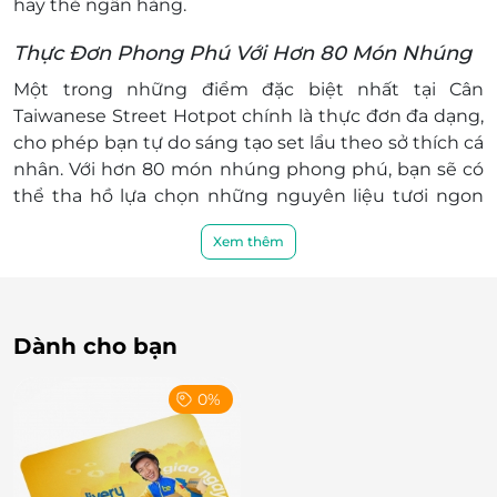
hay thẻ ngân hàng.
Thực Đơn Phong Phú Với Hơn 80 Món Nhúng
Một trong những điểm đặc biệt nhất tại Cân
Taiwanese Street Hotpot chính là thực đơn đa dạng,
cho phép bạn tự do sáng tạo set lẩu theo sở thích cá
nhân. Với hơn 80 món nhúng phong phú, bạn sẽ có
thể tha hồ lựa chọn những nguyên liệu tươi ngon
như thịt, hải sản, rau củ, để tạo ra nồi lẩu độc đáo
Xem thêm
mang đậm phong cách của riêng mình. Ngoài ra,
Cân Taiwanese Street Hotpot còn phục vụ đến 5 vị
lẩu Đài truyền thống, từ lẩu cay, lẩu chua đến các loại
nước lẩu thanh nhẹ, tất cả đều được chế biến kỹ
Dành cho bạn
lưỡng để giữ trọn hương vị đặc trưng.
0%