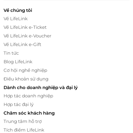
Về chúng tôi
Về LifeLink
Về LifeLink e-Ticket
Về LifeLink e-Voucher
Về LifeLink e-Gift
Không Gian Lẩu Đài - Màu Sắc, Sáng Tạo,
Tin tức
Tuyệt Vời Cho Những Bức Ảnh Sống Ảo
Blog LifeLink
Không chỉ nổi bật với thực đơn phong phú, không
Cơ hội nghề nghiệp
gian tại Cân Taiwanese Street Hotpot cũng là một
điểm cộng lớn khiến nhiều khách hàng yêu thích.
Điều khoản sử dụng
Với thiết kế ngập tràn màu sắc và sự sáng tạo, nhà
Dành cho doanh nghiệp và đại lý
hàng mang đến cho thực khách một không gian trẻ
Hợp tác doanh nghiệp
trung, hiện đại, đầy cảm hứng. Những gam màu tươi
Hợp tác đại lý
sáng, kết hợp với ánh đèn lung linh, sẽ tạo ra những
Chăm sóc khách hàng
bức ảnh sống ảo cực chất, làm hài lòng những tín đồ
mê chụp ảnh.
Trung tâm hỗ trợ
Tích điểm LifeLink