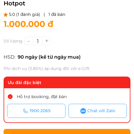
Hotpot
5.0
(1 đánh giá)
|
1 đã bán
1.000.000 đ
-
+
1
Số lượng
HSD:
90 ngày (kể từ ngày mua)
Phí dịch vụ (3.85%) áp dụng đối với e-Gift
Ưu đãi đặc biệt
Hỗ trợ booking, đặt bàn
1900 2065
Chat với Zalo