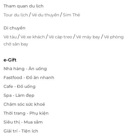
Tham quan du lịch
/
/
Tour du lịch
Vé du thuyền
Sim Thẻ
Di chuyển
/
/
/
/
Vé tàu
Vé xe khách
Vé cáp treo
Vé máy bay
Vé phòng
chờ sân bay
e-Gift
Nhà hàng - Ăn uống
Fastfood - Đồ ăn nhanh
Cafe - Đồ uống
Spa - Làm đẹp
Chăm sóc sức khoẻ
Thời trang - Phụ kiện
Siêu thị - Mua sắm
Giải trí - Tiện ích