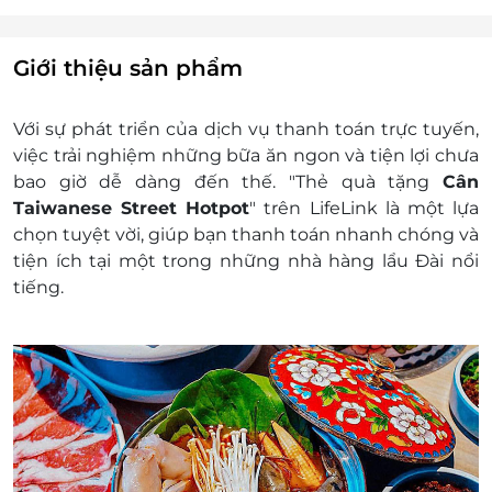
thêm khoản chênh lệch đó.
E-Gift được áp dụng với các ưu đãi khác tại nhà
hàng.
Giới thiệu sản phẩm
Nhà hàng chịu trách nhiệm xuất hóa đơn tài
chính khi khách hàng yêu cầu.
Với sự phát triển của dịch vụ thanh toán trực tuyến,
Khách hàng có trách nhiệm bảo mật thông tin
việc trải nghiệm những bữa ăn ngon và tiện lợi chưa
mã thẻ quà tặng sau khi đặt mua. LifeLink sẽ
bao giờ dễ dàng đến thế. "Thẻ quà tặng
Cân
không chịu trách nhiệm hoàn trả các mã thẻ bị
Taiwanese Street Hotpot
" trên LifeLink là một lựa
mất hoặc ở trạng thái "Đã sử dụng" với bất kỳ lý
chọn tuyệt vời, giúp bạn thanh toán nhanh chóng và
do gì.
tiện ích tại một trong những nhà hàng lẩu Đài nổi
LifeLink sẽ không chịu trách nhiệm đối với chất
tiếng.
lượng sản phẩm hoặc dịch vụ được cung cấp
cũng như đối với các tranh chấp về sau giữa
khách hàng và nhà cung cấp.
LifeLink có quyền sửa chữa hoặc thay đổi điều
khoản và điều kiện sử dụng mà không thông
báo trước.