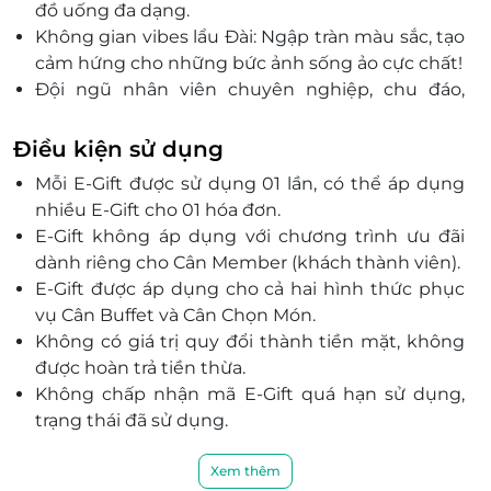
đồ uống đa dạng.
Không gian vibes lẩu Đài: Ngập tràn màu sắc, tạo
cảm hứng cho những bức ảnh sống ảo cực chất!
Đội ngũ nhân viên chuyên nghiệp, chu đáo,
nhiệt tình, Cân Taiwanese Street Hotpot hứa
hẹn sẽ làm hài lòng mọi quý khách hàng.
Điều kiện sử dụng
Mỗi E-Gift được sử dụng 01 lần, có thể áp dụng
nhiều E-Gift cho 01 hóa đơn.
E-Gift không áp dụng với chương trình ưu đãi
dành riêng cho Cân Member (khách thành viên).
E-Gift được áp dụng cho cả hai hình thức phục
vụ Cân Buffet và Cân Chọn Món.
Không có giá trị quy đổi thành tiền mặt, không
được hoàn trả tiền thừa.
Không chấp nhận mã E-Gift quá hạn sử dụng,
trạng thái đã sử dụng.
Nếu giá trị đơn hàng của khách hàng vượt quá
giá trị của E-Gift thì khách hàng phải thanh toán
Xem thêm