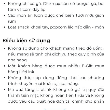
Không chỉ có gà, Chixmax còn có burger gà, bò,
tôm và cơm đầy ắp
Các món ăn luôn được chế biến tươi mới, giòn
rụm
Loạt snack khoai tây, popcorn lắc hấp dẫn - món
ăn vặt không thể thiếu
Không gian trẻ trung, hiện đại, lý tưởng cho mọi
Điều kiện sử dụng
buổi tụ họp
Không áp dụng cho khách mang theo đồ uống,
Trải nghiệm ẩm thực tiện lợi hơn cùng Thẻ quà
nếu mang sẽ tính phí dịch vụ theo quy định của
tặng LifeLink
nhà hàng
Một khách hàng được mua nhiều E-Gift mua
hàng LifeLink
Không được áp dụng đồng thời các chương
trình khuyến mại khác tại cửa hàng.
Mã quà tặng LifeLink không có giá trị quy đổi
thành tiền mặt, không hoàn tiền thừa và không
được yêu cầu xuất hóa đơn tài chính cho phần
giá trị quy đổi.