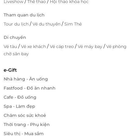
/
/
Liveshow
Thể thao
Hội thảo khóa học
Tham quan du lịch
/
/
Tour du lịch
Vé du thuyền
Sim Thẻ
Di chuyển
/
/
/
/
Vé tàu
Vé xe khách
Vé cáp treo
Vé máy bay
Vé phòng
chờ sân bay
e-Gift
Nhà hàng - Ăn uống
Fastfood - Đồ ăn nhanh
Cafe - Đồ uống
Spa - Làm đẹp
Chăm sóc sức khoẻ
Thời trang - Phụ kiện
Siêu thị - Mua sắm