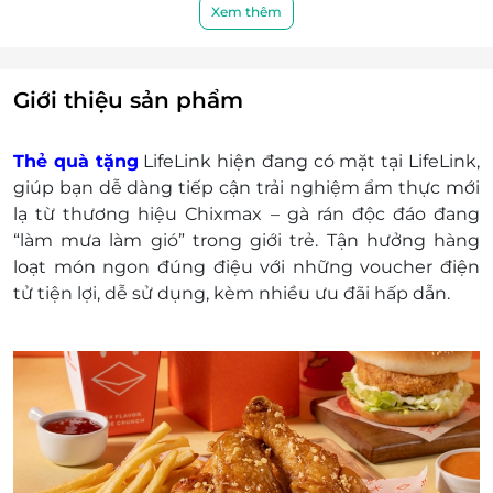
Khách hàng có trách nhiệm bảo mật thông tin
Xem thêm
mã thẻ quà tặng sau khi đặt mua. LifeLink sẽ
không chịu trách nhiệm hoàn trả các mã thẻ bị
mất hoặc ở trạng thái "Đã sử dụng" với bất kỳ lý
Giới thiệu sản phẩm
do gì.
LifeLink sẽ không chịu trách nhiệm đối với chất
Thẻ quà tặng
LifeLink hiện đang có mặt tại LifeLink,
lượng sản phẩm hoặc dịch vụ được cung cấp
giúp bạn dễ dàng tiếp cận trải nghiệm ẩm thực mới
cũng như đối với các tranh chấp về sau giữa
lạ từ thương hiệu Chixmax – gà rán độc đáo đang
khách hàng và nhà cung cấp.
“làm mưa làm gió” trong giới trẻ. Tận hưởng hàng
LifeLink có quyền sửa chữa hoặc thay đổi điều
loạt món ngon đúng điệu với những voucher điện
khoản và điều kiện sử dụng mà không thông
tử tiện lợi, dễ sử dụng, kèm nhiều ưu đãi hấp dẫn.
báo trước.