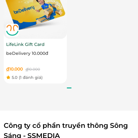
Burger gà, bò, tôm thơm lừng
Cơm gà đầy đặn, tròn vị
Snack như popcorn, khoai tây chiên lắc phomai
hay rong biển gây “nghiện”
Tất cả đều được chăm chút về chất lượng, mang
LifeLink Gift Card
đến trải nghiệm ẩm thực vừa quen vừa mới mẻ.
beDelivery 10.000đ
đ
10.000
đ
10.000
5.0
(1 đánh giá)
Công ty cổ phần truyền thông Sông
Sáng - SSMEDIA