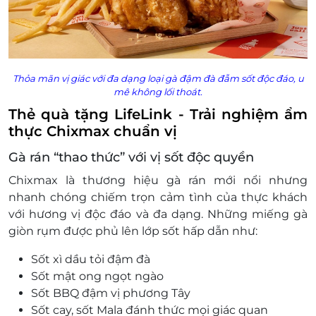
Thỏa mãn vị giác với đa dạng loại gà đậm đà đẫm sốt độc đáo, u
mê không lối thoát.
Thẻ quà tặng LifeLink - Trải nghiệm ẩm
thực Chixmax chuẩn vị
Gà rán “thao thức” với vị sốt độc quyền
Chixmax là thương hiệu gà rán mới nổi nhưng
nhanh chóng chiếm trọn cảm tình của thực khách
với hương vị độc đáo và đa dạng. Những miếng gà
giòn rụm được phủ lên lớp sốt hấp dẫn như:
Sốt xì dầu tỏi đậm đà
Sốt mật ong ngọt ngào
Sốt BBQ đậm vị phương Tây
Sốt cay, sốt Mala đánh thức mọi giác quan