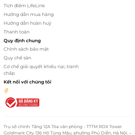
Tích điểm LifeLink
Hướng dẫn mua hàng
Mua thẻ dễ dàng - Tặng quà tinh tế
Hướng dẫn hoàn huỷ
Thanh toán
Chỉ với vài cú nhấp chuột, bạn có thể sở hữu Thẻ quà
tặng LifeLink và gửi tặng bạn bè, người thân – một
Quy định chung
món quà tiện lợi, tinh tế và đậm chất cá nhân, phù
Chính sách bảo mật
hợp mọi dịp đặc biệt.
Quy chế sàn
Cơ chế giải quyết khiếu nại, tranh
Thẻ quà tặng LifeLink là món quà lý tưởng để bạn và
chấp
người thân cùng nhau khám phá hương vị mới từ
Chixmax - nơi hội tụ những món gà sốt “có một
Kết nối với chúng tôi
không hai”. Mua ngay tại LifeLink.vn để nhận thêm
nhiều ưu đãi hấp dẫn.
Đừng bỏ lỡ cơ hội trải nghiệm những miếng gà đẫm
sốt độc đáo cùng Thẻ quà tặng
LifeLink
!
Trụ sở chính: Tầng 12A Tòa văn phòng - TTTM ROX Tower
Goldmark City 136 Hồ Tùng Mậu, phường Phú Diễn, Hà Nội. –