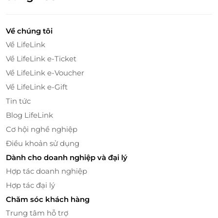
Trải nghiệm ẩm thực khác biệt tại
Chixmax
LifeLink - Nền tảng ưu đãi hàng đầu, tận
tay mang đến trải nghiệm ẩm thực
Về chúng tôi
Về LifeLink
Ưu đãi đa dạng, tiện lợi tối ưu
Về LifeLink e-Ticket
LifeLink.vn là nền tảng cung cấp hàng nghìn ưu đãi
Về LifeLink e-Voucher
ẩm thực, dịch vụ và giải trí. Với Thẻ quà tặng LifeLink,
bạn không chỉ được thưởng thức món ngon từ
Về LifeLink e-Gift
Chixmax mà còn tiết kiệm tối đa chi phí, linh hoạt sử
Tin tức
dụng tại các địa điểm áp dụng.
Blog LifeLink
Cơ hội nghề nghiệp
Điều khoản sử dụng
Dành cho doanh nghiệp và đại lý
Hợp tác doanh nghiệp
Hợp tác đại lý
Chăm sóc khách hàng
Trung tâm hỗ trợ