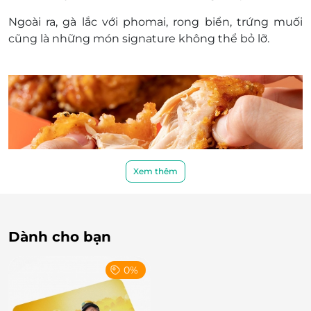
Ngoài ra, gà lắc với phomai, rong biển, trứng muối
cũng là những món signature không thể bỏ lỡ.
Xem thêm
Dành cho bạn
Không chỉ có gà - Thực đơn phong phú, chuẩn
vị
0%
Bên cạnh gà rán, Chixmax còn mang đến lựa chọn
đa dạng như: