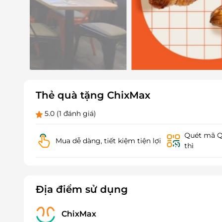
Thẻ quà tặng ChixMax
5.0
(1 đánh giá)
Quét mã QR
Mua dễ dàng, tiết kiệm tiện lợi
thì
Địa điểm sử dụng
ChixMax