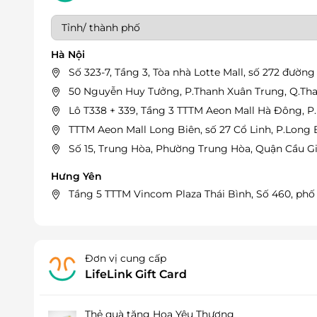
Hà Nội
Số 323-7, Tầng 3, Tòa nhà Lotte Mall, số 272 đườn
50 Nguyễn Huy Tưởng, P.Thanh Xuân Trung, Q.Tha
Lô T338 + 339, Tầng 3 TTTM Aeon Mall Hà Đông, P
TTTM Aeon Mall Long Biên, số 27 Cổ Linh, P.Long Bi
Số 15, Trung Hòa, Phường Trung Hòa, Quận Cầu Gi
Hưng Yên
Tầng 5 TTTM Vincom Plaza Thái Bình, Số 460, phố
Đơn vị cung cấp
LifeLink Gift Card
Thẻ quà tặng Hoa Yêu Thương