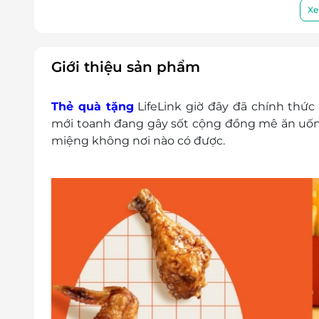
LifeLink có quyền sửa chữa hoặc thay đổi 
Xe
báo trước.
Giới thiệu sản phẩm
Thẻ quà tặng
LifeLink giờ đây đã chính thức
mới toanh đang gây sốt cộng đồng mê ăn uống
miệng không nơi nào có được.