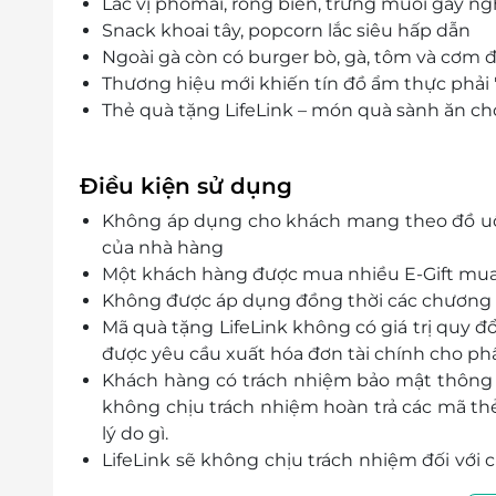
Lắc vị phomai, rong biển, trứng muối gây ng
Snack khoai tây, popcorn lắc siêu hấp dẫn
Ngoài gà còn có burger bò, gà, tôm và cơm 
Thương hiệu mới khiến tín đồ ẩm thực phải 
Thẻ quà tặng LifeLink – món quà sành ăn ch
Điều kiện sử dụng
Không áp dụng cho khách mang theo đồ uốn
của nhà hàng
Một khách hàng được mua nhiều E-Gift mua
Không được áp dụng đồng thời các chương t
Mã quà tặng LifeLink không có giá trị quy đ
được yêu cầu xuất hóa đơn tài chính cho phần
Khách hàng có trách nhiệm bảo mật thông t
không chịu trách nhiệm hoàn trả các mã thẻ 
lý do gì.
LifeLink sẽ không chịu trách nhiệm đối với
cũng như đối với các tranh chấp về sau giữ