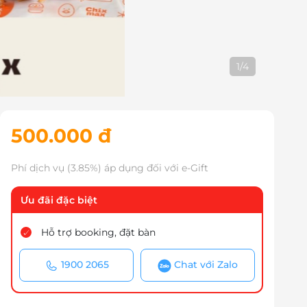
2
/
4
500.000 đ
Phí dịch vụ (3.85%) áp dụng đối với e-Gift
Ưu đãi đặc biệt
Hỗ trợ booking, đặt bàn
1900 2065
Chat với Zalo