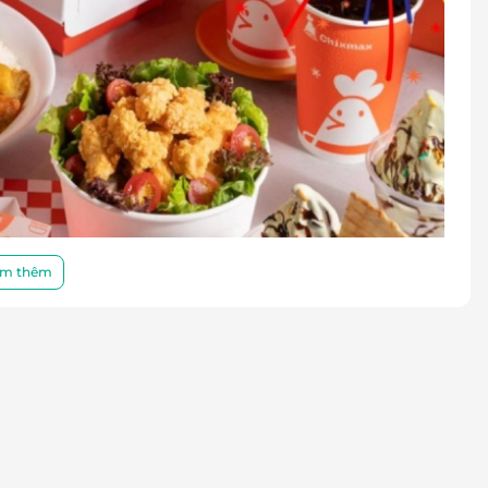
m thêm
c khác biệt tại
Chixmax