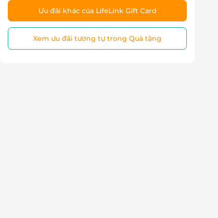
Ưu đãi khác của LifeLink Gift Card
Xem ưu đãi tương tự trong Quà tặng