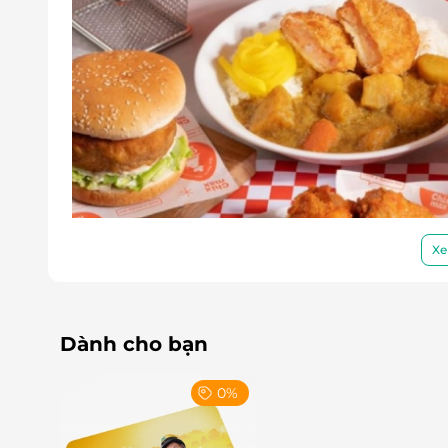
Xe
Dành cho bạn
0%
Trải nghiệm ẩm thự
Snack & món phụ "gây mê" - Ăn là dính!