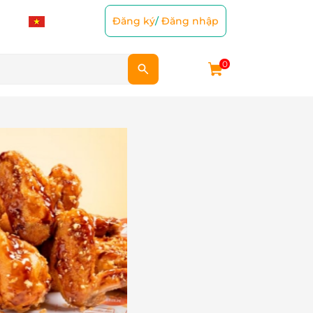
Đăng ký
/
Đăng nhập
0