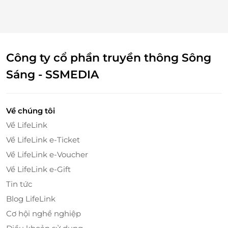
Công ty cổ phần truyền thông Sông
Sáng - SSMEDIA
LifeLink – Địa Điểm Uy Tín Cho Thẻ Quà
Tặng Cao Cấp
Về chúng tôi
Sản Phẩm Đáng Tin Cậy
Về LifeLink
LifeLink là nền tảng hàng đầu cung cấp thẻ quà
Về LifeLink e-Ticket
tặng từ những thương hiệu uy tín như Chuk Tea &
Về LifeLink e-Voucher
Coffee
- Chuk Express
. Sự kết hợp này không chỉ
mang lại trải nghiệm mua sắm thuận tiện mà còn
Về LifeLink e-Gift
đảm bảo giá trị cao cấp trong từng sản phẩm.
Tin tức
Blog LifeLink
Cơ hội nghề nghiệp