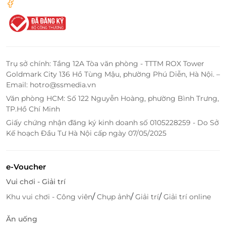
đãi hấp dẫn – món quà ý nghĩa dành cho những
người bạn yêu thương!
Trụ sở chính: Tầng 12A Tòa văn phòng - TTTM ROX Tower
LifeLink
Goldmark City 136 Hồ Tùng Mậu, phường Phú Diễn, Hà Nội. –
Email: hotro@ssmedia.vn
Văn phòng HCM: Số 122 Nguyễn Hoàng, phường Bình Trưng,
TP.Hồ Chí Minh
Giấy chứng nhận đăng ký kinh doanh số 0105228259 - Do Sở
Kế hoạch Đầu Tư Hà Nội cấp ngày 07/05/2025
e-Voucher
Vui chơi - Giải trí
/
/
/
Khu vui chơi - Công viên
Chụp ảnh
Giải trí
Giải trí online
Ăn uống