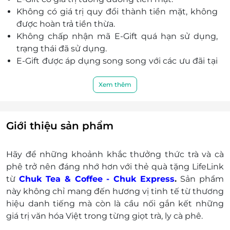
89 đường số 6, Khu phố Hưng Phước 4, Phú Mỹ
Không có giá trị quy đổi thành tiền mặt, không
Hưng, Quận 7, Hồ Chí Minh
được hoàn trả tiền thừa.
126 Hồng Bàng, P. 12, Quận 5, Hồ Chí Minh
Không chấp nhận mã
E-Gift
quá hạn sử dụng,
16 Thích Quảng Đức, P. 5, Quận Phú Nhuận, Hồ Chí
trạng thái đã sử dụng.
Minh
E-Gift
được áp dụng song song với các ưu đãi tại
213 Nguyễn Cư Trinh, P. Nguyễn Cư Trinh, Quận 1, Hồ
cửa hàng. Nhưng không áp dụng chung với ưu
Chí Minh
đãi của đối tác khác.
Xem thêm
278 Hòa Bình, P. Hiệp Tân, Quận Tân Phú, Hồ Chí
Cửa hàng chịu trách nhiệm xuất hóa đơn tài
Minh
chính khi khách hàng yêu cầu.
33 Hoàng Việt, P. 4, Quận Tân Bình, Hồ Chí Minh
Nghiêm cấm mọi hình thức mua đi bán lại, kinh
Giới thiệu sản phẩm
150 Chu Văn An, P. 26, Quận Bình Thạnh, Hồ Chí
doanh trái với qui định của LifeLink và cửa hàng.
Minh
Cửa hàng có quyền từ chối áp dụng và thu
Hãy để những khoảnh khắc thưởng thức trà và cà
108 Vạn Kiếp, P. 3, Quận Bình Thạnh, Hồ Chí Minh
hồi E-Gift khi phát hiện E-Gift đó nằm trong
phê trở nên đáng nhớ hơn với thẻ quà tặng LifeLink
90 Tô Hiến Thành, P. 15, Quận 10, Hồ Chí Minh
hành vi mua đi bán lại, kinh doanh trái với quy
từ
Chuk Tea & Coffee - Chuk Express
.
Sản phẩm
166 Nguyễn Công Trứ, P. Nguyễn Thái Bình, Quận 1,
định của LifeLink và cửa hàng.
này không chỉ mang đến hương vị tinh tế từ thương
Hồ Chí Minh
Nếu giá trị đơn hàng của khách hàng vượt quá
hiệu danh tiếng mà còn là cầu nối gắn kết những
212 Thoại Ngọc Hầu, P. Phú Thạnh, Quận Tân Phú, Hồ
giá trị của
E-Gift
thì khách hàng phải thanh toán
giá trị văn hóa Việt trong từng giọt trà, ly cà phê.
Chí Minh
thêm khoản chênh lệch cho cửa hàng.