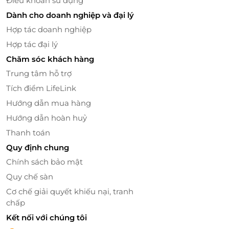
Điều khoản sử dụng
Dành cho doanh nghiệp và đại lý
Hợp tác doanh nghiệp
Hợp tác đại lý
Chăm sóc khách hàng
Trung tâm hỗ trợ
Tích điểm LifeLink
Hướng dẫn mua hàng
Đặc Quyền Khi Mua Sắm Tại LifeLink
Hướng dẫn hoàn huỷ
Đặt hàng nhanh chóng: Giao dịch dễ dàng qua
Thanh toán
nền tảng online.
Ưu đãi độc quyền: Giảm giá, tích điểm, cùng
Quy định chung
nhiều chương trình hấp dẫn.
Chính sách bảo mật
Chất lượng dịch vụ: Cam kết sản phẩm chính
Quy chế sàn
hãng, hỗ trợ khách hàng tận tâm.
Cơ chế giải quyết khiếu nại, tranh
chấp
Hãy sở hữu ngay thẻ quà tặng
LifeLink
từ Chuk Tea
& Coffee
- Chuk Express
để khám phá hành trình
Kết nối với chúng tôi
hương vị và văn hóa đặc sắc. Đặt hàng dễ dàng, ưu