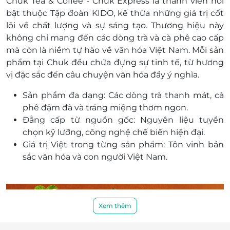
Chuk Tea & Coffee
- Chuk Express
là thành viên nổi
214A Xô Viết Nghệ Tĩnh, P. 21, Quận Bình Thạnh, Hồ
bật thuộc Tập đoàn KIDO, kế thừa những giá trị cốt
Chí Minh
lõi về chất lượng và sự sáng tạo. Thương hiệu này
Đồng Nai
không chỉ mang đến các dòng trà và cà phê cao cấp
1S!3, 1135 Nguyễn Ái Quốc, P. Tân Hiệp, Biên Hòa,
mà còn là niềm tự hào về văn hóa Việt Nam. Mỗi sản
Đồng Nai
phẩm tại Chuk đều chứa đựng sự tinh tế, từ hương
170 đường 30/4, P.Trung Dũng, Biên Hòa, Đồng Nai
vị đặc sắc đến câu chuyện văn hóa đầy ý nghĩa.
Bà Rịa Vũng Tàu
Sản phẩm đa dạng: Các dòng trà thanh mát, cà
33A đường 30/4, P. 9, Vũng Tàu, Bà Rịa - Vũng Tàu
phê đậm đà và tráng miệng thơm ngon.
18 Nguyễn Thanh Đằng, Phường Phước Hiệp, Bà Rịa,
Đẳng cấp từ nguồn gốc: Nguyên liệu tuyển
Bà Rịa - Vũng Tàu
chọn kỹ lưỡng, công nghệ chế biến hiện đại.
Giá trị Việt trong từng sản phẩm: Tôn vinh bản
Khánh Hòa
sắc văn hóa và con người Việt Nam.
Lô 01, đường A2, khu đô thị Vĩnh Điềm Trung, xã
Vĩnh Hiệp, Thành Phố Nha Trang, Khánh Hoà
Bình Dương
S3 tầng 1, Đường Lý Thái Tổ, P. Hòa Phú, Thành Phố
Xem thêm
Thủ Dầu Một, Bình Dương