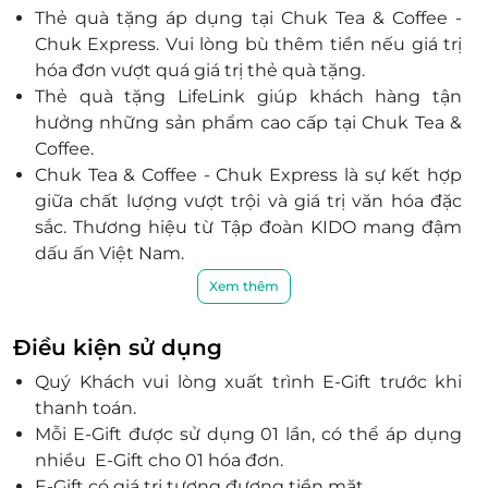
487 Phan Văn Trị, P. 5, Quận Gò Vấp, Hồ Chí Minh
Thẻ quà tặng áp dụng tại
Chuk Tea & Coffee -
20 Trần Cao Vân, P. Đa Kao, Quận 1, Hồ Chí Minh
Chuk Express
. Vui lòng bù thêm tiền nếu giá trị
346 Bến Vân Đồn, P. 1, Quận 4, Hồ Chí Minh
hóa đơn vượt quá giá trị thẻ quà tặng.
130 Phổ Quang, phường 9, quận Phú Nhuận, Hồ Chí
Thẻ quà tặng LifeLink giúp khách hàng tận
Minh
hưởng những sản phẩm cao cấp tại Chuk Tea &
507 Lê Quang Định, P. 1, Quận Gò Vấp, Hồ Chí Minh
Coffee.
61 Bà Huyện Thanh Quan, P. 6, Quận 3, Hồ Chí Minh
Chuk Tea & Coffee - Chuk Express
là sự kết hợp
giữa chất lượng vượt trội và giá trị văn hóa đặc
168 Nguyễn Văn Nghi, P.5, Quận Gò Vấp, Hồ Chí
Minh
sắc. Thương hiệu từ Tập đoàn KIDO mang đậm
dấu ấn Việt Nam.
SAV3-00.14, 28 Mai Chí Thọ, Quận 2, Hồ Chí Minh
Đa dạng sản phẩm từ trà, cà phê đến các món
L1-03 Saigon MIA, Chung cư cụm III,IV Đường 9A,
Xem thêm
tráng miệng tinh tế.
KDC Trung Sơn, xã Bình Hưng, Huyện Bình Chánh,
Hồ Chí Minh
Dễ dàng mua sắm, sử dụng tiện lợi qua LifeLink.
Điều kiện sử dụng
Lựa chọn hoàn hảo cho quà tặng doanh nghiệp,
315 Hoàng Văn Thụ, P. 2, Quận Tân Bình, Hồ Chí Minh
Quý Khách vui lòng xuất trình E-Gift trước khi
bạn bè, người thân.
346 Lê Đức Thọ, P. 6, Quận Gò Vấp, Hồ Chí Minh
thanh toán.
Nhiều ưu đãi hấp dẫn khi sở hữu trên nền tảng
12 Bis Châu Thới, P. 15, Quận 10, Hồ Chí Minh
Mỗi E-Gift được sử dụng 01 lần, có thể áp dụng
LifeLink.
CR1-07&08 Cresent Resident 1, Tôn Dật Tiên, Quận 7,
nhiều
E-Gift
cho 01 hóa đơn.
Hồ Chí Minh
E-Gift có giá trị tương đương tiền mặt.