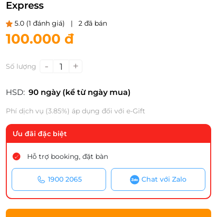
Express
5.0
(1 đánh giá)
|
2 đã bán
100.000 đ
-
+
1
Số lượng
HSD:
90 ngày (kể từ ngày mua)
Phí dịch vụ (3.85%) áp dụng đối với e-Gift
Ưu đãi đặc biệt
Hỗ trợ booking, đặt bàn
1900 2065
Chat với Zalo