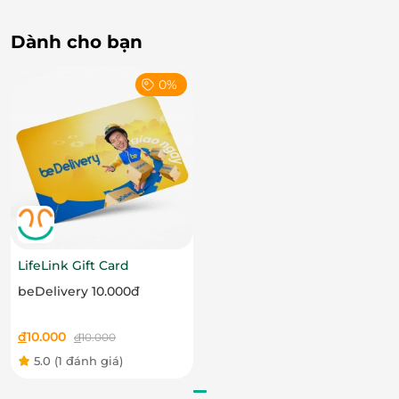
1K1-A, Quốc lộ 1K, Đông Hoà, Thành phố Dĩ An, Bình
Dương
Dành cho bạn
0%
Giá Trị Khi Sở Hữu Thẻ Quà Tặng Từ LifeLink
Tiện lợi và linh hoạt: Thẻ quà tặng sử dụng dễ
dàng, phù hợp nhiều nhu cầu.
Lựa chọn quà tặng ý nghĩa: Mang đến trải
nghiệm tuyệt vời cho người thân, bạn bè.
Ưu đãi hấp dẫn: Sở hữu các ưu đãi đặc biệt khi
LifeLink Gift Card
mua thẻ trên LifeLink.
beDelivery 10.000đ
đ
10.000
đ
10.000
5.0
(1 đánh giá)