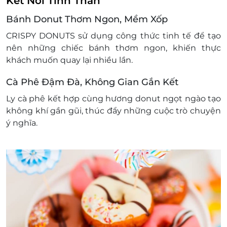
Kết Nối Tình Thân
LifeLink có quyền sửa chữa hoặc thay đổi điều
Bánh Donut Thơm Ngon, Mềm Xốp
khoản và điều kiện sử dụng mà không thông
báo trước.
CRISPY DONUTS sử dụng công thức tinh tế để tạo
nên những chiếc bánh thơm ngon, khiến thực
khách muốn quay lại nhiều lần.
Cà Phê Đậm Đà, Không Gian Gắn Kết
Ly cà phê kết hợp cùng hương donut ngọt ngào tạo
không khí gần gũi, thúc đẩy những cuộc trò chuyện
ý nghĩa.