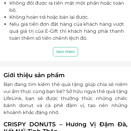
Không đổi được ra tiền mặt một phần hoặc toàn
bộ.
Không hoàn trả hoặc bán lại được.
Nếu giá tiền đơn đặt hàng của khách hàng vượt
quá giá trị của E-Gift thì khách hàng phải thanh
toán thêm số tiền chênh lệch đó.
The Crispy Donuts sẽ xuất hóa đơn khi khách
hàng có yêu cầu.
Xem thêm
E-Gift áp dụng cho các chương trình khuyến mãi
khác.
Khách hàng có trách nhiệm bảo mật thông tin
Giới thiệu sản phẩm
mã thẻ quà tặng sau khi đặt mua. LifeLink sẽ
Bạn đang tìm kiếm
thẻ quà tặng
giúp chia sẻ niềm
không chịu trách nhiệm hoàn trả các mã thẻ bị
vui ẩm thực cùng bạn bè? Sở hữu ngya thẻ quà tặng
mất hoặc ở trạng thái "đã sử dụng" với bất kỳ lý
LifeLink, bạn sẽ được thưởng thức những chiếc
do gì.
bánh donut và cà phê đậm vị, tạo nên những
LifeLink không chịu trách nhiệm đối với chất
khoảnh khắc đáng nhớ.
lượng của sản phẩm được cung cấp cũng như
đối với các tranh chấp về sau giữa khách hàng và
CRISPY DONUTS – Hương Vị Đậm Đà,
nhà cung cấp.