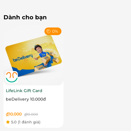
LifeLink
Dành cho bạn
0%
LifeLink Gift Card
beDelivery 10.000đ
đ
10.000
đ
10.000
5.0
(1 đánh giá)