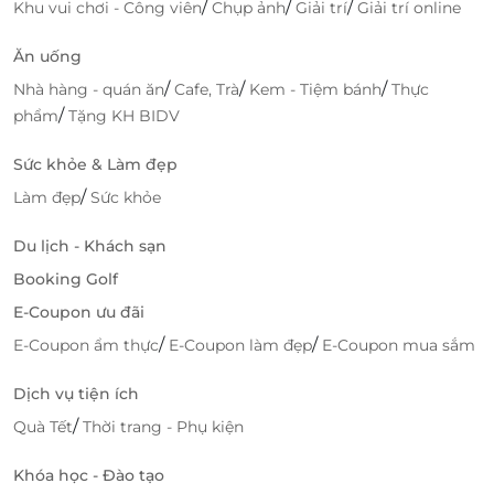
Chất lượng vượt trội: Sản phẩm của Ecolife được
/
/
/
Khu vui chơi - Công viên
Chụp ảnh
Giải trí
Giải trí online
chọn lọc kỹ càng từ nguyên liệu thiên nhiên,
đảm bảo an toàn và bền đẹp.
Ăn uống
Thiết kế tinh tế, sang trọng: Mỗi món quà là một
/
/
/
Nhà hàng - quán ăn
Cafe, Trà
Kem - Tiệm bánh
Thực
tác phẩm nghệ thuật, mang lại cảm giác gần gũi
/
phẩm
Tặng KH BIDV
nhưng không kém phần sang trọng.
Tốt cho sức khỏe: Các sản phẩm của Ecolife
Sức khỏe & Làm đẹp
không chứa hóa chất độc hại, đảm bảo an toàn
/
Làm đẹp
Sức khỏe
cho sức khỏe người sử dụng.
Thân thiện với môi trường: Bao bì của sản phẩm
Du lịch - Khách sạn
được làm từ vật liệu tái chế, góp phần bảo vệ
Booking Golf
môi trường.
E-Coupon ưu đãi
Sự lựa chọn của các doanh nghiệp lớn: Ecolife đã
/
/
E-Coupon ẩm thực
E-Coupon làm đẹp
E-Coupon mua sắm
được nhiều tập đoàn, doanh nghiệp lớn tin dùng
trong các dịp lễ hội và sự kiện.
Dịch vụ tiện ích
Ưu đãi đặc biệt từ LifeLink cho các món
/
Quà Tết
Thời trang - Phụ kiện
quà tặng Ecolife
Khóa học - Đào tạo
LifeLink
hiện đang cung cấp các voucher quà tặng