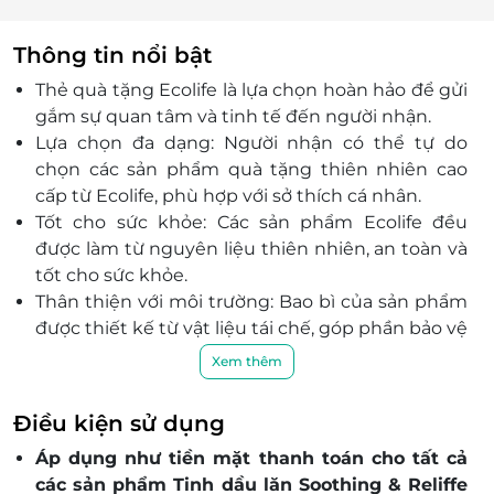
Thông tin nổi bật
Thẻ quà tặng Ecolife là lựa chọn hoàn hảo để gửi
gắm sự quan tâm và tinh tế đến người nhận.
Lựa chọn đa dạng: Người nhận có thể tự do
chọn các sản phẩm quà tặng thiên nhiên cao
cấp từ Ecolife, phù hợp với sở thích cá nhân.
Tốt cho sức khỏe: Các sản phẩm Ecolife đều
được làm từ nguyên liệu thiên nhiên, an toàn và
tốt cho sức khỏe.
Thân thiện với môi trường: Bao bì của sản phẩm
được thiết kế từ vật liệu tái chế, góp phần bảo vệ
hành tinh.
Xem thêm
Tiện lợi và dễ sử dụng: Chỉ cần trao thẻ, người
nhận sẽ có thể mua sắm và lựa chọn sản phẩm
Điều kiện sử dụng
yêu thích.
Áp dụng như tiền mặt thanh toán cho tất cả
Lựa chọn lý tưởng cho mọi dịp: Thẻ quà tặng
các sản phẩm Tinh dầu lăn Soothing & Reliffe
Ecolife là món quà tuyệt vời cho các dịp sinh