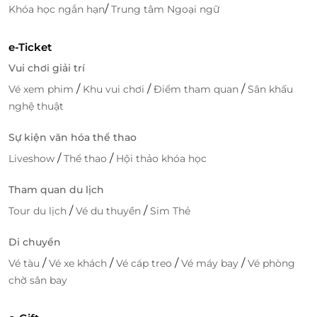
Ecolife với mức ưu đãi hấp dẫn, giúp bạn có thể mua
/
Khóa học ngắn hạn
Trung tâm Ngoại ngữ
sắm các sản phẩm quà tặng thiên nhiên với mức giá
ưu đãi, đặc biệt cho các dịp lễ hội hoặc sự kiện
e-Ticket
doanh nghiệp. Các voucher này không chỉ giúp bạn
Vui chơi giải trí
tiết kiệm chi phí mà còn tạo cơ hội để bạn dễ dàng
/
/
/
Vé xem phim
Khu vui chơi
Điểm tham quan
Sân khấu
tìm được món quà độc đáo, có giá trị và có trách
nghệ thuật
nhiệm với sức khỏe và môi trường.
Sự kiện văn hóa thể thao
/
/
Liveshow
Thể thao
Hội thảo khóa học
LifeLink
Tham quan du lịch
/
/
Tour du lịch
Vé du thuyền
Sim Thẻ
Di chuyển
/
/
/
/
Vé tàu
Vé xe khách
Vé cáp treo
Vé máy bay
Vé phòng
chờ sân bay