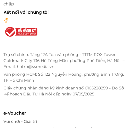
chấp
tri ân đối tác, khách hàng. Với chất lượng vượt trội và
Kết nối với chúng tôi
giá trị bền vững, những món quà từ Ecolife không
chỉ gây ấn tượng mạnh mẽ mà còn thể hiện cam kết
về trách nhiệm xã hội và sự quan tâm đến sức khỏe
của người nhận.
Trụ sở chính: Tầng 12A Tòa văn phòng - TTTM ROX Tower
Goldmark City 136 Hồ Tùng Mậu, phường Phú Diễn, Hà Nội. –
Email: hotro@ssmedia.vn
Văn phòng HCM: Số 122 Nguyễn Hoàng, phường Bình Trưng,
TP.Hồ Chí Minh
Giấy chứng nhận đăng ký kinh doanh số 0105228259 - Do Sở
Kế hoạch Đầu Tư Hà Nội cấp ngày 07/05/2025
e-Voucher
Lý do nên chọn quà tặng Ecolife:
Vui chơi - Giải trí