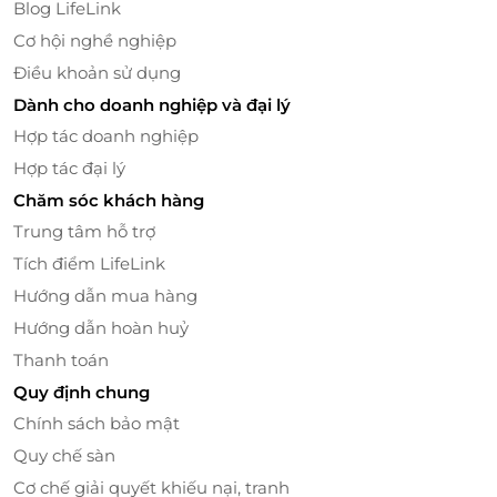
Blog LifeLink
xanh của chúng ta.
Cơ hội nghề nghiệp
Điều khoản sử dụng
Dành cho doanh nghiệp và đại lý
Hợp tác doanh nghiệp
Hợp tác đại lý
Chăm sóc khách hàng
Trung tâm hỗ trợ
Tích điểm LifeLink
Hướng dẫn mua hàng
Hướng dẫn hoàn huỷ
Ecolife -
chia sẻ những kiến thức hữu ích giúp bạn chăm sóc sức
khỏe làn da và tinh thần
Thanh toán
Ecolife - Sự lựa chọn của nhiều tập đoàn lớn
Quy định chung
trong các dịp lễ hội và sự kiện doanh nghiệp
Chính sách bảo mật
Ecolife đã trở thành đối tác tin cậy của nhiều tập
Quy chế sàn
đoàn và doanh nghiệp lớn trong việc cung cấp quà
Cơ chế giải quyết khiếu nại, tranh
tặng cho các dịp lễ hội, sự kiện, hay các chương trình