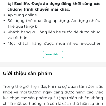
tại Ecoliffe. Được áp dụng đồng thời cùng các
nhật, lễ hội, sự kiện doanh nghiệp và nhiều dịp
chương trình khuyến mại khác.
đặc biệt khác
Áp dụng online
Số lượng thẻ quà tặng áp dụng: Áp dụng nhiều
Thẻ quà tặng/ bill
Khách hàng vui lòng liên hệ trước để được phục
vụ tốt hơn.
Một khách hàng được mua nhiều E-voucher
mua hàng LifeLink
Không có giá trị quy đổi thành tiền mặt, không
Xem thêm
được hoàn trả tiền thừa.
Giá đã bao gồm thuế VAT
Hotline hỗ trợ: 1900 2065 -
Giới thiệu sản phẩm
Trong thế giới hiện đại, khi mà sự quan tâm đến sức
khỏe và môi trường ngày càng được nâng cao, việc
lựa chọn các sản phẩm quà tặng thiên nhiên không
chỉ là một xu hướng mà còn là cách thể hiện sự tinh