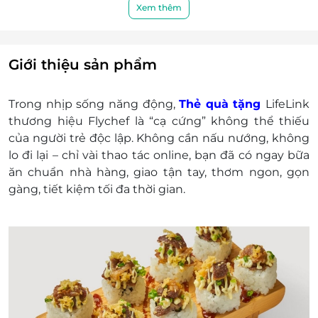
Khách hàng có trách nhiệm bảo mật thông tin
Xem thêm
mã thẻ quà tặng sau khi đặt mua. LifeLink sẽ
không chịu trách nhiệm hoàn trả các mã thẻ bị
mất hoặc ở trạng thái "Đã sử dụng" với bất kỳ lý
Giới thiệu sản phẩm
do gì.
LifeLink sẽ không chịu trách nhiệm đối với chất
Trong nhịp sống năng động,
Thẻ quà tặng
LifeLink
lượng sản phẩm hoặc dịch vụ được cung cấp
thương hiệu Flychef là “cạ cứng” không thể thiếu
cũng như đối với các tranh chấp về sau giữa
của người trẻ độc lập. Không cần nấu nướng, không
khách hàng và nhà cung cấp.
lo đi lại – chỉ vài thao tác online, bạn đã có ngay bữa
LifeLink có quyền sửa chữa hoặc thay đổi điều
ăn chuẩn nhà hàng, giao tận tay, thơm ngon, gọn
khoản và điều kiện sử dụng mà không thông
gàng, tiết kiệm tối đa thời gian.
báo trước.