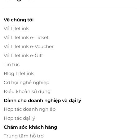
Chủ động chọn món, đặt giờ - không mất thời
gian.
Về chúng tôi
Giao nhanh, tiện lợi - đúng chuẩn sống tối giản.
Về LifeLink
Món quà tự thưởng cực chill sau ngày dài mệt
mỏi.
Về LifeLink e-Ticket
Về LifeLink e-Voucher
Đừng để bữa ăn là nỗi lo mỗi ngày. Hãy tặng bản
Về LifeLink e-Gift
thân Thẻ quà tặng LifeLink từ Flychef - giải pháp
Tin tức
thông minh, hiện đại và tiện nghi cho cuộc sống cá
nhân đầy bận rộn.
Blog LifeLink
Cơ hội nghề nghiệp
Truy cập
LifeLink
để mua ngay Thẻ quà tặng
Điều khoản sử dụng
LifeLink, ăn ngon không cần nấu - sống chill đúng
nghĩa!
Dành cho doanh nghiệp và đại lý
Hợp tác doanh nghiệp
Hợp tác đại lý
LifeLink
Chăm sóc khách hàng
Trung tâm hỗ trợ