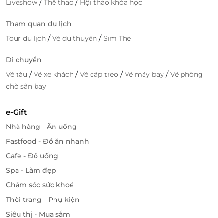
/
/
Liveshow
Thể thao
Hội thảo khóa học
Tham quan du lịch
/
/
Tour du lịch
Vé du thuyền
Sim Thẻ
Di chuyển
/
/
/
/
Vé tàu
Vé xe khách
Vé cáp treo
Vé máy bay
Vé phòng
chờ sân bay
e-Gift
Nhà hàng - Ăn uống
Fastfood - Đồ ăn nhanh
Cafe - Đồ uống
Spa - Làm đẹp
Chăm sóc sức khoẻ
Thời trang - Phụ kiện
Siêu thị - Mua sắm