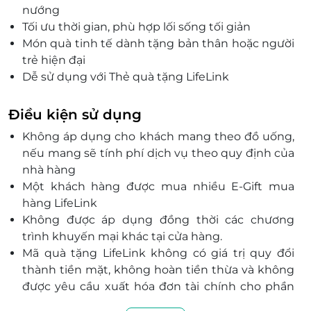
nướng
Tối ưu thời gian, phù hợp lối sống tối giản
Món quà tinh tế dành tặng bản thân hoặc người
trẻ hiện đại
Dễ sử dụng với Thẻ quà tặng LifeLink
Không gian sống gọn, trải nghiệm ăn uống ngon
– gọn – tiện
Điều kiện sử dụng
Không áp dụng cho khách mang theo đồ uống,
nếu mang sẽ tính phí dịch vụ theo quy định của
nhà hàng
Một khách hàng được mua nhiều E-Gift mua
hàng LifeLink
Không được áp dụng đồng thời các chương
trình khuyến mại khác tại cửa hàng.
Mã quà tặng LifeLink không có giá trị quy đổi
thành tiền mặt, không hoàn tiền thừa và không
được yêu cầu xuất hóa đơn tài chính cho phần
giá trị quy đổi.