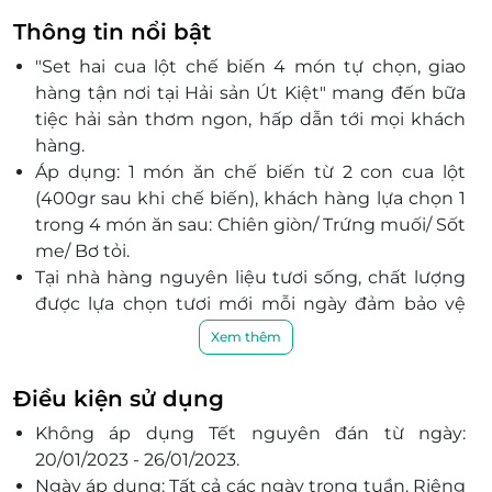
Thông tin nổi bật
"Set hai cua lột chế biến 4 món tự chọn, giao
hàng tận nơi tại Hải sản Út Kiệt" mang đến bữa
tiệc hải sản thơm ngon, hấp dẫn tới mọi khách
hàng.
Áp dụng: 1 món ăn chế biến từ 2 con cua lột
(400gr sau khi chế biến), khách hàng lựa chọn 1
trong 4 món ăn sau: Chiên giòn/ Trứng muối/ Sốt
me/ Bơ tỏi.
Tại nhà hàng nguyên liệu tươi sống, chất lượng
được lựa chọn tươi mới mỗi ngày đảm bảo vệ
sinh an toàn thực phẩm.
Xem thêm
Với đội ngũ nhân viên chuyên nghiệp, chu đáo,
nhiệt tình cùng chất lượng dịch vụ đẳng cấp,
Điều kiện sử dụng
nhà hàng Út Kiệt sẽ mang đến sự hài lòng nhất
Không áp dụng Tết nguyên đán từ ngày:
tới mọi khách hàng.
20/01/2023 - 26/01/2023.
Ngày áp dụng: Tất cả các ngày trong tuần. Riêng