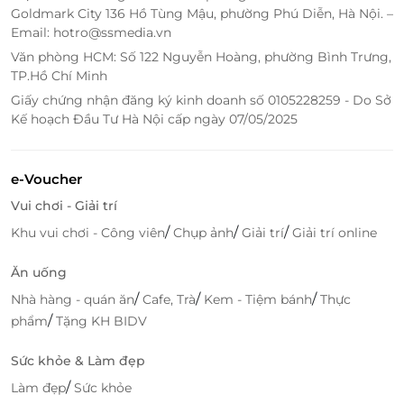
Goldmark City 136 Hồ Tùng Mậu, phường Phú Diễn, Hà Nội. –
Email: hotro@ssmedia.vn
Văn phòng HCM: Số 122 Nguyễn Hoàng, phường Bình Trưng,
TP.Hồ Chí Minh
Giấy chứng nhận đăng ký kinh doanh số 0105228259 - Do Sở
Kế hoạch Đầu Tư Hà Nội cấp ngày 07/05/2025
e-Voucher
Vui chơi - Giải trí
/
/
/
Khu vui chơi - Công viên
Chụp ảnh
Giải trí
Giải trí online
Ăn uống
/
/
/
Nhà hàng - quán ăn
Cafe, Trà
Kem - Tiệm bánh
Thực
/
phẩm
Tặng KH BIDV
Sức khỏe & Làm đẹp
/
Làm đẹp
Sức khỏe