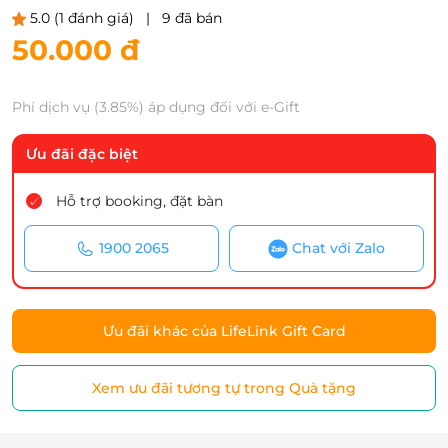
5.0
(1 đánh giá)
|
9 đã bán
50.000 đ
Phí dịch vụ (3.85%) áp dụng đối với e-Gift
Ưu đãi đặc biệt
Hỗ trợ booking, đặt bàn
1900 2065
Chat với Zalo
Ưu đãi khác của LifeLink Gift Card
Xem ưu đãi tương tự trong Quà tặng