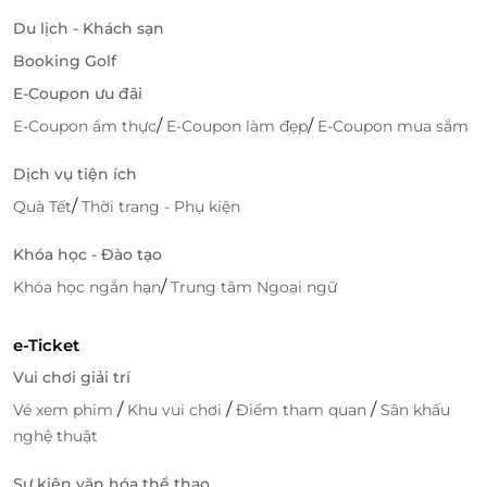
Du lịch - Khách sạn
Booking Golf
E-Coupon ưu đãi
/
/
E-Coupon ẩm thực
E-Coupon làm đẹp
E-Coupon mua sắm
Dịch vụ tiện ích
/
Quà Tết
Thời trang - Phụ kiện
Khóa học - Đào tạo
/
Khóa học ngắn hạn
Trung tâm Ngoại ngữ
e-Ticket
Vui chơi giải trí
/
/
/
Vé xem phim
Khu vui chơi
Điểm tham quan
Sân khấu
nghệ thuật
Sự kiện văn hóa thể thao