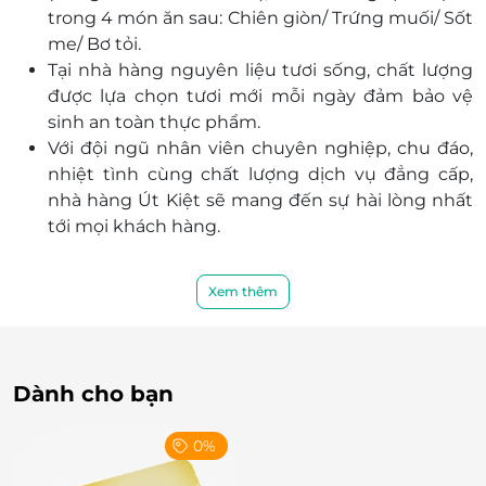
biết thêm về phí giao hàng cho từng trường hợp
trong 4 món ăn sau: Chiên giòn/ Trứng muối/ Sốt
cụ thể (phí ship tính theo app Grab hoặc
me/ Bơ tỏi.
AhaMove).
Tại nhà hàng nguyên liệu tươi sống, chất lượng
Một khách hàng được mua nhiều E-Voucher/E-
được lựa chọn tươi mới mỗi ngày đảm bảo vệ
Coupon
sinh an toàn thực phẩm.
E-Voucher/E-Coupon không có giá trị quy đổi
Với đội ngũ nhân viên chuyên nghiệp, chu đáo,
thành tiền mặt, không trả lại tiền thừa.
nhiệt tình cùng chất lượng dịch vụ đẳng cấp,
Không áp dụng đồng thời cùng lúc với các
nhà hàng Út Kiệt sẽ mang đến sự hài lòng nhất
chương trình khuyến mại khác
tới mọi khách hàng.
Xem thêm
Dành cho bạn
0%