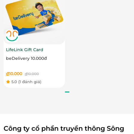
LifeLink Gift Card
beDelivery 10.000đ
đ
10.000
đ
10.000
5.0
(1 đánh giá)
Công ty cổ phần truyền thông Sông