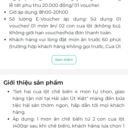
lễ tết phụ thu 20.000 đồng/ 01 voucher.
Giờ áp dụng: 8h00-20h00
Số lượng E-Voucher áp dụng: Sử dụng 01
voucher/ 01 món ăn/ 02 con cua lột (không bù).
Không giới hạn voucher/hóa đơn thanh toán.
Khách hàng vui lòng đặt món ăn trước 60 phút
(trường hợp khách hàng không gọi trước, Cua Út
Kiệt sẽ không chịu trách nhiệm khi có sai sót xảy
ra).
Xem thêm
Điện thoại: 0938 57 99 65
Số 16 Đào Tấn, Phường 5, Quận 5, TP. Hồ Chí Minh
Website:
vuahaisanutkiet
Giới thiệu sản phẩm
Facebook:
vuacuautkiet
"Set hai cua lột chế biến 4 món tự chọn, giao
Khách hàng có nhu cầu đổi từ size nhỏ lên size
hàng tận nơi tại Hải sản Út Kiệt" mang đến bữa
lớn (500gr/ 3 con) vui lòng thanh toán trực tiếp
tiệc hải sản thơm ngon, hấp dẫn tới mọi khách
tại Út Kiệt 150.000 đồng/ 01 voucher.
hàng.
Áp dụng mua mang về và giao hàng tận nơi.
Áp dụng: 1 món ăn chế biến từ 2 con cua lột
Khách hàng vui lòng liên hệ Hải Sản Út Kiệt để
(400gr sau khi chế biến), khách hàng lựa chọn 1