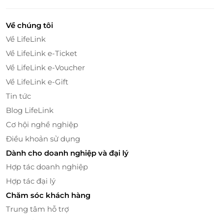
Thẻ quà tặng LifeLink thương hiệu Happy Bull sẽ
giúp bạn hâm nóng tình bạn, tạo nên những kỷ
niệm không thể nào quên với hội chiến hữu - nơi
Về chúng tôi
tiếng cười không dứt và những món nướng ngon
Về LifeLink
khó cưỡng.
Về LifeLink e-Ticket
Về LifeLink e-Voucher
Truy cập
LifeLink
để đặt mua ngay Thẻ quà tặng
LifeLink, tặng bạn thân một buổi “xả nhiệt” thật đã
Về LifeLink e-Gift
tại Happy Bull!
Tin tức
Blog LifeLink
Cơ hội nghề nghiệp
LifeLink
Điều khoản sử dụng
Dành cho doanh nghiệp và đại lý
Hợp tác doanh nghiệp
Hợp tác đại lý
Chăm sóc khách hàng
Trung tâm hỗ trợ