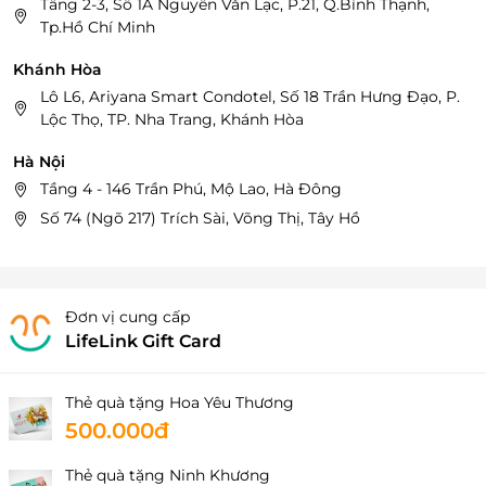
Tầng 2-3, Số 1A Nguyễn Văn Lạc, P.21, Q.Bình Thạnh,
Tp.Hồ Chí Minh
Khánh Hòa
Lô L6, Ariyana Smart Condotel, Số 18 Trần Hưng Đạo, P.
Lộc Thọ, TP. Nha Trang, Khánh Hòa
Hà Nội
Tầng 4 - 146 Trần Phú, Mộ Lao, Hà Đông
Số 74 (Ngõ 217) Trích Sài, Võng Thị, Tây Hồ
Đơn vị cung cấp
LifeLink Gift Card
Thẻ quà tặng Hoa Yêu Thương
500.000đ
Thẻ quà tặng Ninh Khương