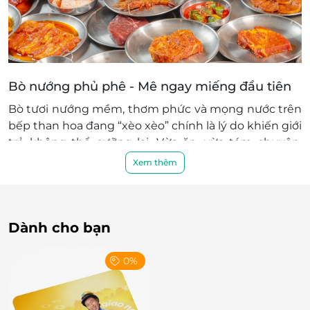
Bò nướng phủ phê - Mê ngay miếng đầu tiên
Bò tươi nướng mềm, thơm phức và mọng nước trên
bếp than hoa đang “xèo xèo” chính là lý do khiến giới
trẻ không thể cưỡng lại. Vừa ăn, vừa tám chuyện,
vừa “quẩy nhẹ” - đúng kiểu tiệc tùng hết mình.
Xem thêm
Dành cho bạn
0%