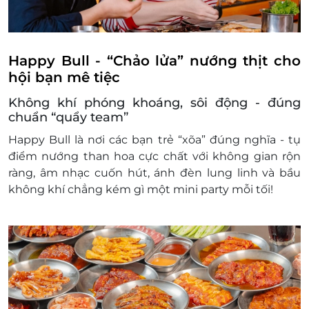
Happy Bull - “Chảo lửa” nướng thịt cho
hội bạn mê tiệc
Không khí phóng khoáng, sôi động - đúng
chuẩn “quẩy team”
Happy Bull là nơi các bạn trẻ “xõa” đúng nghĩa - tụ
điểm nướng than hoa cực chất với không gian rộn
ràng, âm nhạc cuốn hút, ánh đèn lung linh và bầu
không khí chẳng kém gì một mini party mỗi tối!