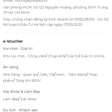
Email: hotro@ssmedia.vn
Văn phòng HCM: Số 122 Nguyễn Hoàng, phường Bình Trưng,
TP.Hồ Chí Minh
Giấy chứng nhận đăng ký kinh doanh số 0105228259 - Do Sở
Kế hoạch Đầu Tư Hà Nội cấp ngày 07/05/2025
e-Voucher
Vui chơi - Giải trí
/
/
/
Khu vui chơi - Công viên
Chụp ảnh
Giải trí
Giải trí online
Ăn uống
/
/
/
Nhà hàng - quán ăn
Cafe, Trà
Kem - Tiệm bánh
Thực
/
phẩm
Tặng KH BIDV
Sức khỏe & Làm đẹp
/
Làm đẹp
Sức khỏe
Du lịch - Khách sạn