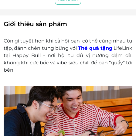
Khách hàng có trách nhiệm bảo mật thông tin
mã thẻ quà tặng sau khi đặt mua. LifeLink sẽ
không chịu trách nhiệm hoàn trả các mã thẻ bị
mất hoặc ở trạng thái "Đã sử dụng" với bất kỳ lý
Giới thiệu sản phẩm
do gì.
LifeLink sẽ không chịu trách nhiệm đối với chất
Còn gì tuyệt hơn khi cả hội bạn có thể cùng nhau tụ
lượng sản phẩm hoặc dịch vụ được cung cấp
tập, đánh chén tưng bừng với
Thẻ quà tặng
LifeLink
cũng như đối với các tranh chấp về sau giữa
tại Happy Bull - nơi hội tụ đủ vị nướng đậm đà,
khách hàng và nhà cung cấp.
không khí cực bốc và vibe siêu chill để bạn “quẩy” tới
LifeLink có quyền sửa chữa hoặc thay đổi điều
bến!
khoản và điều kiện sử dụng mà không thông
báo trước.