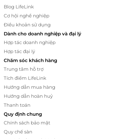
Blog LifeLink
thơm, giúp cho bữa cơm gia đình vẫn đảm bảo đầy
đủ các chất dinh dưỡng.
Cơ hội nghề nghiệp
Điều khoản sử dụng
Không chỉ ngon, quý khách sẽ cảm nhận được sự
Dành cho doanh nghiệp và đại lý
tiện lợi và nhanh chóng chỉ có tại
iCook
. Quý khách
chỉ cần đặt hàng với
iCook
là sẽ ngay một suất lẩu
Hợp tác doanh nghiệp
hoặc nướng chất lượng tại nhà. Hơn nữa, quy trình
Hợp tác đại lý
chế biến lẩu hay đồ nướng cũng thật là dễ dàng,
Chăm sóc khách hàng
giản đơn với 2 loại định mức cốt lẩu 1000ml và 500
Trung tâm hỗ trợ
ml. Khách hàng sẽ tiết kiệm thời gian hơn bao giờ
Tích điểm LifeLink
hết khi cho đúng lượng nước cốt lẩu iCOOK và nước
lọc với tỉ lệ 1:1, sau 5 phút là khách đã có một nồi lẩu
Hướng dẫn mua hàng
chuẩn “nhà hàng” tỏa thơm nghi ngút ngay tại bàn
Hướng dẫn hoàn huỷ
ăn gia đình.
Thanh toán
Quy định chung
Chính sách bảo mật
Quy chế sàn