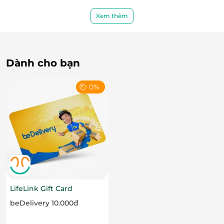
Xem thêm
iCook
thực sự đã thu hút được sự yêu mến của đông
đảo các khách hàng bởi iCOOK cam kết mang lại cho
Dành cho bạn
khách hàng 3 giá trị: Ngon – Nhanh – Sạch.
Ngon bởi sự nguyên vị, đúng điệu của nhà hàng
0%
Ashima, Kichi Kichi, Sumo BBQ qua danh mục lẩu và
nướng vô cùng đa dạng, phong phú. Đối với lẩu,
thực khách sẽ cảm nhận được sự đặc sắc riêng của
từng loại nước lẩu có tại
iCook
. Thực khách có thể tự
do lựa chọn loại nước lẩu theo ý thích như nước lẩu
nấm Ashima thanh ngọt, nước lẩu Thái Kichi Kichi
chua cay, thơm nồng hay vị cay kích thích của lẩu
kim chi Hàn Quốc. Nước lẩu sánh quyện, thơm ngon
LifeLink Gift Card
dùng kèm với thịt bò Mỹ tươi mới, mềm ngọt thật là
beDelivery 10.000đ
sự lựa chọn tuyệt vời cho những dịp sum họp gia
đình, những cuộc vui tụ hội hay lễ cỗ, tất niên.