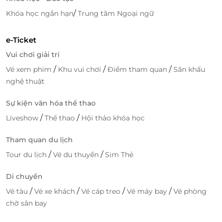
món chính mà bảo gồm cả các món ăn kèm. Rau và
nấm đều là sản phẩm an toàn có nguồn gốc rõ ràng
/
Khóa học ngắn hạn
Trung tâm Ngoại ngữ
từ FVF và được phân phối cùng đảm bảo bởi iCOOK
thuộc sở hữu của Golden Gate Restaurant Group.
e-Ticket
Vui chơi giải trí
Với 3 giá trị mà
iCook
mang lại, những bữa tiệc thân
mật tại nhà sẽ trở nên dễ dàng hơn bao giờ hết. Các
/
/
/
Vé xem phim
Khu vui chơi
Điểm tham quan
Sân khấu
khách hàng không cần phải vội đặt chỗ ở nhà hàng
nghệ thuật
cao cấp hay hì hục nấu nướng chuẩn bị trong bếp,
Sự kiện văn hóa thể thao
dù có bận rộn thế nào thì chỉ cần gọi tới
iCook
là có
ngay một bữa tiệc lẩu, nướng hoành tráng cho bạn
/
/
Liveshow
Thể thao
Hội thảo khóa học
bè, gia đình và người thân cùng tận hưởng.
Tham quan du lịch
/
/
Tour du lịch
Vé du thuyền
Sim Thẻ
Di chuyển
/
/
/
/
Vé tàu
Vé xe khách
Vé cáp treo
Vé máy bay
Vé phòng
chờ sân bay