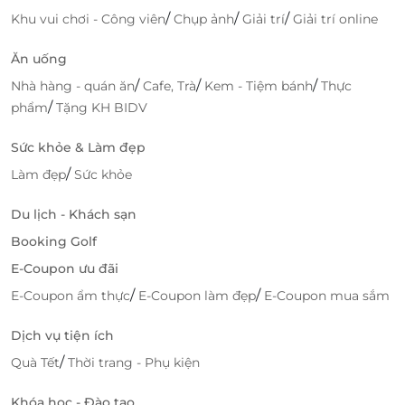
Mỹ nhập khẩu, được thái lát mỏng theo tiêu chuẩn
/
/
/
Khu vui chơi - Công viên
Chụp ảnh
Giải trí
Giải trí online
nhà hàng, không sử dụng chất bảo quản và đóng
gói theo quy trình an toàn thực phẩm nghiêm ngặt.
Ăn uống
/
/
/
Nhà hàng - quán ăn
Cafe, Trà
Kem - Tiệm bánh
Thực
/
phẩm
Tặng KH BIDV
Sức khỏe & Làm đẹp
/
Làm đẹp
Sức khỏe
Du lịch - Khách sạn
Booking Golf
E-Coupon ưu đãi
/
/
E-Coupon ẩm thực
E-Coupon làm đẹp
E-Coupon mua sắm
Dịch vụ tiện ích
/
Quà Tết
Thời trang - Phụ kiện
“Sạch” không chỉ được
iCook
chú trọng trong các
Khóa học - Đào tạo