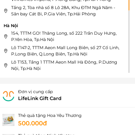
Tầng 2, Tòa nhà số 8 Lô 28A, Khu ĐTM Ngã Năm -
Sân bay Cát Bi, P.Gia Viên, Tp.Hải Phòng
Hà Nội
1S4, TTTM GO! Thăng Long, số 222 Trần Duy Hưng,
P.Yên Hòa, Tp.Hà Nội
Lô T147-2, TTTM Aeon Mall Long Biên, số 27 Cố Linh,
P.Long Biên, Q.Long Biên, Tp.Hà Nội
Lô T153, Tầng 1 TTTM Aeon Mall Hà Đông, P.Dương
Nội, Tp.Hà Nội
Số 146 Trần Phú, P.Hà Đông, Tp.Hà Nội
Tầng 5, Tòa nhà IPH, số 241 Xuân Thủy, P.Dịch Vọng,
Q.Cầu Giấy, TP.Hà Nội
Đơn vị cung cấp
LifeLink Gift Card
Số 419, Tầng 4, Tòa nhà Lotte Mall, số 272 đường Võ
Chí Công, P.Phú Thượng, Q.Tây Hồ, TP.Hà Nội
Số 70 Nguyễn Khang, P.Cầu Giấy, Tp.Hà Nội
Thẻ quà tặng Hoa Yêu Thương
Tầng 3 - TTTM Lotte Đào Tấn, 54 Liễu Giai, P.Cống Vị,
500.000đ
Q.Ba Đình, Tp.Hà Nội