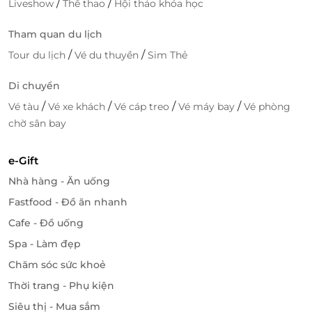
/
/
Liveshow
Thể thao
Hội thảo khóa học
Tham quan du lịch
/
/
Tour du lịch
Vé du thuyền
Sim Thẻ
Di chuyển
/
/
/
/
Vé tàu
Vé xe khách
Vé cáp treo
Vé máy bay
Vé phòng
chờ sân bay
e-Gift
Nhà hàng - Ăn uống
Fastfood - Đồ ăn nhanh
Cafe - Đồ uống
Spa - Làm đẹp
Chăm sóc sức khoẻ
Thời trang - Phụ kiện
Siêu thị - Mua sắm