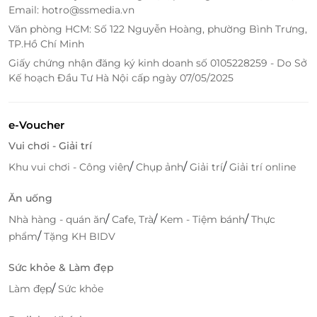
Hãy để Thẻ quà tặng LifeLink trở thành cầu nối yêu
Email: hotro@ssmedia.vn
thương và sự gắn kết, là món quà bất ngờ trong
Văn phòng HCM: Số 122 Nguyễn Hoàng, phường Bình Trưng,
những dịp đặc biệt hay đơn giản là cách thể hiện sự
TP.Hồ Chí Minh
quan tâm chân thành. Chỉ với vài thao tác đơn giản
Giấy chứng nhận đăng ký kinh doanh số 0105228259 - Do Sở
trên LifeLink.vn, bạn đã có thể gửi trọn vẹn hương vị
Kế hoạch Đầu Tư Hà Nội cấp ngày 07/05/2025
Việt đến những người bạn yêu quý!
e-Voucher
Vui chơi - Giải trí
LifeLink
/
/
/
Khu vui chơi - Công viên
Chụp ảnh
Giải trí
Giải trí online
Ăn uống
/
/
/
Nhà hàng - quán ăn
Cafe, Trà
Kem - Tiệm bánh
Thực
/
phẩm
Tặng KH BIDV
Sức khỏe & Làm đẹp
/
Làm đẹp
Sức khỏe