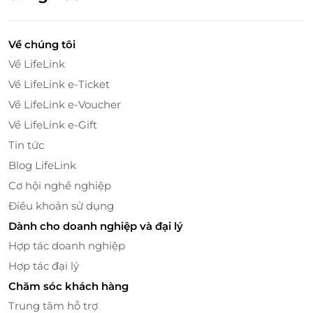
Về chúng tôi
Về LifeLink
Về LifeLink e-Ticket
Về LifeLink e-Voucher
Về LifeLink e-Gift
Tin tức
Blog LifeLink
Cơ hội nghề nghiệp
Điều khoản sử dụng
Dành cho doanh nghiệp và đại lý
Hòa mình vào không gian đậm nét văn hóa Việt, nơi mỗi món ăn
Hợp tác doanh nghiệp
không chỉ là hương vị mà còn là câu chuyện về ẩm thực ba miền,
được chế biến tỉ mỉ từ những nguyên liệu tươi ngon nhất.
Hợp tác đại lý
LifeLink - Tặng món ngon, trao trải
Chăm sóc khách hàng
nghiệm văn hóa
Trung tâm hỗ trợ