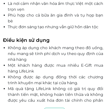
Là nơi cảm nhận văn hóa ẩm thực Việt một cách
trọn vẹn
Phù hợp cho cả bữa ăn gia đình và tụ họp bạn
bè
Thực đơn sáng tạo nhưng vẫn giữ hồn dân tộc
Thẻ quà tặng LifeLink giúp bạn dễ dàng trao
tặng trải nghiệm đáng nhớ
Điều kiện sử dụng
Không áp dụng cho khách mang theo đồ uống,
nếu mang sẽ tính phí dịch vụ theo quy định của
nhà hàng
Một khách hàng được mua nhiều E-Gift mua
hàng LifeLink
Không được áp dụng đồng thời các chương
trình khuyến mại khác tại cửa hàng.
Mã quà tặng LifeLink không có giá trị quy đổi
thành tiền mặt, không hoàn tiền thừa và không
được yêu cầu xuất hóa đơn tài chính cho phần
giá trị quy đổi.