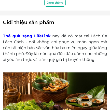
Khách hàng có trách nhiệm bảo mật thông tin
Xem thêm
mã thẻ quà tặng sau khi đặt mua. LifeLink sẽ
không chịu trách nhiệm hoàn trả các mã thẻ bị
mất hoặc ở trạng thái "Đã sử dụng" với bất kỳ lý
Giới thiệu sản phẩm
do gì.
LifeLink sẽ không chịu trách nhiệm đối với chất
Thẻ quà tặng LifeLink
nay đã có mặt tại Lách Ca
lượng sản phẩm hoặc dịch vụ được cung cấp
Lách Cách - nơi không chỉ phục vụ món ngon mà
cũng như đối với các tranh chấp về sau giữa
còn tái hiện bản sắc văn hóa ba miền ngay giữa lòng
khách hàng và nhà cung cấp.
thành phố. Đây là món quà độc đáo dành cho những
LifeLink có quyền sửa chữa hoặc thay đổi điều
ai yêu ẩm thực và trân quý giá trị truyền thống.
khoản và điều kiện sử dụng mà không thông
báo trước.