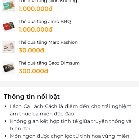
Thẻ quà tặng Ninh Khương
Thanh Hóa
1.000.000đ
Số 27-29 Lê Lợi, P.Hạc Thành, Tỉnh Thanh Hóa
Thẻ quà tặng Jinro BBQ
Hồ Chí Minh
1.000.000đ
Gian hàng L5-08A, Trung tâm mua sắm Saigon
Centre, 67 Lê Lợi, Phường Sài Gòn, TP. Hồ Chí Minh
Thẻ quà tặng Marc Fashion
59B Cao Thắng, Phường Bàn Cờ, TP.HCM
30.000đ
Vị Trí B2 , Tầng hầm B1, CO.OPXTRA SƯ VẠN HẠNH,
Số 11 Sư Vạn Hạnh, Phường Hòa Hưng, TP. HCM
Thẻ quà tặng Baoz Dimsum
300.000đ
1F-01 Tầng 1 Lotte Mart Phú Thọ- Khối bệ 5 tầng tòa
nhà số 01 thuộc dự án cao ốc Everich, Số 968 đường
3 tháng 2, Phường Phú Thọ, Thành phố Hồ Chí Minh
Tầng 1, Số 519A Nguyễn Thị Thập, khu phố 5, Phường
Thông tin nổi bật
Tân Hưng, TP.HCM
Lách Ca Lách Cách là điểm đến cho trải nghiệm
202 Phan Xích Long, Phường Cầu Kiệu, TP. HCM, Việt
ẩm thực ba miền độc đáo
Nam
Không gian kết hợp tinh tế giữa truyền thống và
Quảng Ninh
hiện đại
Số 158 Lê Thánh Tông, P.Hồng Gai, Tỉnh Quảng Ninh
Món ngon được chọn lọc từ tinh hoa vùng miền