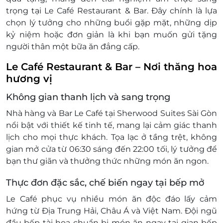
Vui lòng liên hệ Nhà hàng để biết thêm thông
trọng tại Le Café Restaurant & Bar. Đây chính là lựa
tin chi tiết cho việc xuất hóa đơn (nếu cần).
chọn lý tưởng cho những buổi gặp mặt, những dịp
Khách hàng có trách nhiệm bảo mật thông tin
kỷ niệm hoặc đơn giản là khi bạn muốn gửi tặng
mã thẻ quà tặng sau khi đặt mua. LifeLink sẽ
người thân một bữa ăn đẳng cấp.
không chịu trách nhiệm hoàn trả các mã thẻ bị
Le Café Restaurant & Bar – Nơi thăng hoa
mất hoặc ở trạng thái "đã sử dụng" với bất kỳ lý
hương vị
do gì.
LifeLink sẽ không chịu trách nhiệm đối với các
Không gian thanh lịch và sang trọng
tranh chấp về sau giữa khách hàng và nhà cung
Nhà hàng và Bar Le Café tại Sherwood Suites Sài Gòn
cấp.
nổi bật với thiết kế tinh tế, mang lại cảm giác thanh
LifeLink có quyền sửa chữa hoặc thay đổi điều
lịch cho mọi thực khách. Tọa lạc ở tầng trệt, không
khoản và điều kiện sử dụng mà không thông
gian mở cửa từ 06:30 sáng đến 22:00 tối, lý tưởng để
báo trước.
bạn thư giãn và thưởng thức những món ăn ngon.
Thực đơn đặc sắc, chế biến ngay tại bếp mở
Le Café phục vụ nhiều món ăn độc đáo lấy cảm
hứng từ Địa Trung Hải, Châu Á và Việt Nam. Đội ngũ
đầu bếp tài hoa chuẩn bị món ăn ngay tại gian bếp