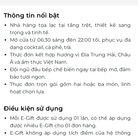
Thông tin nổi bật
Nhà hàng tọa lạc tại tầng trệt, thiết kế sang
trọng và tinh tế.
Mở cửa từ 06:30 sáng đến 22:00 tối, phục vụ đa
dạng cocktail, cà phê, trà.
Thực đơn kết hợp hương vị Địa Trung Hải, Châu
Á và ẩm thực Việt Nam.
Đội ngũ đầu bếp chế biến ngay tại bếp mở, đảm
bảo tươi ngon.
Thực đơn trọn gói gồm hai hoặc ba món, linh
hoạt chọn lựa.
Thẻ quà tặng LifeLink giúp tiết kiệm thời gian
đặt chỗ và thanh toán.
Điều kiện sử dụng
Món quà ý nghĩa cho những dịp quan trọng
Mỗi E-Gift được sử dụng 01 lần, có thể áp dụng
hoặc tri ân khách hàng.
được nhiều E-Gift cho 01 đơn hàng.
E-Gift không áp dụng tích điểm của hệ thống