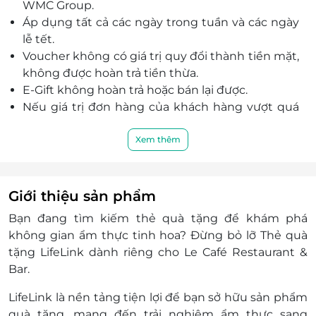
WMC Group.
Áp dụng tất cả các ngày trong tuần và các ngày
lễ tết.
Voucher không có giá trị quy đổi thành tiền mặt,
không được hoàn trả tiền thừa.
E-Gift không hoàn trả hoặc bán lại được.
Nếu giá trị đơn hàng của khách hàng vượt quá
giá trị của E-Gift thì khách hàng sẽ thanh toán
thêm khoản chênh lệch đó.
Xem thêm
Áp dụng cho khách hàng dùng bữa trực tiếp tại
nhà hàng.
Áp dụng cho toàn bộ sản phẩm tại nhà hàng.
Giới thiệu sản phẩm
E-Gift được sử dụng như tiền mặt và áp dụng với
Bạn đang tìm kiếm thẻ quà tặng để khám phá
các chương trình khuyến mãi của nhà hàng (trừ
không gian ẩm thực tinh hoa? Đừng bỏ lỡ
Thẻ quà
WMC Prestige).
tặng LifeLink
dành riêng cho Le Café Restaurant &
Khách hàng vui lòng xuất trình E-Gift trước khi
Bar.
sử dụng dịch vụ.
Giá món ăn trên menu chưa bao gồm phí phục
LifeLink là nền tảng tiện lợi để bạn sở hữu sản phẩm
vụ và thuế GTGT.
quà tặng, mang đến trải nghiệm ẩm thực sang