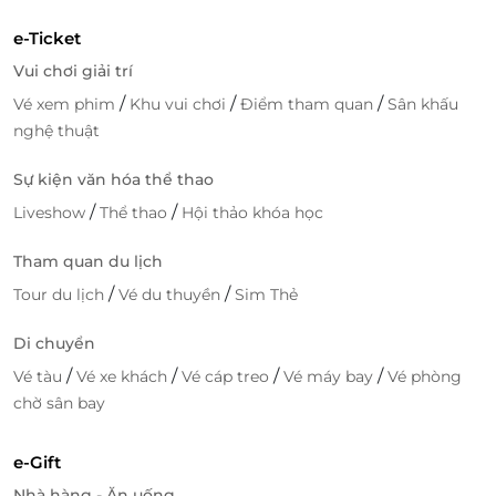
e-Ticket
Vui chơi giải trí
/
/
/
Vé xem phim
Khu vui chơi
Điểm tham quan
Sân khấu
nghệ thuật
Sự kiện văn hóa thể thao
/
/
Liveshow
Thể thao
Hội thảo khóa học
Tham quan du lịch
/
/
Tour du lịch
Vé du thuyền
Sim Thẻ
Di chuyển
/
/
/
/
Vé tàu
Vé xe khách
Vé cáp treo
Vé máy bay
Vé phòng
chờ sân bay
e-Gift
Nhà hàng - Ăn uống