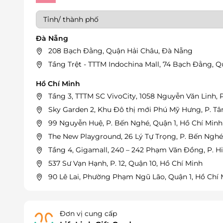
Đà Nẵng
208 Bạch Đằng, Quận Hải Châu, Đà Nẵng
Tầng Trệt - TTTM Indochina Mall, 74 Bạch Đằng, 
Hồ Chí Minh
Tầng 3, TTTM SC VivoCity, 1058 Nguyễn Văn Linh, 
Sky Garden 2, Khu Đô thị mới Phú Mỹ Hưng, P. Tâ
99 Nguyễn Huệ, P. Bến Nghé, Quận 1, Hồ Chí Minh
The New Playground, 26 Lý Tự Trọng, P. Bến Nghé
Tầng 4, Gigamall, 240 – 242 Phạm Văn Đồng, P. H
537 Sư Vạn Hạnh, P. 12, Quận 10, Hồ Chí Minh
90 Lê Lai, Phường Phạm Ngũ Lão, Quận 1, Hồ Chí
Tầng 4 Nowzone, 235 Nguyễn Văn Cừ, P. Nguyễn Cư
Tầng 4, TTTM Vincom, 216 Võ Văn Ngân, P. Bình T
Đơn vị cung cấp
27 Thảo Điền, P. Thảo Điền, Thủ Đức, Hồ Chí Minh