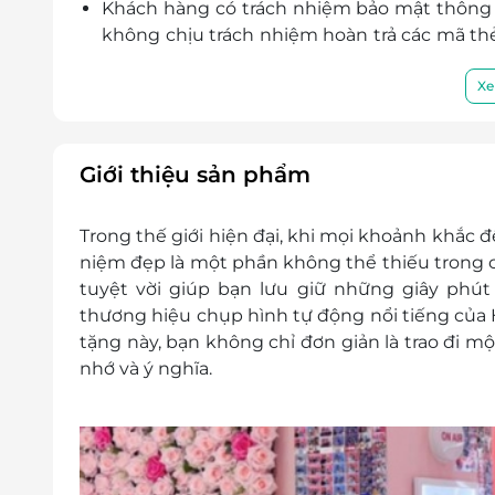
Khách hàng có trách nhiệm bảo mật thông t
không chịu trách nhiệm hoàn trả các mã thẻ 
lý do gì.
LifeLink sẽ không chịu trách nhiệm đối với
Xe
cũng như đối với các tranh chấp về sau giữ
LifeLink có quyền sửa chữa hoặc thay đổi 
báo trước.
Giới thiệu sản phẩm
Hotline LifeLink: 1900 2065.
Trong thế giới hiện đại, khi mọi khoảnh khắc đề
niệm đẹp là một phần không thể thiếu trong 
tuyệt vời giúp bạn lưu giữ những giây phút 
thương hiệu chụp hình tự động nổi tiếng của H
tặng này, bạn không chỉ đơn giản là trao đi 
nhớ và ý nghĩa.