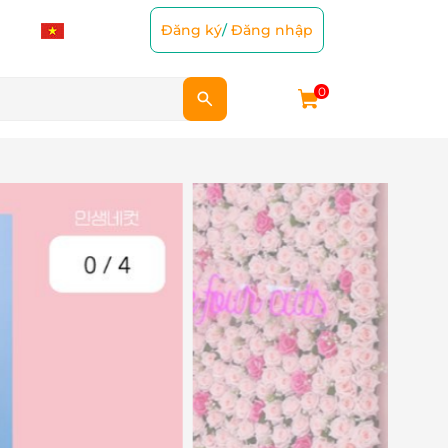
Đăng ký
/
Đăng nhập
0