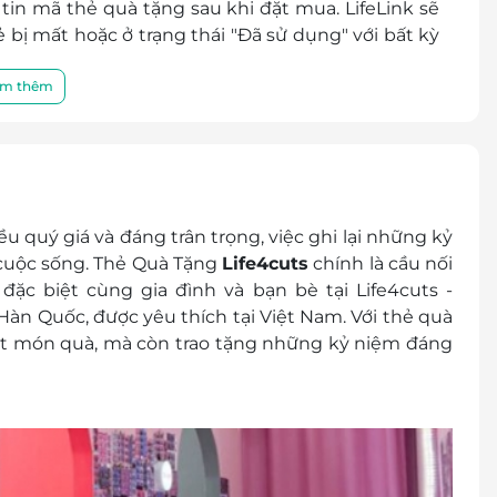
in mã thẻ quà tặng sau khi đặt mua. LifeLink sẽ
bị mất hoặc ở trạng thái "Đã sử dụng" với bất kỳ
 chất lượng sản phẩm hoặc dịch vụ được cung cấp
m thêm
a khách hàng và nhà cung cấp.
điều khoản và điều kiện sử dụng mà không thông
u quý giá và đáng trân trọng, việc ghi lại những kỷ
cuộc sống. Thẻ Quà Tặng
Life4cuts
chính là cầu nối
đặc biệt cùng gia đình và bạn bè tại Life4cuts -
àn Quốc, được yêu thích tại Việt Nam. Với thẻ quà
một món quà, mà còn trao tặng những kỷ niệm đáng