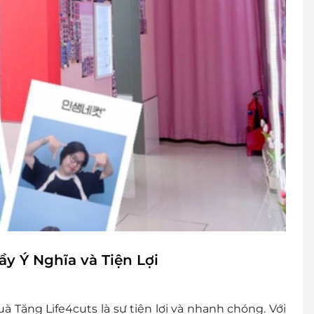
y Ý Nghĩa và Tiện Lợi
Tặng Life4cuts là sự tiện lợi và nhanh chóng. Với