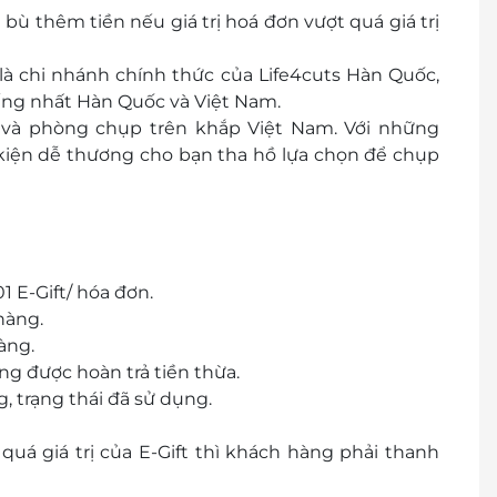
 bù thêm tiền nếu giá trị hoá đơn vượt quá giá trị
họ, Thành phố Nha Trang, Khánh Hòa
 là chi nhánh chính thức của Life4cuts Hàn Quốc,
iếng nhất Hàn Quốc và Việt Nam.
 An, Quảng Nam
g và phòng chụp trên khắp Việt Nam. Với những
iện dễ thương cho bạn tha hồ lựa chọn để chụp
ộ Bình Dương, Khu phố Bình Giao, P. Thuận Giao,
1 E-Gift/ hóa đơn.
hàng.
àng.
ng được hoàn trả tiền thừa.
 trạng thái đã sử dụng.
uá giá trị của E-Gift thì khách hàng phải thanh