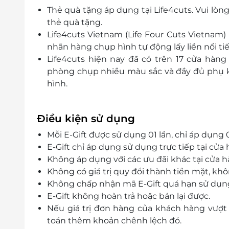
Khánh Hòa
Thẻ quà tặng áp dụng tại Life4cuts.
Vui lòng
Tầng 7 Gold Coast, số 01 Trần Hưng Đạo, P. Lộc T
thẻ quà tặng.
Life4cuts Vietnam (Life Four Cuts Vietnam)
Quảng Nam
nhãn hàng chụp hình tự động lấy liền nổi t
9 Công Nữ Ngọc Hoa, P. Minh An, Thành phố Hội
Life4cuts hiện nay đã có trên 17 cửa hàn
Bình Dương
phòng chụp nhiều màu sắc và đầy đủ phụ k
Tầng 1, TTMS Aeon Bình Dương Canary, Số 1, Đại l
hình.
Thành Phố Thuận An, Bình Dương
Điều kiện sử dụng
Mỗi E-Gift được sử dụng 01 lần, chỉ áp dụng 0
E-Gift chỉ áp dụng sử dụng trực tiếp tại cửa 
Không áp dụng với các ưu đãi khác tại cửa h
Không có giá trị quy đổi thành tiền mặt, khô
Không chấp nhận mã E-Gift quá hạn sử dụng,
E-Gift không hoàn trả hoặc bán lại được.
Nếu giá trị đơn hàng của khách hàng vượt q
toán thêm khoản chênh lệch đó.