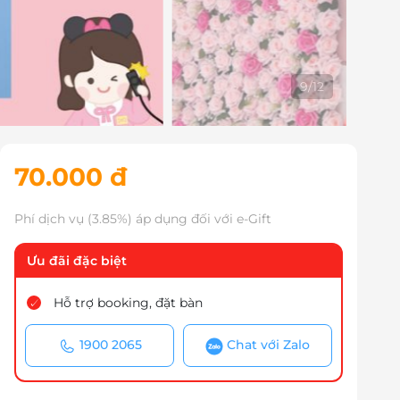
9
/
12
70.000 đ
Phí dịch vụ (3.85%) áp dụng đối với e-Gift
Ưu đãi đặc biệt
Hỗ trợ booking, đặt bàn
1900 2065
Chat với Zalo