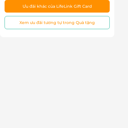
Ưu đãi khác của LifeLink Gift Card
Xem ưu đãi tương tự trong Quà tặng