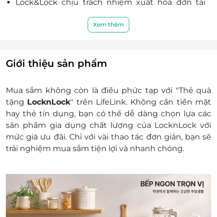
Lock&Lock chịu trách nhiệm xuất hóa đơn tài
chính khi khách hàng yêu cầu.
Nếu giá tiền đơn đặt hàng của khách hàng vượt
Xem thêm
quá giá trị của E-Gift thì khách hàng phải thanh
toán thêm khoản tiền chênh lệch đó.
Khách hàng có trách nhiệm bảo mật thông tin
Giới thiệu sản phẩm
mã thẻ quà tặng sau khi đặt mua. LifeLink sẽ
không chịu trách nhiệm hoàn trả các mã thẻ bị
Mua sắm không còn là điều phức tạp với "Thẻ quà
mất hoặc ở trạng thái "Đã sử dụng" với bất kỳ lý
tặng
LocknLock
" trên LifeLink. Không cần tiền mặt
do gì.
hay thẻ tín dụng, bạn có thể dễ dàng chọn lựa các
LifeLink sẽ không chịu trách nhiệm đối với chất
sản phẩm gia dụng chất lượng của LocknLock với
lượng sản phẩm hoặc dịch vụ được cung cấp
mức giá ưu đãi. Chỉ với vài thao tác đơn giản, bạn sẽ
cũng như đối với các tranh chấp về sau giữa
trải nghiệm mua sắm tiện lợi và nhanh chóng.
khách hàng và nhà cung cấp.
LifeLink có quyền sửa chữa hoặc thay đổi điều
khoản và điều kiện sử dụng mà không thông
báo trước.
Hotline hỗ trợ: 1900 2065 -
Lưu ý: E-Gift không áp dụng tại các cửa hàng