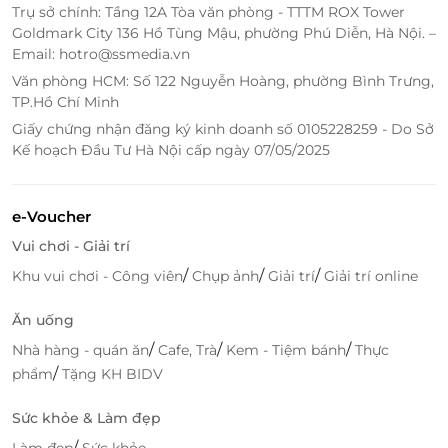
LifeLink là một cách tiết kiệm thời gian tối ưu, việc
Trụ sở chính: Tầng 12A Tòa văn phòng - TTTM ROX Tower
mua thẻ quà tặng trực tuyến qua LifeLink giúp bạn
Goldmark City 136 Hồ Tùng Mậu, phường Phú Diễn, Hà Nội. –
Email: hotro@ssmedia.vn
tránh được việc phải mang tiền mặt hay lo lắng về
các thủ tục thanh toán phức tạp.
Văn phòng HCM: Số 122 Nguyễn Hoàng, phường Bình Trưng,
TP.Hồ Chí Minh
Hãy để
LifeLink
và LocknLock cùng đồng hành
Giấy chứng nhận đăng ký kinh doanh số 0105228259 - Do Sở
trong việc mang lại sự tiện lợi, an toàn và bảo vệ sức
Kế hoạch Đầu Tư Hà Nội cấp ngày 07/05/2025
khỏe cho bạn và người thân!
e-Voucher
Vui chơi - Giải trí
LifeLink
/
/
/
Khu vui chơi - Công viên
Chụp ảnh
Giải trí
Giải trí online
Ăn uống
/
/
/
Nhà hàng - quán ăn
Cafe, Trà
Kem - Tiệm bánh
Thực
/
phẩm
Tặng KH BIDV
Sức khỏe & Làm đẹp
/
Làm đẹp
Sức khỏe