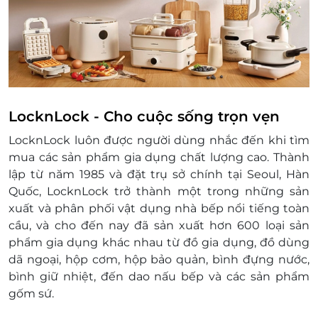
Lock&Lock sau:
Lock&Lock F2C Nowzone
Lock&Lock F2C SC Vivo
Lock&Lock F2C Long Hậu
LocknLock - Cho cuộc sống trọn vẹn
LocknLock luôn được người dùng nhắc đến khi tìm
mua các sản phẩm gia dụng chất lượng cao. Thành
lập từ năm 1985 và đặt trụ sở chính tại Seoul, Hàn
Quốc, LocknLock trở thành một trong những sản
xuất và phân phối vật dụng nhà bếp nổi tiếng toàn
cầu, và cho đến nay đã sản xuất hơn 600 loại sản
phẩm gia dụng khác nhau từ đồ gia dụng, đồ dùng
dã ngoại, hộp cơm, hộp bảo quản, bình đựng nước,
bình giữ nhiệt, đến dao nấu bếp và các sản phẩm
gốm sứ.