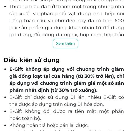
Thương hiệu đã trở thành một trong những nhà
sản xuất và phân phối vật dụng nhà bếp nổi
tiếng toàn cầu, và cho đến nay đã có hơn 600
loại sản phẩm gia dụng khác nhau từ đồ dùng
gia dụng, đồ dùng dã ngoại, hộp cơm, hộp bảo
quản, bình đựng nước, bình giữ nhiệt ...
Xem thêm
Giữ vững giá trị cốt lõi chung “Đơn giản và
nhanh chóng”, quan tâm sâu sắc đến con người
Điều kiện sử dụng
và môi trường, Lock&Lock vẫn tiếp tục cho ra đời
E-Gift không áp dụng với chương trình giảm
các sản phẩm không chỉ mang tính tiện dụng
giá đồng loạt tại cửa hàng (từ 30% trở lên), chỉ
cao mà còn góp phần bảo vệ sức khỏe con
áp dụng với chương trình giảm giá một số sản
người và giảm thiểu ô nhiễm môi trường tốt
phẩm nhất định (từ 30% trở xuống).
hơn.
E-Gift chỉ được sử dụng 01 lần, nhiều E-Gift có
thể được áp dụng trên cùng 01 hóa đơn.
E-Gift không đổi được ra tiền mặt một phần
hoặc toàn bộ.
Không hoàn trả hoặc bán lại được.