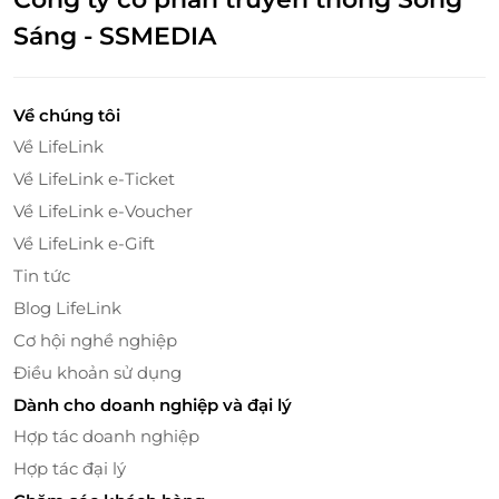
Sáng - SSMEDIA
Về chúng tôi
Về LifeLink
Về LifeLink e-Ticket
Về LifeLink e-Voucher
Về LifeLink e-Gift
Tin tức
Mua sắm dễ dàng trên LifeLink
Blog LifeLink
Cơ hội nghề nghiệp
LifeLink là một trong những nền tảng mua sắm trực
tuyến uy tín, mang đến cho người tiêu dùng những
Điều khoản sử dụng
ưu đãi và khuyến mại hấp dẫn. Khi mua thẻ quà
Dành cho doanh nghiệp và đại lý
tặng LocknLock 1.000.000đ trên LifeLink, bạn sẽ
Hợp tác doanh nghiệp
nhận được nhiều quyền lợi, chẳng hạn như các
Hợp tác đại lý
chương trình giảm giá đặc biệt, mã khuyến mãi hoặc