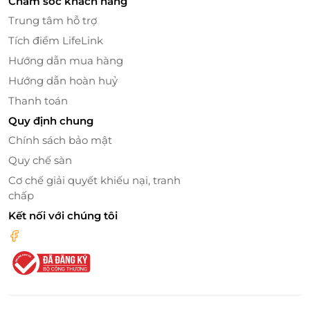
Chăm sóc khách hàng
cơ hội tham gia các chương trình tặng quà của
Trung tâm hỗ trợ
LifeLink. Đặc biệt, giao diện website của LifeLink rất
thân thiện và dễ sử dụng, giúp bạn dễ dàng tìm
Tích điểm LifeLink
kiếm và mua sắm thẻ quà tặng LocknLock mà
Hướng dẫn mua hàng
không gặp phải bất kỳ khó khăn nào.
Hướng dẫn hoàn huỷ
Thanh toán
Quy định chung
Chính sách bảo mật
Quy chế sàn
Cơ chế giải quyết khiếu nại, tranh
chấp
Kết nối với chúng tôi
An Toàn và Tiết Kiệm Thời Gian
Mua thẻ quà tặng LocknLock 1.000.000đ trên