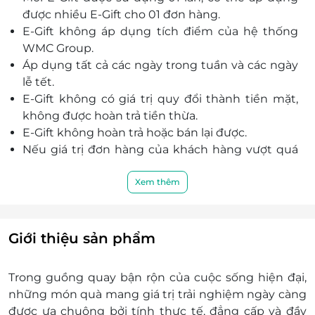
được nhiều E-Gift cho 01 đơn hàng.
E-Gift không áp dụng tích điểm của hệ thống
WMC Group.
Áp dụng tất cả các ngày trong tuần và các ngày
lễ tết.
E-Gift không có giá trị quy đổi thành tiền mặt,
không được hoàn trả tiền thừa.
E-Gift không hoàn trả hoặc bán lại được.
Nếu giá trị đơn hàng của khách hàng vượt quá
giá trị của E-Gift thì khách hàng sẽ thanh toán
thêm khoản chênh lệch đó.
Xem thêm
Áp dụng cho khách hàng dùng bữa trực tiếp tại
nhà hàng.
Áp dụng cho toàn bộ sản phẩm tại nhà hàng.
Giới thiệu sản phẩm
E-Gift được sử dụng như tiền mặt và áp dụng với
các chương trình khuyến mãi của nhà hàng (trừ
Trong guồng quay bận rộn của cuộc sống hiện đại,
WMC Prestige).
những món quà mang giá trị trải nghiệm ngày càng
Khách hàng vui lòng xuất trình E-Gift trước khi
được ưa chuộng bởi tính thực tế, đẳng cấp và đầy