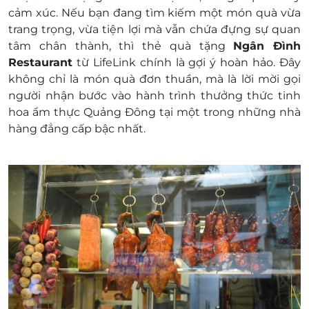
sử dụng dịch vụ.
cảm xúc. Nếu bạn đang tìm kiếm một món quà vừa
Giá món ăn trên menu chưa bao gồm phí phục
trang trọng, vừa tiện lợi mà vẫn chứa đựng sự quan
vụ và thuế GTGT.
tâm chân thành, thì
thẻ quà tặng
Ngân Đình
Vui lòng liên hệ Nhà hàng để biết thêm thông
Restaurant
từ LifeLink
chính là gợi ý hoàn hảo. Đây
tin chi tiết cho việc xuất hóa đơn (nếu cần).
không chỉ là món quà đơn thuần, mà là lời mời gọi
Khách hàng có trách nhiệm bảo mật thông tin
người nhận bước vào hành trình thưởng thức tinh
mã thẻ quà tặng sau khi đặt mua. LifeLink sẽ
hoa ẩm thực Quảng Đông tại một trong những nhà
không chịu trách nhiệm hoàn trả các mã thẻ bị
hàng đẳng cấp bậc nhất.
mất hoặc ở trạng thái "đã sử dụng" với bất kỳ lý
do gì.
LifeLink sẽ không chịu trách nhiệm đối với các
tranh chấp về sau giữa khách hàng và nhà cung
cấp.
LifeLink có quyền sửa chữa hoặc thay đổi điều
khoản và điều kiện sử dụng mà không thông
báo trước.