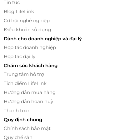
Tin tức
Blog LifeLink
Không gian sang trọng – Nơi cảm xúc thăng
Cơ hội nghề nghiệp
hoa
Điều khoản sử dụng
Nhà hàng Ngân Đình được thiết kế với phong cách Á
Dành cho doanh nghiệp và đại lý
Đông hiện đại, nội thất gỗ sang trọng, ánh sáng nhẹ
nhàng cùng các phòng VIP riêng tư, tạo nên một
Hợp tác doanh nghiệp
không gian lý tưởng cho những dịp đặc biệt. Dù là
Hợp tác đại lý
bữa tiệc thân mật hay buổi gặp gỡ đối tác, nơi đây
Chăm sóc khách hàng
đều mang lại cảm giác gần gũi nhưng không kém
Trung tâm hỗ trợ
phần trang trọng.
Tích điểm LifeLink
Hướng dẫn mua hàng
Hướng dẫn hoàn huỷ
Thanh toán
Quy định chung
Chính sách bảo mật
Quy chế sàn