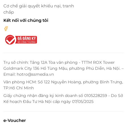
Cơ chế giải quyết khiếu nại, tranh
chấp
Kết nối với chúng tôi
Không chỉ là món quà mang giá trị vật chất,
thẻ quà
tặng Ngân Đình
còn là biểu tượng của sự trân trọng,
đẳng cấp và sẻ chia. Khi bạn chọn món quà này, bạn
Trụ sở chính: Tầng 12A Tòa văn phòng - TTTM ROX Tower
không chỉ tặng một bữa ăn ngon, mà còn gửi đến
Goldmark City 136 Hồ Tùng Mậu, phường Phú Diễn, Hà Nội. –
người nhận một trải nghiệm đáng nhớ – nơi từng
Email: hotro@ssmedia.vn
món ăn, không gian và khoảnh khắc đều được nâng
Văn phòng HCM: Số 122 Nguyễn Hoàng, phường Bình Trưng,
niu và ghi dấu.
TP.Hồ Chí Minh
Giấy chứng nhận đăng ký kinh doanh số 0105228259 - Do Sở
Kế hoạch Đầu Tư Hà Nội cấp ngày 07/05/2025
LifeLink
e-Voucher