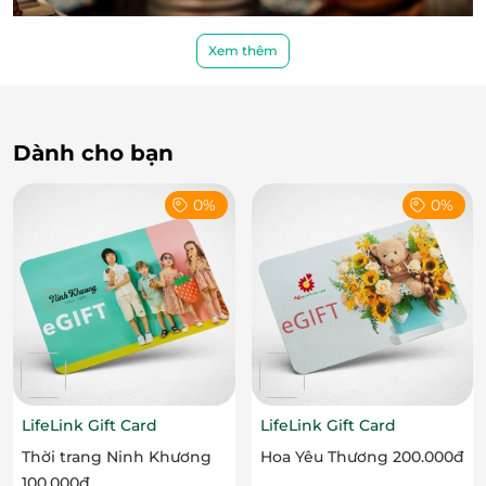
Xem thêm
Dành cho bạn
0%
0%
Ẩm thực Quảng Đông – Nét tinh hoa
được tái hiện trọn vẹn
Phong cách chế biến công phu và hương vị
tròn đầy
LifeLink Gift Card
LifeLink Gift Card
Ngân Đình là nơi tôn vinh nghệ thuật ẩm thực
Thời trang Ninh Khương
Hoa Yêu Thương 200.000đ
Quảng Đông với phong cách chế biến công phu và
100.000đ