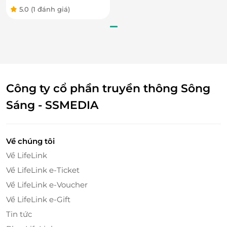
5.0
(1 đánh giá)
Ngoài
gà rán
, thực khách cũng có thể thưởng thức
Công ty cổ phần truyền thông Sông
rất nhiều món ngon xứ sở Kim Chi tại Bay Chicken
như: Cơm chiên kim chi, cơm trộn bò Hàn Quốc, cơm
Sáng - SSMEDIA
trộn gà Hàn Quốc, canh kim chi Hàn Quốc, canh đậu
non Hàn Quốc,... mang tới trải nghiệm ẩm thực mới
lạ, hấp dẫn cho mỗi khách hàng.
Về chúng tôi
Về LifeLink
Về LifeLink e-Ticket
Về LifeLink e-Voucher
Về LifeLink e-Gift
Tin tức