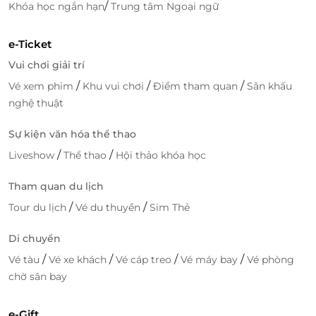
/
Khóa học ngắn hạn
Trung tâm Ngoại ngữ
e-Ticket
Vui chơi giải trí
/
/
/
Vé xem phim
Khu vui chơi
Điểm tham quan
Sân khấu
nghệ thuật
Sự kiện văn hóa thể thao
/
/
Liveshow
Thể thao
Hội thảo khóa học
Tham quan du lịch
/
/
Tour du lịch
Vé du thuyền
Sim Thẻ
Di chuyển
/
/
/
/
Vé tàu
Vé xe khách
Vé cáp treo
Vé máy bay
Vé phòng
chờ sân bay
e-Gift