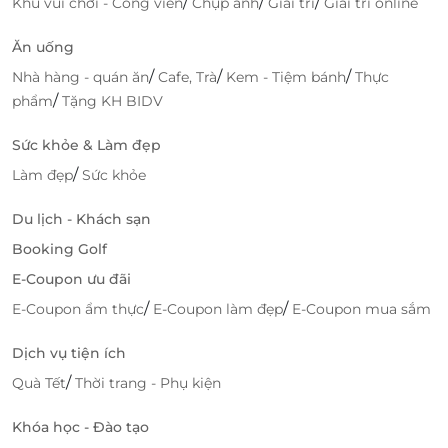
/
/
/
Khu vui chơi - Công viên
Chụp ảnh
Giải trí
Giải trí online
Ăn uống
/
/
/
Nhà hàng - quán ăn
Cafe, Trà
Kem - Tiệm bánh
Thực
/
phẩm
Tặng KH BIDV
Sức khỏe & Làm đẹp
/
Làm đẹp
Sức khỏe
Du lịch - Khách sạn
Booking Golf
E-Coupon ưu đãi
/
/
E-Coupon ẩm thực
E-Coupon làm đẹp
E-Coupon mua sắm
Dịch vụ tiện ích
/
Quà Tết
Thời trang - Phụ kiện
Khóa học - Đào tạo