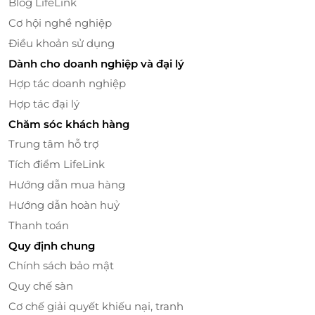
Blog LifeLink
Cơ hội nghề nghiệp
Điều khoản sử dụng
Dành cho doanh nghiệp và đại lý
Hợp tác doanh nghiệp
Hợp tác đại lý
Chăm sóc khách hàng
Bay Chicken luôn nghiêm ngặt trong khâu chọn lựa
Trung tâm hỗ trợ
nguyên liệu, gà tươi được nhập hàng ngày đảm bảo
Tích điểm LifeLink
an toàn vệ sinh thực phẩm giúp khách hàng hoàn
toàn yên tâm mỗi khi thưởng thức.
Hướng dẫn mua hàng
Hướng dẫn hoàn huỷ
Với đội ngũ nhân viên chuyên nghiệp, chu đáo, nhiệt
Thanh toán
tình cùng chất lượng dịch vụ đẳng cấp, Bay Chicken
hứa hẹn sẽ mang đến trải nghiệm ẩm thực tuyệt vời
Quy định chung
cho mỗi khách hàng.
Chính sách bảo mật
Quy chế sàn
Truy cập
lifelink.vn
để sở hữu vô vàn deal ăn uống
hấp dẫn bạn nhé!
Cơ chế giải quyết khiếu nại, tranh