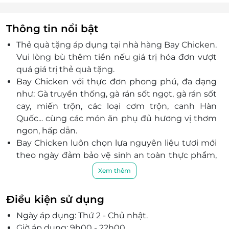
Thông tin nổi bật
Thẻ quà tặng áp dụng tại nhà hàng Bay Chicken.
Vui lòng bù thêm tiền nếu giá trị hóa đơn vượt
quá giá trị thẻ quà tặng.
Bay Chicken với thực đơn phong phú, đa dạng
như: Gà truyền thống, gà rán sốt ngọt, gà rán sốt
cay, miến trộn, các loại cơm trộn, canh Hàn
Quốc... cùng các món ăn phụ đủ hương vị thơm
ngon, hấp dẫn.
Bay Chicken luôn chọn lựa nguyên liệu tươi mới
theo ngày đảm bảo vệ sinh an toàn thực phẩm,
giúp khách hàng hoàn toàn yên tâm mỗi khi
Xem thêm
thưởng thức.
Với đội ngũ nhân viên chuyên nghiệp, chu đáo,
Điều kiện sử dụng
nhiệt tình cùng các dịch vụ chất lượng, Bay
Ngày áp dụng: Thứ 2 - Chủ nhật.
Chicken hứa hẹn sẽ mang đến trải nghiệm hấp
Giờ áp dụng: 9h00 - 22h00.
dẫn cho mỗi khách hàng.