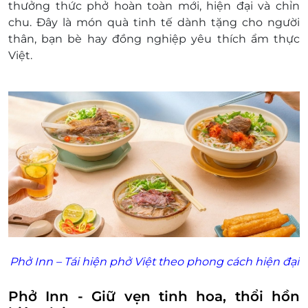
thưởng thức phở hoàn toàn mới, hiện đại và chỉn
khách hàng và nhà cung cấp.
chu. Đây là món quà tinh tế dành tặng cho người
LifeLink có quyền sửa chữa hoặc thay đổi điều
thân, bạn bè hay đồng nghiệp yêu thích ẩm thực
khoản và điều kiện sử dụng mà không thông
Việt.
báo trước.
Phở Inn – Tái hiện phở Việt theo phong cách hiện đại
Phở Inn - Giữ vẹn tinh hoa, thổi hồn