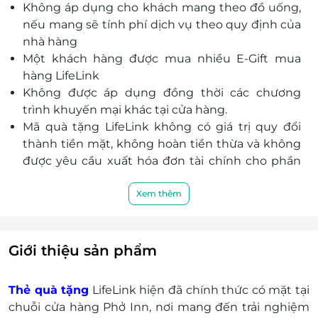
Không áp dụng cho khách mang theo đồ uống,
tặng, dễ dùng
nếu mang sẽ tính phí dịch vụ theo quy định của
nhà hàng
Một khách hàng được mua nhiều E-Gift mua
hàng LifeLink
Không được áp dụng đồng thời các chương
trình khuyến mại khác tại cửa hàng.
Mã quà tặng LifeLink không có giá trị quy đổi
thành tiền mặt, không hoàn tiền thừa và không
được yêu cầu xuất hóa đơn tài chính cho phần
giá trị quy đổi.
Khách hàng có trách nhiệm bảo mật thông tin
Xem thêm
mã thẻ quà tặng sau khi đặt mua. LifeLink sẽ
không chịu trách nhiệm hoàn trả các mã thẻ bị
mất hoặc ở trạng thái "Đã sử dụng" với bất kỳ lý
Giới thiệu sản phẩm
do gì.
LifeLink sẽ không chịu trách nhiệm đối với chất
Thẻ quà tặng
LifeLink hiện đã chính thức có mặt tại
lượng sản phẩm hoặc dịch vụ được cung cấp
chuỗi cửa hàng Phở Inn, nơi mang đến trải nghiệm
cũng như đối với các tranh chấp về sau giữa