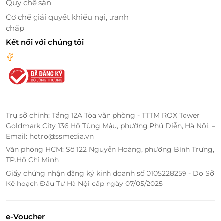
trải nghiệm.
Quy chế sàn
Cơ chế giải quyết khiếu nại, tranh
Thẻ quà tặng LifeLink - Gửi trọn hương phở,
chấp
gói trọn yêu thương
Kết nối với chúng tôi
Phở không chỉ là món ăn, mà còn là ký ức, là tinh hoa
ẩm thực Việt. Với Thẻ quà tặng LifeLink, bạn có thể
trao gửi điều ấy một cách tinh tế và gần gũi tại Phở
Inn - nơi truyền thống và hiện đại hòa quyện trong
từng hương vị.
Trụ sở chính: Tầng 12A Tòa văn phòng - TTTM ROX Tower
Goldmark City 136 Hồ Tùng Mậu, phường Phú Diễn, Hà Nội. –
Email: hotro@ssmedia.vn
LifeLink
Văn phòng HCM: Số 122 Nguyễn Hoàng, phường Bình Trưng,
TP.Hồ Chí Minh
Giấy chứng nhận đăng ký kinh doanh số 0105228259 - Do Sở
Kế hoạch Đầu Tư Hà Nội cấp ngày 07/05/2025
e-Voucher