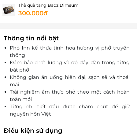
Thẻ quà tặng Baoz Dimsum
300.000đ
Thông tin nổi bật
Phở Inn kế thừa tinh hoa hương vị phở truyền
thống
Đảm bảo chất lượng và độ đầy đặn trong từng
bát phở
Không gian ăn uống hiện đại, sạch sẽ và thoải
mái
Trải nghiệm ẩm thực phở theo một cách hoàn
toàn mới
Từng chi tiết đều được chăm chút để giữ
nguyên hồn Việt
Phù hợp cho bữa ăn nhanh nhưng vẫn trọn vị,
dinh dưỡng
Điều kiện sử dụng
Thẻ quà tặng LifeLink là lựa chọn thiết thực, dễ