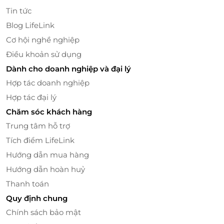
Tin tức
Blog LifeLink
Cơ hội nghề nghiệp
Điều khoản sử dụng
Dành cho doanh nghiệp và đại lý
Hợp tác doanh nghiệp
Phở Inn là điểm dừng chân nhẹ nhàng giữa nhịp
Hợp tác đại lý
sống thành thị - nơi ai cũng có thể tìm thấy một tô
Chăm sóc khách hàng
phở ngon, và một khoảng thời gian thư giãn cho
Trung tâm hỗ trợ
riêng mình.
Tích điểm LifeLink
Tặng phở - Tặng sự quan tâm đúng nghĩa
Hướng dẫn mua hàng
Thẻ quà tặng LifeLink dành cho Phở Inn là món quà
Hướng dẫn hoàn huỷ
vừa thiết thực, vừa đầy ý nghĩa - thích hợp cho nhiều
Thanh toán
dịp như sinh nhật, cảm ơn hay đơn giản là gửi lời
Quy định chung
quan tâm. Người nhận có thể sử dụng dễ dàng qua
Chính sách bảo mật
nền tảng LifeLink.vn - tiện lợi, nhanh chóng và đầy