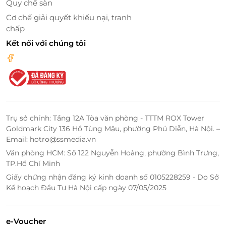
trải nghiệm.
Quy chế sàn
Cơ chế giải quyết khiếu nại, tranh
Thẻ quà tặng LifeLink - Gửi trọn hương phở,
chấp
gói trọn yêu thương
Kết nối với chúng tôi
Phở không chỉ là món ăn, mà còn là ký ức, là tinh hoa
ẩm thực Việt. Với Thẻ quà tặng LifeLink, bạn có thể
trao gửi điều ấy một cách tinh tế và gần gũi tại Phở
Inn - nơi truyền thống và hiện đại hòa quyện trong
từng hương vị.
Trụ sở chính: Tầng 12A Tòa văn phòng - TTTM ROX Tower
Goldmark City 136 Hồ Tùng Mậu, phường Phú Diễn, Hà Nội. –
Email: hotro@ssmedia.vn
LifeLink
Văn phòng HCM: Số 122 Nguyễn Hoàng, phường Bình Trưng,
TP.Hồ Chí Minh
Giấy chứng nhận đăng ký kinh doanh số 0105228259 - Do Sở
Kế hoạch Đầu Tư Hà Nội cấp ngày 07/05/2025
e-Voucher