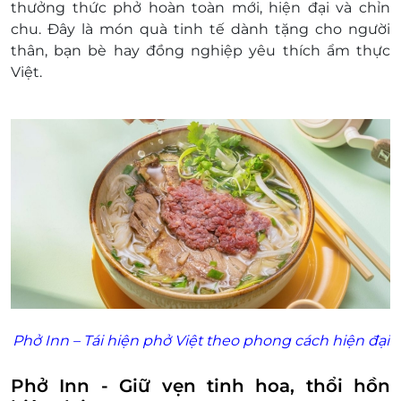
thưởng thức phở hoàn toàn mới, hiện đại và chỉn
khách hàng và nhà cung cấp.
chu. Đây là món quà tinh tế dành tặng cho người
LifeLink có quyền sửa chữa hoặc thay đổi điều
thân, bạn bè hay đồng nghiệp yêu thích ẩm thực
khoản và điều kiện sử dụng mà không thông
Việt.
báo trước.
Phở Inn – Tái hiện phở Việt theo phong cách hiện đại
Phở Inn - Giữ vẹn tinh hoa, thổi hồn