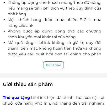
Không áp dụng cho khách mang theo đồ uống,
tặng, dễ dùng
nếu mang sẽ tính phí dịch vụ theo quy định của
nhà hàng
Một khách hàng được mua nhiều E-Gift mua
hàng LifeLink
Không được áp dụng đồng thời các chương
trình khuyến mại khác tại cửa hàng.
Mã quà tặng LifeLink không có giá trị quy đổi
thành tiền mặt, không hoàn tiền thừa và không
được yêu cầu xuất hóa đơn tài chính cho phần
giá trị quy đổi.
Khách hàng có trách nhiệm bảo mật thông tin
Xem thêm
mã thẻ quà tặng sau khi đặt mua. LifeLink sẽ
không chịu trách nhiệm hoàn trả các mã thẻ bị
mất hoặc ở trạng thái "Đã sử dụng" với bất kỳ lý
Giới thiệu sản phẩm
do gì.
LifeLink sẽ không chịu trách nhiệm đối với chất
Thẻ quà tặng
LifeLink hiện đã chính thức có mặt tại
lượng sản phẩm hoặc dịch vụ được cung cấp
chuỗi cửa hàng Phở Inn, nơi mang đến trải nghiệm
cũng như đối với các tranh chấp về sau giữa