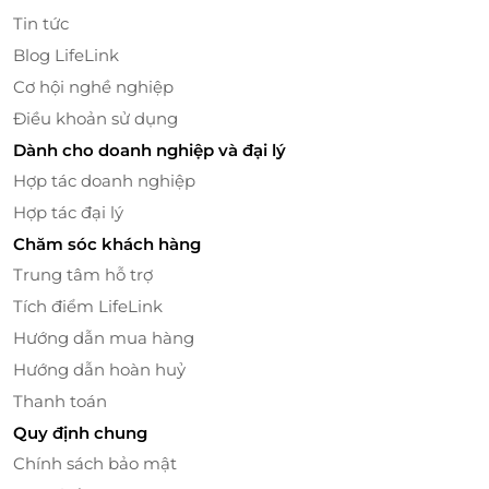
Tin tức
Blog LifeLink
Cơ hội nghề nghiệp
Điều khoản sử dụng
Dành cho doanh nghiệp và đại lý
Hợp tác doanh nghiệp
Phở Inn là điểm dừng chân nhẹ nhàng giữa nhịp
Hợp tác đại lý
sống thành thị - nơi ai cũng có thể tìm thấy một tô
Chăm sóc khách hàng
phở ngon, và một khoảng thời gian thư giãn cho
Trung tâm hỗ trợ
riêng mình.
Tích điểm LifeLink
Tặng phở - Tặng sự quan tâm đúng nghĩa
Hướng dẫn mua hàng
Thẻ quà tặng LifeLink dành cho Phở Inn là món quà
Hướng dẫn hoàn huỷ
vừa thiết thực, vừa đầy ý nghĩa - thích hợp cho nhiều
Thanh toán
dịp như sinh nhật, cảm ơn hay đơn giản là gửi lời
Quy định chung
quan tâm. Người nhận có thể sử dụng dễ dàng qua
Chính sách bảo mật
nền tảng LifeLink.vn - tiện lợi, nhanh chóng và đầy