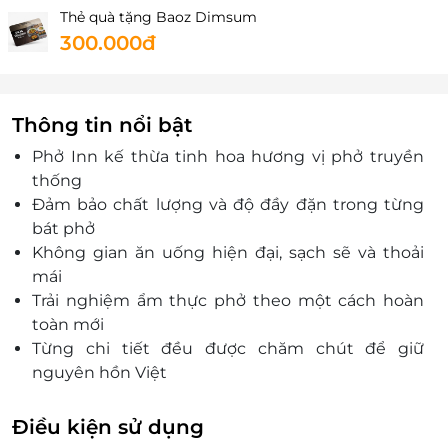
Thẻ quà tặng Baoz Dimsum
300.000đ
Thông tin nổi bật
Phở Inn kế thừa tinh hoa hương vị phở truyền
thống
Đảm bảo chất lượng và độ đầy đặn trong từng
bát phở
Không gian ăn uống hiện đại, sạch sẽ và thoải
mái
Trải nghiệm ẩm thực phở theo một cách hoàn
toàn mới
Từng chi tiết đều được chăm chút để giữ
nguyên hồn Việt
Phù hợp cho bữa ăn nhanh nhưng vẫn trọn vị,
dinh dưỡng
Điều kiện sử dụng
Thẻ quà tặng LifeLink là lựa chọn thiết thực, dễ