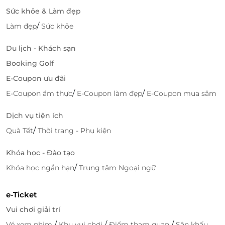
Sức khỏe & Làm đẹp
/
Làm đẹp
Sức khỏe
Du lịch - Khách sạn
Booking Golf
E-Coupon ưu đãi
/
/
E-Coupon ẩm thực
E-Coupon làm đẹp
E-Coupon mua sắm
Dịch vụ tiện ích
/
Quà Tết
Thời trang - Phụ kiện
Khóa học - Đào tạo
/
Khóa học ngắn hạn
Trung tâm Ngoại ngữ
e-Ticket
Vui chơi giải trí
/
/
/
Vé xem phim
Khu vui chơi
Điểm tham quan
Sân khấu