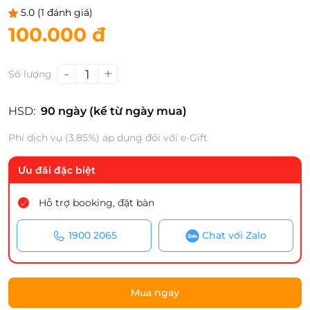
5.0
(1 đánh giá)
100.000 đ
-
+
1
Số lượng
HSD:
90 ngày (kể từ ngày mua)
Phí dịch vụ (3.85%) áp dụng đối với e-Gift
Ưu đãi đặc biệt
Hỗ trợ booking, đặt bàn
1900 2065
Chat với Zalo
Mua ngay