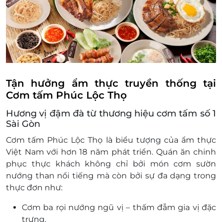
517 Lạc Long Quân, P. 10, Quận Tân Bình, Hồ Chí
do gì.
Minh
Địa điểm sử dụng:
54 Nguyễn Văn Trỗi, P. 15, Quận Phú Nhuận, Hồ Chí
https://docs.google.com/spreadsheets/d/1P
Minh
gid=247173951#gid=247173951
139 Đỗ Xuân Hợp, P. Phước Long B, Quận 9, Hồ Chí
Minh
429 Phan Huy Ích, P. 14, Quận Gò Vấp, Hồ Chí Minh
Tận hưởng ẩm thực truyền thống tại
304-306 Xô Viết Nghệ Tĩnh, P. 21, Quận Bình Thạnh,
Cơm tấm Phúc Lộc Thọ
Hồ Chí Minh
Hương vị đậm đà từ thương hiệu cơm tấm số 1
986 TL10, P. Tân Tạo, Quận Bình Tân, Hồ Chí Minh
Sài Gòn
175 Trần Hưng Đạo, TT. Phú Mỹ, Tân Thành, Bà Rịa -
Vũng Tàu
Cơm tấm Phúc Lộc Thọ là biểu tượng của ẩm thực
Việt Nam với hơn 18 năm phát triển. Quán ăn chinh
31B Nguyễn Hữu Thọ, P. Phước Trung, Bà Rịa, Bà Rịa
- Vũng Tàu
phục thực khách không chỉ bởi món cơm sườn
nướng than nổi tiếng mà còn bởi sự đa dạng trong
296 Trương Công Định, Phường 8, Thành Phố Vũng
Tàu, Bà Rịa - Vũng Tàu
thực đơn như:
Đồng Nai
Cơm ba rọi nướng ngũ vị – thấm đẫm gia vị đặc
268 Lê Duẩn, Khu Văn Hải, Thị trấn Long Thành,
trưng.