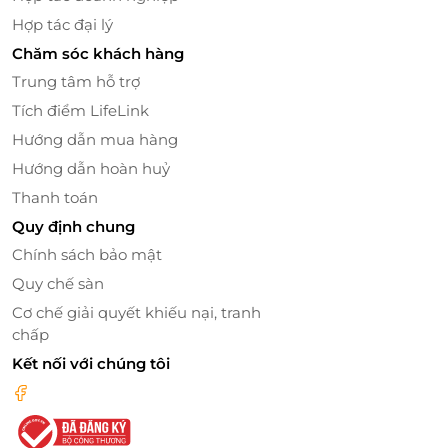
Hợp tác đại lý
Chăm sóc khách hàng
Trung tâm hỗ trợ
Tích điểm LifeLink
Hướng dẫn mua hàng
Hướng dẫn hoàn huỷ
Thanh toán
Quy định chung
Đặt thẻ quà tặng ngay tại
LifeLink
– món quà hoàn
Chính sách bảo mật
hảo cho tín đồ ẩm thực!
Quy chế sàn
Cơ chế giải quyết khiếu nại, tranh
chấp
LifeLink
Kết nối với chúng tôi