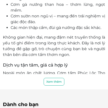
Huyện Long Thành, Đồng Nai
Cơm gà nướng than hoa – thơm lừng, ngọt
205 Phan Trung, Khu phố 2, Thành phố Biên Hòa,
mềm.
Đồng Nai
Cơm sườn non ngũ vị – mang đến trải nghiệm vị
95/1A Quốc Lộ 1A, P. Tân Biên, Biên Hòa, Đồng Nai
giác độc đáo.
Các món thập cẩm, đùi gà nướng đặc sắc khác.
136 Hà Huy Giáp, Tổ 7, Khu phố 1, P. Quyết Thắng,
Thành phố Biên Hòa, Đồng Nai
Không gian hiện đại, mang đậm nét truyền thống là
2251 Nguyễn Ái Quốc, P. Quang Vinh, Thành phố
yếu tố ghi điểm trong lòng thực khách. Đây là nơi lý
Biên Hòa, Đồng Nai
tưởng để gặp gỡ, trò chuyện cùng bạn bè và người
170 Đồng Khởi, P. Tân Hiệp, Thành phố Biên Hòa,
thân bên dĩa cơm tấm thơm ngon.
Đồng Nai
142/3A - 142/3B, Phạm Văn Thuận, Tổ 3, KP5, P. Tam
Dịch vụ tận tâm, giá cả hợp lý
Hiệp, Thành phố Biên Hòa, Đồng Nai
Ngoài món ăn chất lượng, Cơm tấm Phúc Lộc Thọ
Bình Dương
còn ghi dấu bởi đội ngũ nhân viên phục vụ tận tâm,
Xem thêm
615 Nguyễn Thị Minh Khai, Khu phố Tân Phú 1, P. Tân
chu đáo. Giá cả hợp lý càng khiến quán trở thành lựa
Bình, Thành phố Dĩ An, Bình Dương
chọn hàng đầu cho mọi thực khách, từ gia đình,
75A Nguyễn An Ninh, Khu phố Nhị Đồng 2, P. Dĩ A,
nhóm bạn đến khách lẻ.
Thành phố Dĩ An, Bình Dương
Dành cho bạn