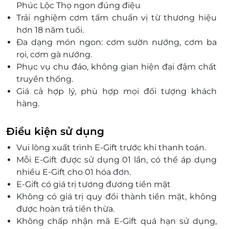
119 Phú Lợi, Thủ Dầu Một, Bình Dương
Phúc Lộc Thọ ngon đúng điệu
Trải nghiệm cơm tấm chuẩn vị từ thương hiệu
728 Huỳnh Tấn Phát, P. Tân Phú, Quận 7, Hồ Chí
Minh
hơn 18 năm tuổi.
Đa dạng món ngon: cơm sườn nướng, cơm ba
223 Nguyễn Thị Thập, P. Tân Phú, Quận 7, Hồ Chí
Minh
rọi, cơm gà nướng.
Phục vụ chu đáo, không gian hiện đại đậm chất
171 Nguyễn Văn Quá, P. Tân Hưng Thuận, Quận 12, Hồ
Chí Minh
truyền thống.
Giá cả hợp lý, phù hợp mọi đối tượng khách
152 Huỳnh Thiện Lộc, P. Hòa Thạnh, Quận Tân Phú,
Hồ Chí Minh
hàng.
Là nơi lý tưởng để hội họp cùng bạn bè, người
363 Nguyễn Văn Tăng, P. Long Thạnh Mỹ, Thành phố
Thủ Đức, Hồ Chí Minh
thân.
Điều kiện sử dụng
Sử dụng dễ dàng với thẻ quà tặng LifeLink tiện
353 Sư Vạn Hạnh, phường 12, Quận 10, Hồ Chí Minh
Vui lòng xuất trình E-Gift trước khi thanh toán.
lợi.
05 Vườn Lài, P. Phú Thọ Hòa, Quận Tân Phú, Hồ Chí
Mỗi E-Gift được sử dụng 01 lần, có thể áp dụng
Mang đến trải nghiệm ẩm thực tuyệt vời tại Sài
Minh
nhiều E-Gift cho 01 hóa đơn.
Gòn.
539 Phan Văn Trị, P. 5, Quận Gò Vấp, Hồ Chí Minh
E-Gift có giá trị tương đương tiền mặt
12/6 Tô Ký, Tổ 6, KP3 P. Tân Chánh Hiệp, Quận 12, Hồ
Không có giá trị quy đổi thành tiền mặt, không
Chí Minh
được hoàn trả tiền thừa.
743-745 Kha Vạn Cân, P. Linh Tây, Thủ Đức, Hồ Chí
Không chấp nhận mã E-Gift quá hạn sử dụng,
Minh