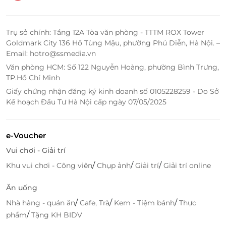
Trụ sở chính: Tầng 12A Tòa văn phòng - TTTM ROX Tower
Goldmark City 136 Hồ Tùng Mậu, phường Phú Diễn, Hà Nội. –
Email: hotro@ssmedia.vn
Văn phòng HCM: Số 122 Nguyễn Hoàng, phường Bình Trưng,
TP.Hồ Chí Minh
Giấy chứng nhận đăng ký kinh doanh số 0105228259 - Do Sở
Kế hoạch Đầu Tư Hà Nội cấp ngày 07/05/2025
e-Voucher
Vui chơi - Giải trí
/
/
/
Khu vui chơi - Công viên
Chụp ảnh
Giải trí
Giải trí online
Ăn uống
/
/
/
Nhà hàng - quán ăn
Cafe, Trà
Kem - Tiệm bánh
Thực
/
phẩm
Tặng KH BIDV