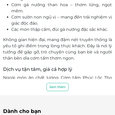
Huyện Long Thành, Đồng Nai
Cơm gà nướng than hoa – thơm lừng, ngọt
205 Phan Trung, Khu phố 2, Thành phố Biên Hòa,
mềm.
Đồng Nai
Cơm sườn non ngũ vị – mang đến trải nghiệm vị
95/1A Quốc Lộ 1A, P. Tân Biên, Biên Hòa, Đồng Nai
giác độc đáo.
Các món thập cẩm, đùi gà nướng đặc sắc khác.
136 Hà Huy Giáp, Tổ 7, Khu phố 1, P. Quyết Thắng,
Thành phố Biên Hòa, Đồng Nai
Không gian hiện đại, mang đậm nét truyền thống là
2251 Nguyễn Ái Quốc, P. Quang Vinh, Thành phố
yếu tố ghi điểm trong lòng thực khách. Đây là nơi lý
Biên Hòa, Đồng Nai
tưởng để gặp gỡ, trò chuyện cùng bạn bè và người
170 Đồng Khởi, P. Tân Hiệp, Thành phố Biên Hòa,
thân bên dĩa cơm tấm thơm ngon.
Đồng Nai
142/3A - 142/3B, Phạm Văn Thuận, Tổ 3, KP5, P. Tam
Dịch vụ tận tâm, giá cả hợp lý
Hiệp, Thành phố Biên Hòa, Đồng Nai
Ngoài món ăn chất lượng, Cơm tấm Phúc Lộc Thọ
Bình Dương
còn ghi dấu bởi đội ngũ nhân viên phục vụ tận tâm,
Xem thêm
615 Nguyễn Thị Minh Khai, Khu phố Tân Phú 1, P. Tân
chu đáo. Giá cả hợp lý càng khiến quán trở thành lựa
Bình, Thành phố Dĩ An, Bình Dương
chọn hàng đầu cho mọi thực khách, từ gia đình,
75A Nguyễn An Ninh, Khu phố Nhị Đồng 2, P. Dĩ A,
nhóm bạn đến khách lẻ.
Thành phố Dĩ An, Bình Dương
Dành cho bạn