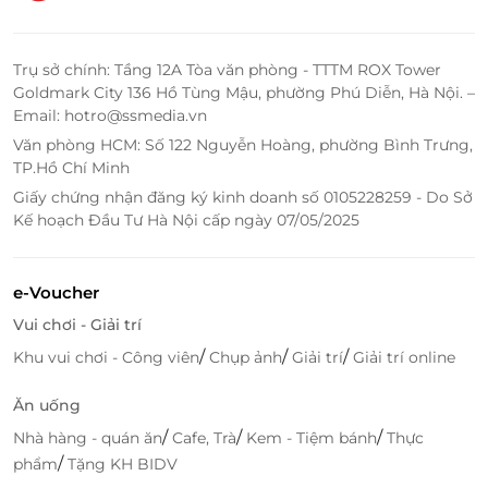
Trụ sở chính: Tầng 12A Tòa văn phòng - TTTM ROX Tower
Goldmark City 136 Hồ Tùng Mậu, phường Phú Diễn, Hà Nội. –
Email: hotro@ssmedia.vn
Văn phòng HCM: Số 122 Nguyễn Hoàng, phường Bình Trưng,
TP.Hồ Chí Minh
Giấy chứng nhận đăng ký kinh doanh số 0105228259 - Do Sở
Kế hoạch Đầu Tư Hà Nội cấp ngày 07/05/2025
e-Voucher
Vui chơi - Giải trí
/
/
/
Khu vui chơi - Công viên
Chụp ảnh
Giải trí
Giải trí online
Ăn uống
/
/
/
Nhà hàng - quán ăn
Cafe, Trà
Kem - Tiệm bánh
Thực
/
phẩm
Tặng KH BIDV