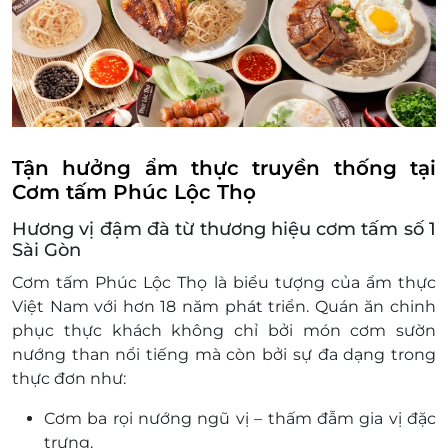
517 Lạc Long Quân, P. 10, Quận Tân Bình, Hồ Chí
do gì.
Minh
Địa điểm sử dụng:
54 Nguyễn Văn Trỗi, P. 15, Quận Phú Nhuận, Hồ Chí
https://docs.google.com/spreadsheets/d/1P
Minh
gid=247173951#gid=247173951
139 Đỗ Xuân Hợp, P. Phước Long B, Quận 9, Hồ Chí
Minh
429 Phan Huy Ích, P. 14, Quận Gò Vấp, Hồ Chí Minh
Tận hưởng ẩm thực truyền thống tại
304-306 Xô Viết Nghệ Tĩnh, P. 21, Quận Bình Thạnh,
Cơm tấm Phúc Lộc Thọ
Hồ Chí Minh
Hương vị đậm đà từ thương hiệu cơm tấm số 1
986 TL10, P. Tân Tạo, Quận Bình Tân, Hồ Chí Minh
Sài Gòn
175 Trần Hưng Đạo, TT. Phú Mỹ, Tân Thành, Bà Rịa -
Vũng Tàu
Cơm tấm Phúc Lộc Thọ là biểu tượng của ẩm thực
Việt Nam với hơn 18 năm phát triển. Quán ăn chinh
31B Nguyễn Hữu Thọ, P. Phước Trung, Bà Rịa, Bà Rịa
- Vũng Tàu
phục thực khách không chỉ bởi món cơm sườn
nướng than nổi tiếng mà còn bởi sự đa dạng trong
296 Trương Công Định, Phường 8, Thành Phố Vũng
Tàu, Bà Rịa - Vũng Tàu
thực đơn như:
Đồng Nai
Cơm ba rọi nướng ngũ vị – thấm đẫm gia vị đặc
268 Lê Duẩn, Khu Văn Hải, Thị trấn Long Thành,
trưng.