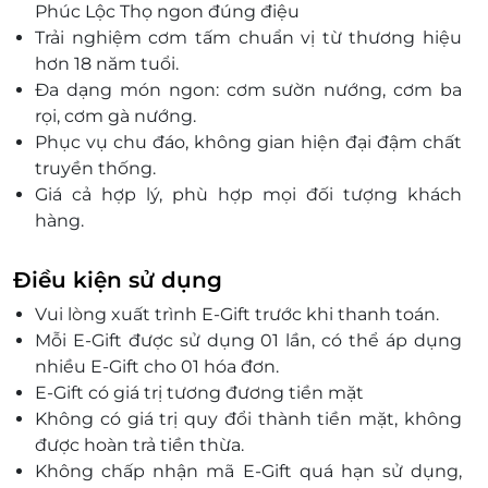
119 Phú Lợi, Thủ Dầu Một, Bình Dương
Phúc Lộc Thọ ngon đúng điệu
Trải nghiệm cơm tấm chuẩn vị từ thương hiệu
728 Huỳnh Tấn Phát, P. Tân Phú, Quận 7, Hồ Chí
Minh
hơn 18 năm tuổi.
Đa dạng món ngon: cơm sườn nướng, cơm ba
223 Nguyễn Thị Thập, P. Tân Phú, Quận 7, Hồ Chí
Minh
rọi, cơm gà nướng.
Phục vụ chu đáo, không gian hiện đại đậm chất
171 Nguyễn Văn Quá, P. Tân Hưng Thuận, Quận 12, Hồ
Chí Minh
truyền thống.
Giá cả hợp lý, phù hợp mọi đối tượng khách
152 Huỳnh Thiện Lộc, P. Hòa Thạnh, Quận Tân Phú,
Hồ Chí Minh
hàng.
Là nơi lý tưởng để hội họp cùng bạn bè, người
363 Nguyễn Văn Tăng, P. Long Thạnh Mỹ, Thành phố
Thủ Đức, Hồ Chí Minh
thân.
Điều kiện sử dụng
Sử dụng dễ dàng với thẻ quà tặng LifeLink tiện
353 Sư Vạn Hạnh, phường 12, Quận 10, Hồ Chí Minh
Vui lòng xuất trình E-Gift trước khi thanh toán.
lợi.
05 Vườn Lài, P. Phú Thọ Hòa, Quận Tân Phú, Hồ Chí
Mỗi E-Gift được sử dụng 01 lần, có thể áp dụng
Mang đến trải nghiệm ẩm thực tuyệt vời tại Sài
Minh
nhiều E-Gift cho 01 hóa đơn.
Gòn.
539 Phan Văn Trị, P. 5, Quận Gò Vấp, Hồ Chí Minh
E-Gift có giá trị tương đương tiền mặt
12/6 Tô Ký, Tổ 6, KP3 P. Tân Chánh Hiệp, Quận 12, Hồ
Không có giá trị quy đổi thành tiền mặt, không
Chí Minh
được hoàn trả tiền thừa.
743-745 Kha Vạn Cân, P. Linh Tây, Thủ Đức, Hồ Chí
Không chấp nhận mã E-Gift quá hạn sử dụng,
Minh