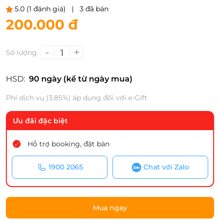
5.0
(1 đánh giá)
|
3 đã bán
200.000 đ
-
+
1
Số lượng
HSD:
90 ngày (kể từ ngày mua)
Phí dịch vụ (3.85%) áp dụng đối với e-Gift
Ưu đãi đặc biệt
Hỗ trợ booking, đặt bàn
1900 2065
Chat với Zalo
Mua ngay