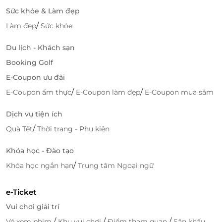
Sức khỏe & Làm đẹp
/
Làm đẹp
Sức khỏe
Du lịch - Khách sạn
Booking Golf
E-Coupon ưu đãi
/
/
E-Coupon ẩm thực
E-Coupon làm đẹp
E-Coupon mua sắm
Dịch vụ tiện ích
/
Quà Tết
Thời trang - Phụ kiện
Khóa học - Đào tạo
/
Khóa học ngắn hạn
Trung tâm Ngoại ngữ
e-Ticket
Vui chơi giải trí
/
/
/
Vé xem phim
Khu vui chơi
Điểm tham quan
Sân khấu