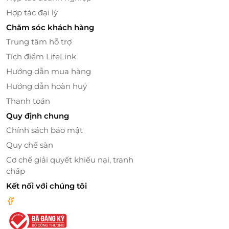
Hợp tác đại lý
Chăm sóc khách hàng
Trung tâm hỗ trợ
Tích điểm LifeLink
Hướng dẫn mua hàng
Hướng dẫn hoàn huỷ
Thanh toán
Quy định chung
Đặt thẻ quà tặng ngay tại
LifeLink
– món quà hoàn
Chính sách bảo mật
hảo cho tín đồ ẩm thực!
Quy chế sàn
Cơ chế giải quyết khiếu nại, tranh
chấp
LifeLink
Kết nối với chúng tôi