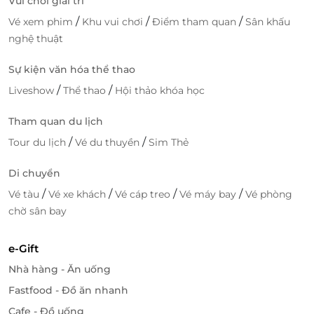
Vui chơi giải trí
ngân hàng. Bạn có thể chọn phương thức thanh
/
/
/
Vé xem phim
Khu vui chơi
Điểm tham quan
Sân khấu
toán phù hợp để hoàn tất giao dịch nhanh chóng và
nghệ thuật
dễ dàng.
Hãy truy cập
LifeLink
ngay hôm nay để sở hữu thẻ
Sự kiện văn hóa thể thao
quà tặng Spicy Box và mang đến món quà ý nghĩa
/
/
Liveshow
Thể thao
Hội thảo khóa học
cho người nhận, giúp họ trải nghiệm những bữa ăn
ngon miệng và dịch vụ chất lượng!
Tham quan du lịch
/
/
Tour du lịch
Vé du thuyền
Sim Thẻ
Di chuyển
LifeLink
/
/
/
/
Vé tàu
Vé xe khách
Vé cáp treo
Vé máy bay
Vé phòng
chờ sân bay
e-Gift
Nhà hàng - Ăn uống
Fastfood - Đồ ăn nhanh
Cafe - Đồ uống