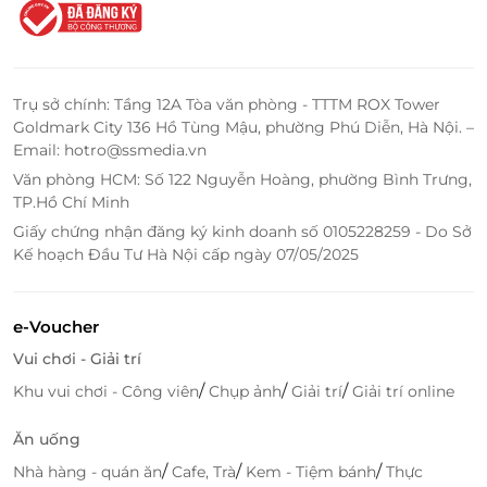
Trụ sở chính: Tầng 12A Tòa văn phòng - TTTM ROX Tower
Goldmark City 136 Hồ Tùng Mậu, phường Phú Diễn, Hà Nội. –
Email: hotro@ssmedia.vn
Văn phòng HCM: Số 122 Nguyễn Hoàng, phường Bình Trưng,
TP.Hồ Chí Minh
Giấy chứng nhận đăng ký kinh doanh số 0105228259 - Do Sở
Kế hoạch Đầu Tư Hà Nội cấp ngày 07/05/2025
Bên cạnh đó, Spicy Box còn nổi bật với dịch vụ chăm
e-Voucher
sóc khách hàng tuyệt vời. Nhân viên phục vụ tại đây
Vui chơi - Giải trí
luôn tỏ ra nhiệt tình, chuyên nghiệp, mang đến sự
hài lòng tối đa cho khách hàng. Điều này cũng là
/
/
/
Khu vui chơi - Công viên
Chụp ảnh
Giải trí
Giải trí online
một điểm cộng lớn, khiến cho khách hàng không
Ăn uống
chỉ yêu thích món ăn mà còn cảm thấy thoải mái, dễ
chịu trong suốt thời gian thưởng thức bữa ăn.
/
/
/
Nhà hàng - quán ăn
Cafe, Trà
Kem - Tiệm bánh
Thực