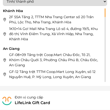
Khánh Hòa
2F 55A Tầng 2, TTTM Nha Trang Center số 20 Trần
Phú, Lộc Thọ, Nha Trang, Khánh Hòa
1K10+14 Go! Mall Nha Trang Lô số 4, đường 19/5, Khu
đô thị Vĩnh Điềm Trung, Xã Vĩnh Hiệp, Nha Trang,
Khánh Hòa
An Giang
GF-08+09 Tầng trệt Coop.Mart Châu Đốc, Tổ 21,
Khóm Châu Quới 3, Phường Châu Phú B, Châu Đốc,
An Giang
GF-12 Tầng trệt TTTM Coop.Mart Long Xuyên, số 12
Nguyễn Huệ, P. Mỹ Long, Long Xuyên, An Giang
Long An
L3-03 Tầng L3 Vincom Plaza Tân An, Góc đường
Đơn vị cung cấp
Hùng Vương và đường Mai Thị Tốt, Phường 2, Tân
LifeLink Gift Card
An, Long An