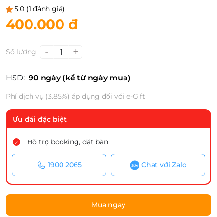
5.0
(1 đánh giá)
400.000 đ
-
+
1
Số lượng
HSD:
90 ngày (kể từ ngày mua)
Phí dịch vụ (3.85%) áp dụng đối với e-Gift
Ưu đãi đặc biệt
Hỗ trợ booking, đặt bàn
1900 2065
Chat với Zalo
Mua ngay