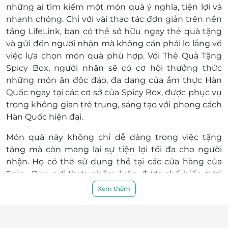
Cần Thơ
những ai tìm kiếm một món quà ý nghĩa, tiện lợi và
L3-06, Tầng L3, TTTM Vincom, Tòa nhà Vincom Plaza
nhanh chóng. Chỉ với vài thao tác đơn giản trên nền
Hậu Giang, Số 1 Đường 3 Tháng 2, Khu vực 3,
tảng LifeLink, bạn có thể sở hữu ngay thẻ quà tặng
Phường Vị Tân, Hậu Giang
và gửi đến người nhận mà không cần phải lo lắng về
việc lựa chọn món quà phù hợp. Với Thẻ Quà Tặng
Tây Ninh
Spicy Box, người nhận sẽ có cơ hội thưởng thức
L3-5-6 Vincom Plaza, 444 đường 30/4, Khu Phố 1, Tây
Ninh
những món ăn độc đáo, đa dạng của ẩm thực Hàn
Quốc ngay tại các cơ sở của Spicy Box, được phục vụ
Huế
trong không gian trẻ trung, sáng tạo với phong cách
1S11 Trung tâm thương mại Khu quy hoạch Đống Đa
Hàn Quốc hiện đại.
- Hùng Vương - Bà Triệu, Phường Thuận Hóa, Huế
Món quà này không chỉ dễ dàng trong việc tặng
tặng mà còn mang lại sự tiện lợi tối đa cho người
nhận. Họ có thể sử dụng thẻ tại các cửa hàng của
Spicy Box, nơi thực phẩm luôn được chế biến tươi
ngon và phục vụ tận tình. Dù là bữa trưa nhanh
Xem thêm
chóng hay buổi tối tụ tập cùng bạn bè, Thẻ Quà
Tặng Spicy Box chắc chắn sẽ khiến những khoảnh
khắc bên nhau thêm phần thú vị.