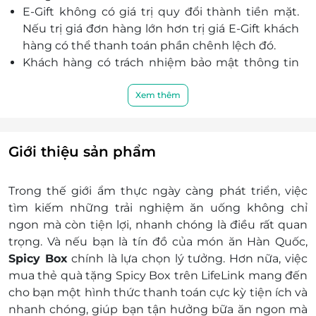
L4-05 Tầng 4, TTTM Parc Mall số 547 - 549 đường Tạ
E-Gift không có giá trị quy đổi thành tiền mặt.
Quang Bửu, Phường Chánh Hưng, Hồ Chí Minh
Nếu trị giá đơn hàng lớn hơn trị giá E-Gift khách
L4-13 Tầng L4 Tòa nhà Vincom Megamall Thảo Điền,
hàng có thể thanh toán phần chênh lệch đó.
161 Đường Võ Nguyên Giáp, Phường An Khánh, Hồ
Khách hàng có trách nhiệm bảo mật thông tin
Chí Minh
mã thẻ quà tặng sau khi đặt mua. LifeLink sẽ
Lầu B2 Saigon Centre, 65 Lê Lợi, P. Bến Nghé, Quận
không chịu trách nhiệm hoàn trả các mã thẻ bị
Xem thêm
1, Hồ Chí Minh
mất hoặc ở trạng thái “đã sử dụng” với bất kì lý
F2-09, Tầng 2 TTTM E-mart Gò Vấp, 366 Phan Văn
do gì.
Trị, Phường An Nhơn, Hồ Chí Minh
LifeLink không chịu trách nhiệm đối với chất
Giới thiệu sản phẩm
Tầng hầm Vạn Hạnh Mall, 11 Sư Vạn Hạnh, P. 12, Quận
lượng của sản phẩm hoặc dịch vụ được cung
10, Hồ Chí Minh
cấp cũng như đối với các tranh chấp về sau giữa
5F-52 Tầng 5 Crescent Mall, Số 101 Tôn Dật Tiên,
Trong thế giới ẩm thực ngày càng phát triển, việc
khách hàng và nhà cung cấp.
Phường Tân Phú, Quận 7, Hồ Chí Minh
tìm kiếm những trải nghiệm ăn uống không chỉ
LifeLink có quyền sửa chữa hoặc thay đổi điều
L5-22 Lầu 5 GigaMall, 242 Phạm Văn Đồng, P. Hiệp
ngon mà còn tiện lợi, nhanh chóng là điều rất quan
khoản và điều kiện sử dụng mà không thông
Bình Chánh, Quận Thủ Đức, Hồ Chí Minh
trọng. Và nếu bạn là tín đồ của món ăn Hàn Quốc,
báo trước.
Spicy Box
chính là lựa chọn lý tưởng. Hơn nữa, việc
Đắk Lắk
Địa điểm sử dụng:
mua thẻ quà tặng Spicy Box trên LifeLink mang đến
GF-05 Tầng trệt Siêu thị Co.op Mart Buôn Mê Thuột
https://docs.google.com/spreadsheets/d/1C
cho bạn một hình thức thanh toán cực kỳ tiện ích và
71 Nguyễn Tất Thành, P. Tân An, Thành phố Buôn Ma
gid=28243330#gid=28243330
Thuột, Đắk Lắk
nhanh chóng, giúp bạn tận hưởng bữa ăn ngon mà