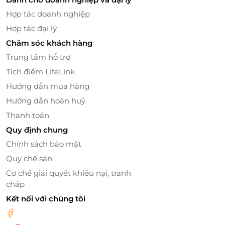
Hợp tác doanh nghiệp
Hợp tác đại lý
Chăm sóc khách hàng
Trung tâm hỗ trợ
Tích điểm LifeLink
Không Gian Phong Cách Hàn Quốc, Thân
Hướng dẫn mua hàng
Thiện và Sáng Tạo
Hướng dẫn hoàn huỷ
Không chỉ nổi bật bởi thực đơn phong phú, Spicy
Thanh toán
Box còn gây ấn tượng mạnh mẽ với không gian
Quy định chung
được thiết kế trẻ trung, hiện đại, đầy sáng tạo.
Chính sách bảo mật
Phong cách Hàn Quốc với sắc đỏ làm chủ đạo tạo
Quy chế sàn
nên một bầu không khí trẻ trung, năng động, rất
phù hợp với giới trẻ. Đặc biệt, không gian mở rộng rãi
Cơ chế giải quyết khiếu nại, tranh
và thân thiện giúp thực khách có thể tận hưởng
chấp
những phút giây thư giãn, trò chuyện vui vẻ với bạn
Kết nối với chúng tôi
bè, gia đình hoặc đồng nghiệp trong một môi
trường thoải mái.