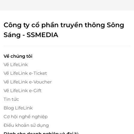
Công ty cổ phần truyền thông Sông
Sáng - SSMEDIA
Thẻ Quà Tặng Spicy Box mang đến cho người nhận
Về chúng tôi
cơ hội thưởng thức một bữa ăn buffet phong phú và
Về LifeLink
đầy hương vị, đặc biệt là các món ăn đậm đà hương
Về LifeLink e-Ticket
vị Hàn Quốc. Từ các món ăn chính như tokbokki,
cơm nắm, gà rán đến những món kèm hấp dẫn, tất
Về LifeLink e-Voucher
cả tạo nên một trải nghiệm ẩm thực không thể nào
Về LifeLink e-Gift
quên.
Tin tức
Blog LifeLink
Cơ hội nghề nghiệp
Điều khoản sử dụng
Dành cho doanh nghiệp và đại lý