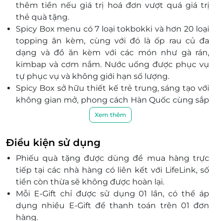
Thành phố Dĩ An, Bình Dương
thêm tiền nếu giá trị hoá đơn vượt quá giá trị
thẻ quà tặng.
Đồng Tháp
Spicy Box menu có 7 loại tokbokki và hơn 20 loại
L1-02 Lầu 1, Số 1 Đường Ngô Thời Nhậm, Phường Cao
topping ăn kèm, cùng với đó là ốp rau củ đa
Lãnh, Đồng Tháp
dạng và đồ ăn kèm với các món như gà rán,
Hậu Giang
kimbap và cơm nắm. Nước uống được phục vụ
Lầu 3, TTTM Vincom Plaza Hậu Giang, 1 đường 3/2,
tự phục vụ và không giới hạn số lượng.
Phường 5, Vị Thanh, Hậu Giang
Spicy Box sở hữu thiết kế trẻ trung, sáng tạo với
không gian mở, phong cách Hàn Quốc cùng sắp
Hồ Chí Minh
đỏ làm chủ đạo tại vị trí trong các trung tâm
Xem thêm
L3-07 Tầng 3 TTTM DV - Siêu Thị, Số 385 Phan Huy
thương mại lớn.
Ích, Phường 14, Quận Gò Vấp, Hồ Chí Minh
Nhà hàng Spicy Box buffet được các bạn trẻ
Tầng hầm B1, Khu cao ốc văn phòng - thương mại -
Điều kiện sử dụng
đánh giá cao về chất lượng món ăn, đặc biệt là
dịch vụ tại lô 5.5, số 8-10 đường Mai Chí Thọ, Phường
Phiếu quà tặng được dùng để mua hàng trực
chất lượng phục vụ tốt và môi trường thân
An Khánh, Hồ Chí Minh
tiếp tại các nhà hàng có liên kết với LifeLink, số
thiện. Nhân viên phục vụ đều rất chuyên nghiệp
Coopmart TTTM Thắng Lợi, 2 Trường Chinh, Tây
tiền còn thừa sẽ không được hoàn lại.
và nhiệt tình.
Thạnh, Quận Tân Phú, Hồ Chí Minh
Mỗi E-Gift chỉ được sử dụng 01 lần, có thể áp
36/3B Nguyễn Gia Trí, Phường 25, Quận Bình Thạnh,
dụng nhiều E-Gift để thanh toán trên 01 đơn
Hồ Chí Minh
hàng.