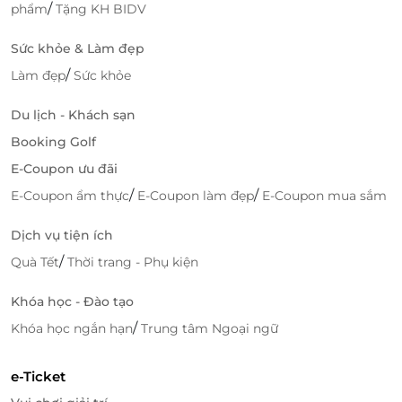
/
phẩm
Tặng KH BIDV
Lý Do Chọn Thẻ Quà Tặng Spicy Box
Qua LifeLink
Sức khỏe & Làm đẹp
Tiện Lợi, Nhanh Chóng
/
Làm đẹp
Sức khỏe
LifeLink giúp bạn mua thẻ quà tặng Spicy Box một
Du lịch - Khách sạn
cách nhanh chóng và tiện lợi mà không cần phải đi
Booking Golf
đâu xa. Với vài thao tác đơn giản, bạn có thể mua thẻ
quà tặng trực tuyến và sử dụng ngay.
E-Coupon ưu đãi
/
/
E-Coupon ẩm thực
E-Coupon làm đẹp
E-Coupon mua sắm
An Toàn Và Minh Bạch Trong Giao Dịch
Dịch vụ tiện ích
LifeLink cam kết bảo mật tuyệt đối thông tin cá
nhân và giao dịch của khách hàng. Mọi giao dịch đều
/
Quà Tết
Thời trang - Phụ kiện
được thực hiện minh bạch, an toàn, giúp bạn yên
tâm khi mua thẻ quà tặng Spicy Box.
Khóa học - Đào tạo
/
Khóa học ngắn hạn
Trung tâm Ngoại ngữ
Thanh Toán Linh Hoạt
LifeLink hỗ trợ nhiều phương thức thanh toán linh
e-Ticket
hoạt như thẻ tín dụng, ví điện tử và chuyển khoản