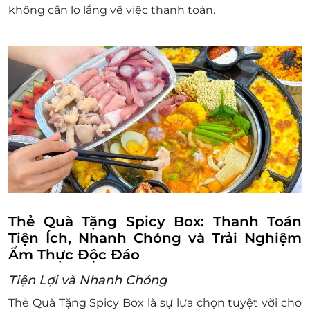
không cần lo lắng về việc thanh toán.
Hà Nội
B2-08, TTTM Hà Nội Centre số 175 Nguyễn Thái Học,
Phường Ô Chợ Dừa, Hà Nội
Quảng Trị
L3-05, TTTM Vincom Plaza Đồng Hới, đường Quách
Xuân Kỳ, Phường Đồng Hới, Quảng Trị
Quảng Ngãi
L4-05 Vincom Plaza, 26 Lê Thánh Tôn, Phường Nghĩa
Chánh, Quảng Ngãi
Cà Mau
L1-12 Sense City Cà Mau, 9 Trần Hưng Đạo, Phường 5,
Thẻ Quà Tặng Spicy Box: Thanh Toán
Cà Mau
Tiện Ích, Nhanh Chóng và Trải Nghiệm
Ẩm Thực Độc Đáo
Nghệ An
1S7+8 Go! Vinh Số 2 Quang Trung, Phường Quang
Tiện Lợi và Nhanh Chóng
Trung, Vinh, Nghệ An
Thẻ Quà Tặng Spicy Box là sự lựa chọn tuyệt vời cho