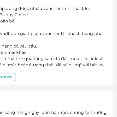
ể áp dụng được nhiều voucher trên hóa đơn.
Bunny Coffee.
oàn bộ.
ượt quá giá trị của voucher thì khách hàng phải
 hàng có yêu cầu.
ến mãi khác.
in mã thẻ quà tặng sau khi đặt mua. LifeLink sẽ
bị mất hoặc ở trạng thái "đã sử dụng" với bất kỳ
ới chất lượng của sản phẩm được cung cấp cũng
m thêm
h hàng và nhà cung cấp.
điều khoản và điều kiện sử dụng mà không thông
uộc sống hàng ngày luôn bận rộn, chúng ta thường