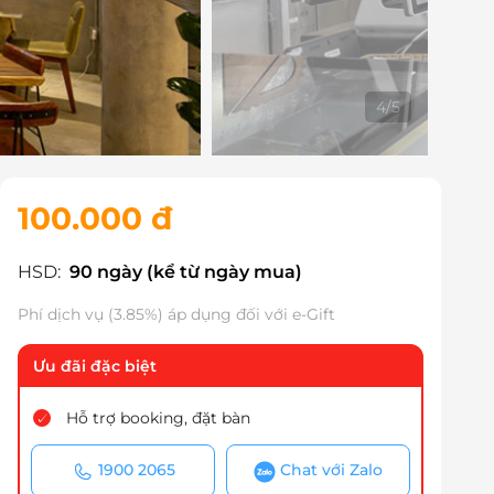
4
/
5
100.000 đ
HSD:
90 ngày (kể từ ngày mua)
Phí dịch vụ (3.85%) áp dụng đối với e-Gift
Ưu đãi đặc biệt
Hỗ trợ booking, đặt bàn
1900 2065
Chat với Zalo