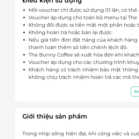
Điều kiện sử dụng
Mỗi voucher chỉ được sử dụng 01 lần, có th
Voucher áp dụng cho toàn bộ menu tại The 
Không đổi được ra tiền mặt một phần hoặc t
Không hoàn trả hoặc bán lại được.
Nếu giá tiền đơn đặt hàng của khách hàng v
thanh toán thêm số tiền chênh lệch đó.
The Bunny Coffee sẽ xuất hóa đơn khi khách
Voucher áp dụng cho các chương trình khuy
Khách hàng có trách nhiệm bảo mật thông t
không chịu trách nhiệm hoàn trả các mã thẻ 
lý do gì.
LifeLink sẽ không chịu trách nhiệm đối v
Xe
như đối với các tranh chấp về sau giữa khác
LifeLink có quyền sửa chữa hoặc thay đổi 
báo trước.
Giới thiệu sản phẩm
Trong nhịp sống hiện đại, khi công việc và c