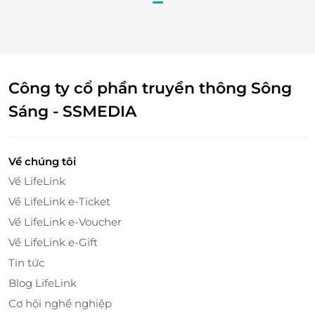
Mang lại bất ngờ và cảm xúc bằng Thẻ quà tặng
LifeLink
dành cho trải nghiệm tại The Coffee Inn -
Món quà mang hơi thở hiện đại, đầy phong cách. Đặt
mua ngay tại LifeLink.vn để chia sẻ hương vị cà phê
Công ty cổ phần truyền thông Sông
đậm chất Ý cùng người thân yêu!
Sáng - SSMEDIA
LifeLink
Về chúng tôi
Về LifeLink
Về LifeLink e-Ticket
Về LifeLink e-Voucher
Về LifeLink e-Gift
Tin tức
Blog LifeLink
Cơ hội nghề nghiệp