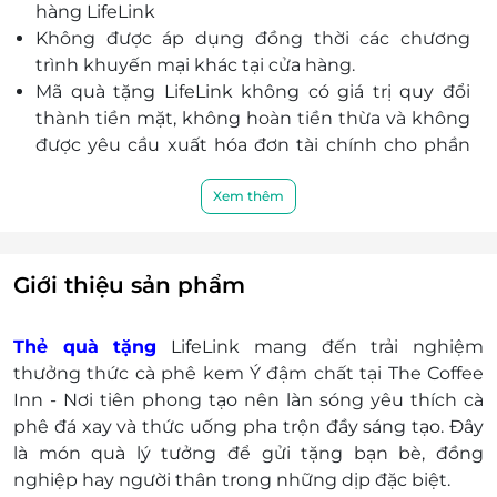
hàng LifeLink
Không được áp dụng đồng thời các chương
trình khuyến mại khác tại cửa hàng.
Mã quà tặng LifeLink không có giá trị quy đổi
thành tiền mặt, không hoàn tiền thừa và không
được yêu cầu xuất hóa đơn tài chính cho phần
giá trị quy đổi.
Khách hàng có trách nhiệm bảo mật thông tin
Xem thêm
mã thẻ quà tặng sau khi đặt mua. LifeLink sẽ
không chịu trách nhiệm hoàn trả các mã thẻ bị
mất hoặc ở trạng thái "Đã sử dụng" với bất kỳ lý
Giới thiệu sản phẩm
do gì.
LifeLink sẽ không chịu trách nhiệm đối với chất
Thẻ quà tặng
LifeLink mang đến trải nghiệm
lượng sản phẩm hoặc dịch vụ được cung cấp
thưởng thức cà phê kem Ý đậm chất tại The Coffee
cũng như đối với các tranh chấp về sau giữa
Inn - Nơi tiên phong tạo nên làn sóng yêu thích cà
khách hàng và nhà cung cấp.
phê đá xay và thức uống pha trộn đầy sáng tạo. Đây
LifeLink có quyền sửa chữa hoặc thay đổi điều
là món quà lý tưởng để gửi tặng bạn bè, đồng
khoản và điều kiện sử dụng mà không thông
nghiệp hay người thân trong những dịp đặc biệt.
báo trước.