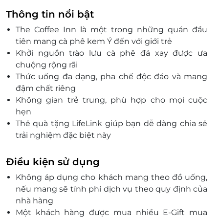
Thông tin nổi bật
The Coffee Inn là một trong những quán đầu
tiên mang cà phê kem Ý đến với giới trẻ
Khởi nguồn trào lưu cà phê đá xay được ưa
chuộng rộng rãi
Thức uống đa dạng, pha chế độc đáo và mang
đậm chất riêng
Không gian trẻ trung, phù hợp cho mọi cuộc
hẹn
Thẻ quà tặng LifeLink giúp bạn dễ dàng chia sẻ
trải nghiệm đặc biệt này
Món quà lý tưởng cho bạn bè, người thân, đồng
nghiệp
Điều kiện sử dụng
Đặt mua nhanh chóng, sử dụng tiện lợi qua
Không áp dụng cho khách mang theo đồ uống,
LifeLink.vn
nếu mang sẽ tính phí dịch vụ theo quy định của
nhà hàng
Một khách hàng được mua nhiều E-Gift mua