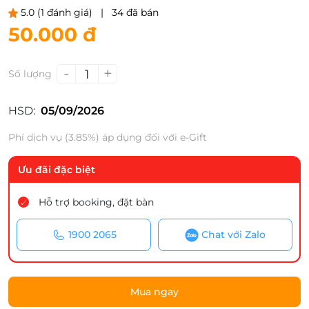
5.0
(1 đánh giá)
|
34 đã bán
50.000 đ
-
+
1
Số lượng
HSD:
05/09/2026
Phí dịch vụ (3.85%) áp dụng đối với e-Gift
Ưu đãi đặc biệt
Hỗ trợ booking, đặt bàn
1900 2065
Chat với Zalo
Mua ngay