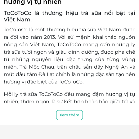
hương vị tự nhiên
kiot 54/56-HH4C Linh Đàm, Quận Hoàng Mai, Hà Nội
ToCoToCo là thương hiệu trà sữa nổi bật tại
208A , Lê Trọng Tấn, P. Định Công , Quận Thanh
Việt Nam.
Xuân, Hà Nội
ToCoToCo là một thương hiệu trà sữa Việt Nam được
69 Tây Mỗ, Quận Từ Liêm, Hà Nội
ra đời vào năm 2013. Với sứ mệnh khai thác nguồn
35 Phú Đô, P. Phú Đô, Quận Nam Từ Liêm, Hà Nội
nông sản Việt Nam, ToCoToCo mang đến những ly
TT1-10 Khu nhà ở xã hội IEC Thanh Trì, thôn Cổ Điển
trà sữa tươi ngon và giàu dinh dưỡng, được pha chế
A, xã Tứ Hiệp, HuyệnThanh Trì, Hà Nội
từ những nguyên liệu đặc trưng của từng vùng
ô 27 lô 5 Đền Lừ II, Phường Tương Mai, Hà Nội
miền. Trà Mộc Châu, trân châu sắn dây Nghệ An và
123 Chùa Quỳnh, Phường Quỳnh Lôi, Quận Hai Bà
mứt dâu tằm Đà Lạt chính là những đặc sản tạo nên
Trưng, Hà Nội
hương vị đặc biệt của ToCoToCo.
172 Bồ Đề, Phường Bồ Đề, Quận Long Biên, Hà Nội
Mỗi ly trà sữa ToCoToCo đều mang đậm hương vị tự
TT5- N7 Ô 10 Bắc Linh Đàm, P. Đại Kim, Quận Hoàng
Mai, Hà Nội
nhiên, thơm ngon, là sự kết hợp hoàn hảo giữa trà và
các topping phong phú, được chế biến từ nguyên
406 La Thành, Ô Chợ Dừa, Quận Đống Đa, Hà Nội
Xem thêm
liệu sạch và tươi mới. Điều này không chỉ giúp bạn
326 Chợ Bún, Thuận Tốn, Đa Tốn, Quận Gia Lâm, Hà
thưởng thức hương vị trà sữa đậm đà mà còn đảm
Nội
bảo an toàn sức khỏe cho mọi khách hàng.
Lô T333, tầng 3, TTTM Aeon Mall Long Biên, 27 Cổ