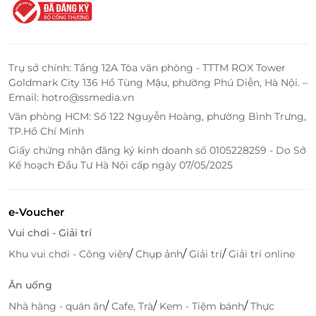
Nội
ToCoToCo và muốn dành tặng những khoảnh khắc
05 Thịnh Liệt Mới, P. Hoàng Mai , Quận Hai Bà Trưng
thư giãn tuyệt vời.
, Hà Nội
Số 180 Cầu Giấy, P. Quan Hoa, Quận Cầu Giấy, Hà
Đừng bỏ lỡ cơ hội nhận ngay thẻ quà tặng LifeLink
Trụ sở chính: Tầng 12A Tòa văn phòng - TTTM ROX Tower
Nội
để thưởng thức trà sữa ToCoToCo tại các cửa hàng
Goldmark City 136 Hồ Tùng Mậu, phường Phú Diễn, Hà Nội. –
102 Trần Phú, P. Mỗ Lao, Quận Hà Đông, Hà Nội
trên toàn quốc. Hãy nhanh tay đặt thẻ quà tặng
Email: hotro@ssmedia.vn
32 Trần Điền, P. Định Công, Quận Hoàng Mai, Hà Nội
LifeLink
và gửi tặng những người thân yêu để họ có
Văn phòng HCM: Số 122 Nguyễn Hoàng, phường Bình Trưng,
259A Bạch Mai, P. Bạch Mai , Quận Hai Bà Trưng, Hà
thể trải nghiệm những ly trà sữa tuyệt vời từ
TP.Hồ Chí Minh
Nội
ToCoToCo.
Giấy chứng nhận đăng ký kinh doanh số 0105228259 - Do Sở
93 Hoàng Công, P. Kiến Hưng, Quận Hà Đông, Hà
Kế hoạch Đầu Tư Hà Nội cấp ngày 07/05/2025
Nội
305 Đường Trung Văn, P. Trung Văn, Quận Nam Từ
Liêm, Hà Nội
LifeLink
e-Voucher
Số 639 Trương Định, Phường Giáp Bát, Quận Hoàng
Vui chơi - Giải trí
Mai, Hà Nội
/
/
/
Khu vui chơi - Công viên
Chụp ảnh
Giải trí
Giải trí online
Số 72 Nguyễn Trãi, P. Khương Đình, Quận Thanh
Xuân, Hà Nội
Ăn uống
SH13 Tòa K1 The Kpark Văn Phú, Quận Hà Đông, Hà
/
/
/
Nhà hàng - quán ăn
Cafe, Trà
Kem - Tiệm bánh
Thực
Nội