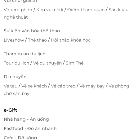
Vui chơi giải trí
154 Bùi Xương Trạch, P. KHương Đình, Quận Thanh
/
/
/
Vé xem phim
Khu vui chơi
Điểm tham quan
Sân khấu
Xuân, Hà Nội
nghệ thuật
58 Hương Viên, P. Đồng Nhân, Quận Hai Bà Trưng,
Hà Nội
Sự kiện văn hóa thể thao
32 Trần Điền, Định Công, Quận Hoàng Mai, Hà Nội
/
/
Liveshow
Thể thao
Hội thảo khóa học
A1 - Chung cư An Bình City, 232 Phạm Văn Đồng, P.
Cổ Nhuế, Quận Bắc Từ Liêm, Hà Nội
Tham quan du lịch
TTTM Vincom Phạm Ngọc Thạch, 2 Phạm Ngọc
/
/
Tour du lịch
Vé du thuyền
Sim Thẻ
Thạch, P. Trung Tự, Quận Đống Đa, Hà Nội
25 Lê Đại Hành, P. Lê Đại Hành, Quận Hai Bà Trưng,
Di chuyển
Hà Nội
/
/
/
/
Vé tàu
Vé xe khách
Vé cáp treo
Vé máy bay
Vé phòng
Hồ Chí Minh
chờ sân bay
248 Tân Hương, P. Tân Quý, Quận Tân Phú, Hồ Chí
Minh
e-Gift
1153 Tỉnh Lộ 10, P. Tân Tạo, Quận Bình Tân, Hồ Chí
Nhà hàng - Ăn uống
Minh
89A Lê Văn Thọ, Phường 8, Quận Gò Vấp, Hồ Chí
Fastfood - Đồ ăn nhanh
Minh
Cafe - Đồ uống