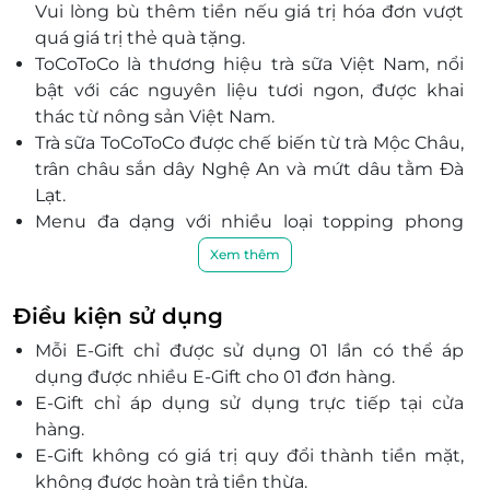
Vui lòng bù thêm tiền nếu giá trị hóa đơn vượt
459 Bạch Mai, P. Trương Định, Quận Hai Bà Trưng,
quá giá trị thẻ quà tặng.
Hà Nội
ToCoToCo là thương hiệu trà sữa Việt Nam, nổi
số 10 Nguyễn Khuyến, P. Văn Miếu, Quận Đống Đa,
bật với các nguyên liệu tươi ngon, được khai
Hà Nội
thác từ nông sản Việt Nam.
số 114 Cầu Gỗ, P. Hàng Bạc, Quận Hoàn Kiếm, Hà Nội
Trà sữa ToCoToCo được chế biến từ trà Mộc Châu,
41 Thái Thịnh, P. Ngã Tư Sở, Quận Đống Đa, Hà Nội
trân châu sắn dây Nghệ An và mứt dâu tằm Đà
Lô 267- Tầng 2 TTTM Aeon Mall Hà Đông, P. Dương
Lạt.
Nội, Quận Hà Đông, Hà Nội
Menu đa dạng với nhiều loại topping phong
269 Lĩnh Nam, P. Vĩnh Hưng, Quận Hoàng Mai, Hà
phú, phù hợp với nhiều sở thích khác nhau.
Xem thêm
Nội
ToCoToCo cam kết sử dụng nguyên liệu an toàn,
135 Thiên Hiền, Mỹ Đình, Quận Nam Từ Liêm, Hà Nội
tốt cho sức khỏe khách hàng.
Điều kiện sử dụng
123 Chùa Quỳnh, P. Quỳnh Lôi , Quận Hai Bà Trưng,
Với gần 1000 cửa hàng trải dài trên khắp cả nước,
Hà Nội
Mỗi E-Gift chỉ được sử dụng 01 lần có thể áp
ToCoToCo đem đến những trải nghiệm tuyệt vời
209 Hà Trì 4, Hà Cầu, Quận Hà Đông, Hà Nội
dụng được nhiều E-Gift cho 01 đơn hàng.
cho khách hàng yêu thích trà sữa thuần Việt.
số 355 Đại Mỗ, P. Đại Mỗ, Quận Hà Đông, Hà Nội
E-Gift chỉ áp dụng sử dụng trực tiếp tại cửa
Thương hiệu đã trở thành biểu tượng của trà sữa
hàng.
Việt với chất lượng sản phẩm vượt trội.
331 Kim Mã, P. Giảng Võ, Quận Ba Đình, Hà Nội
E-Gift không có giá trị quy đổi thành tiền mặt,
Thẻ quà tặng LifeLink giúp bạn dễ dàng thưởng
348 Thụy Khuê, P. Bưởi, Quận Tây Hồ, Hà Nội
không được hoàn trả tiền thừa.
thức những ly trà sữa tuyệt vời từ ToCoToCo.