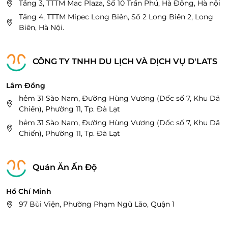
Tầng 3, TTTM Mac Plaza, Số 10 Trần Phú, Hà Đông, Hà nội
Bao Tân Thắng, P.Sơn Kỳ, Q.Tân Phú
Tầng 4, TTTM Mipec Long Biên, Số 2 Long Biên 2, Long
93-95 Nguyễn Thị Thập, khu dân cư Him Lam,
Biên, Hà Nội.
phường Tân Hưng, Quận 7
Lầu 3, Trung tâm thương mại PARC MALL 547 – 549
Tạ Quang Bửu, P4, Q8, TP. HCM
CÔNG TY TNHH DU LỊCH VÀ DỊCH VỤ D'LATS
Tầng 4, 101 Tôn Dật Tiên, Tân Phú, Quận 7, Hồ Chí
Minh
Lâm Đồng
hẻm 31 Sào Nam, Đường Hùng Vương (Dốc số 7, Khu Dã
Hà Nội
Chiến), Phường 11, Tp. Đà Lạt
Tầng 3, Lotte Mall Tây Hồ - 272 Võ Chí Công, Quận
hẻm 31 Sào Nam, Đường Hùng Vương (Dốc số 7, Khu Dã
Tây Hồ, Hà Nội
Chiến), Phường 11, Tp. Đà Lạt
Tầng 3, TTTM AEON Hà Đông, KDT Dương Nội, Quận
Hà Đông, Tp. Hà Nội
Tầng 3, AEON MALL Long Biên, Số 27, Cổ Linh, Quận
Quán Ăn Ấn Độ
Long Biên, Hà Nội
Hồ Chí Minh
Hải Phòng
97 Bùi Viện, Phường Phạm Ngũ Lão, Quận 1
Tầng 3, TTTM Aeon Hải Phòng Lê Chân, Số 10 đường
Võ Nguyên Giáp, phường Kênh Dương, quận Lê