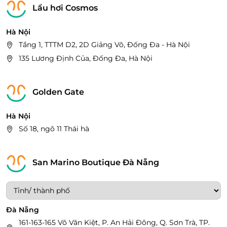
243/42 Đ. Tô Hiến Thành, Phường 13, Quận 10, Thành
Lẩu hơi Cosmos
phố Hồ Chí Minh
116A Lý Phục Man, Phường Bình Thuận
Hà Nội
Tầng 1, TTTM D2, 2D Giảng Võ, Đống Đa - Hà Nội
Đồng Nai
135 Lương Định Của, Đống Đa, Hà Nội
F256 Đ. Võ Thị Sáu, Thống Nhất, Thành phố Biên
Hòa, Đồng Nai
Bà Rịa Vũng Tàu
Golden Gate
116 Nam Kỳ Khởi Nghĩa, Phường Thắng Tam, Thành
phố Vũng Tầu, Bà Rịa - Vũng Tàu
Hà Nội
Số 18, ngõ 11 Thái hà
Bình Dương
120 Đường Hoàng Văn Thụ, Chánh Nghĩa, Thủ Dầu
Một, Bình Dương.
San Marino Boutique Đà Nẵng
Bình Thuận
B7 Võ Văn Kiệt, Phú Thuỷ, Thành phố Phan Thiết,
Bình Thuận
Đà Nẵng
161-163-165 Võ Văn Kiệt, P. An Hải Đông, Q. Sơn Trà, TP.