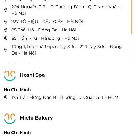
204 Nguyễn Trãi - P. Thượng Đình - Q. Thanh Xuân -
Hà Nội
227 TÔ HIỆU - CẦU GIẤY - HÀ NỘI
85 Thái Hà - Đống Đa - Hà Nội
85 Trần Phú - Hà Đông - Hà Nội
Tầng 1, tòa nhà Mipec Tây Sơn - 229 Tây Sơn - Đống
Đa - Hà Nội
Hồ Chí Minh
71 Nguyễn Oanh, Gò Vấp, HCM
Hoshi Spa
171 Nam kỳ khởi nghĩa – Q.3 – HCM.
800 Nguyễn Kiệm - Q.Gò Vấp - Hồ Chí Minh.
Hồ Chí Minh
175 Trần Hưng Đạo B, Phường 10, Quận 5, TP HCM
230 Nguyễn Tri Phương, P.4, Q.10, Hồ Chí Minh
Michi Bakery
Hồ Chí Minh