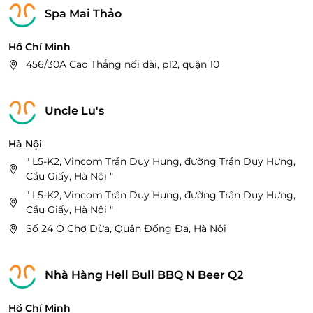
Chân, TP.Hải Phòng
Spa Mai Thảo
Huế
Lầu 3, 08 Võ Nguyên Giáp, An Đông, Thành phố Huế,
Hồ Chí Minh
Tỉnh Thừa Thiên Huế
456/30A Cao Thắng nối dài, p12, quận 10
Đắk Lắk
Lầu 1, CoopMart Buôn Ma Thuột, 71 Nguyễn Tất
Uncle Lu's
Thành, Tân An, Thành phố Buôn Ma Thuột
Hà Nội
" L5-K2, Vincom Trần Duy Hưng, đường Trần Duy Hưng,
Cầu Giấy, Hà Nội "
" L5-K2, Vincom Trần Duy Hưng, đường Trần Duy Hưng,
Cầu Giấy, Hà Nội "
Số 24 Ô Chợ Dừa, Quận Đống Đa, Hà Nội
Nhà Hàng Hell Bull BBQ N Beer Q2
Hồ Chí Minh