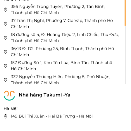
Số 104 Thanh Nhàn, phường Thanh Nhàn, Hai Bà
356 Nguyễn Trọng Tuyển, Phường 2, Tân Bình,
Trưng, Hà Nôi
Thành phố Hồ Chí Minh
Số 83 tổ 4 Thị trấn Đông Anh,Đông Anh, Hà Nội
37 Trần Thị Nghỉ, Phường 7, Gò Vấp, Thành phố Hồ
Chí Minh
Hải Phòng
18 đường số 4, Đ. Hoàng Diệu 2, Linh Chiểu, Thủ Đức,
Số 182, đường 5/1, Quán Toàn, Hồng Bàng, Hải
Thành phố Hồ Chí Minh
Phòng
36/13 Đ. D2, Phường 25, Bình Thạnh, Thành phố Hồ
Chí Minh
Nam Định
48 hàng cấp, phường Nguyễn Du, tp. Nam Định, tỉnh
157 Đường Số 1, Khu Tên Lửa, Bình Tân, Thành phố
Nam Định
Hồ Chí Minh
332 Nguyễn Thượng Hiền, Phường 5, Phú Nhuận,
Đà Nẵng
Thành phố Hồ Chí Minh
212 Nguyễn Hoàng,tp Đà Nẵng
639B Đ. Âu Cơ, Phú Trung, Tân Phú, Thành phố Hồ
Nhà hàng Takumi -Ya
Chí Minh
Quảng Nam
59H Đ. Nguyễn Ảnh Thủ, Hiệp Thành, Quận 12, Thành
175 Hùng Vương, TP Tam Kỳ Quảng Nam
Hà Nội
phố Hồ Chí Minh
149 Bùi Thị Xuân - Hai Bà Trưng - Hà Nội
40 Hồ Thị Tư, Hiệp Phú, Quận 9, Thành phố Hồ Chí
Minh