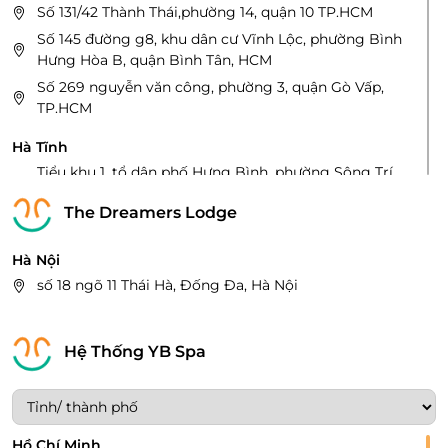
Số 131/42 Thành Thái,phường 14, quận 10 TP.HCM
Số 145 đường g8, khu dân cư Vĩnh Lộc, phường Bình
Hưng Hòa B, quận Bình Tân, HCM
Số 269 nguyễn văn công, phường 3, quận Gò Vấp,
TP.HCM
Hà Tĩnh
Tiểu khu 1, tổ dân phố Hưng Bình, phường Sông Trí,
thị xã kỳ Anh, Tỉnh Hà Tĩnh
The Dreamers Lodge
Số 276A, đường Hải Thượng Lãn Ông, phường Tân
Giang, TP. Hà Tĩnh
Hà Nội
Bắc Ninh
số 18 ngõ 11 Thái Hà, Đống Đa, Hà Nội
142 đường Lý Đạo Thành, Phường Ninh Xá, Thành
Phố Bắc Ninh, Tỉnh Bắc Ninh
Hệ Thống YB Spa
Hà Nội
Số 42, Ngõ 165/30, Thái Hà, Đống Đa, TP.Hà Nội
248 Thụy Khuê, Phường Thụy Khuê, Quận Tây Hồ, Hà
Nội
Hồ Chí Minh