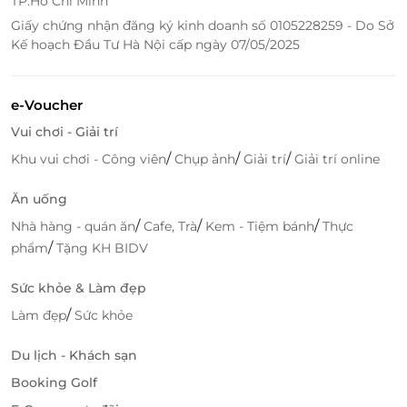
TP.Hồ Chí Minh
Giấy chứng nhận đăng ký kinh doanh số 0105228259 - Do Sở
Kế hoạch Đầu Tư Hà Nội cấp ngày 07/05/2025
e-Voucher
Vui chơi - Giải trí
/
/
/
Khu vui chơi - Công viên
Chụp ảnh
Giải trí
Giải trí online
Ăn uống
/
/
/
Nhà hàng - quán ăn
Cafe, Trà
Kem - Tiệm bánh
Thực
/
phẩm
Tặng KH BIDV
Sức khỏe & Làm đẹp
/
Làm đẹp
Sức khỏe
Du lịch - Khách sạn
Booking Golf