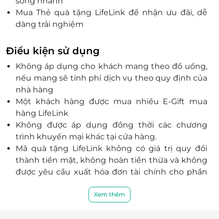
sống nhanh
Mua Thẻ quà tặng LifeLink để nhận ưu đãi, dễ
dàng trải nghiệm
Lý tưởng cho người bận rộn, muốn ăn ngon mà
không bị gián đoạn
Điều kiện sử dụng
Không áp dụng cho khách mang theo đồ uống,
nếu mang sẽ tính phí dịch vụ theo quy định của
nhà hàng
Một khách hàng được mua nhiều E-Gift mua
hàng LifeLink
Không được áp dụng đồng thời các chương
trình khuyến mại khác tại cửa hàng.
Mã quà tặng LifeLink không có giá trị quy đổi
thành tiền mặt, không hoàn tiền thừa và không
được yêu cầu xuất hóa đơn tài chính cho phần
giá trị quy đổi.
Khách hàng có trách nhiệm bảo mật thông tin
Xem thêm
mã thẻ quà tặng sau khi đặt mua. LifeLink sẽ
không chịu trách nhiệm hoàn trả các mã thẻ bị