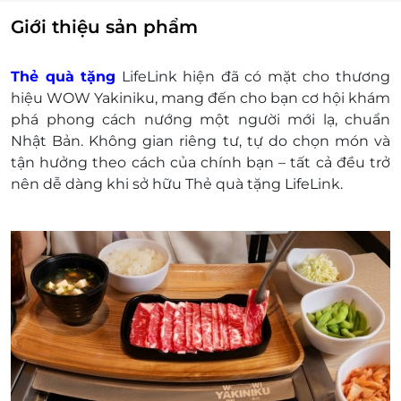
mất hoặc ở trạng thái "Đã sử dụng" với bất kỳ lý
Giới thiệu sản phẩm
do gì.
LifeLink sẽ không chịu trách nhiệm đối với chất
Thẻ quà tặng
LifeLink hiện đã có mặt cho thương
lượng sản phẩm hoặc dịch vụ được cung cấp
hiệu WOW Yakiniku, mang đến cho bạn cơ hội khám
cũng như đối với các tranh chấp về sau giữa
phá phong cách nướng một người mới lạ, chuẩn
khách hàng và nhà cung cấp.
Nhật Bản. Không gian riêng tư, tự do chọn món và
LifeLink có quyền sửa chữa hoặc thay đổi điều
tận hưởng theo cách của chính bạn – tất cả đều trở
khoản và điều kiện sử dụng mà không thông
nên dễ dàng khi sở hữu Thẻ quà tặng LifeLink.
báo trước.