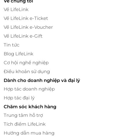
Về chúng tôi
Về LifeLink
Một món quà thiết thực, đậm chất hiện đại
Về LifeLink e-Ticket
Dành tặng Thẻ quà tặng LifeLink cho bạn bè, người
Về LifeLink e-Voucher
thân hoặc đồng nghiệp là cách thể hiện sự tinh tế và
Về LifeLink e-Gift
quan tâm. Đây không chỉ là món quà mà còn là lời
mời trải nghiệm sự độc đáo và khác biệt trong ẩm
Tin tức
thực hiện đại.
Blog LifeLink
Cơ hội nghề nghiệp
Nhanh tay đặt mua Thẻ quà tặng
LifeLink
để tận
hưởng không gian nướng Nhật Bản đầy tinh tế tại
Điều khoản sử dụng
WOW Yakiniku. Đừng bỏ lỡ cơ hội khám phá hành
Dành cho doanh nghiệp và đại lý
trình ẩm thực mang tính cá nhân hóa, linh hoạt.
Hợp tác doanh nghiệp
Hợp tác đại lý
Chăm sóc khách hàng
LifeLink
Trung tâm hỗ trợ
Tích điểm LifeLink
Hướng dẫn mua hàng