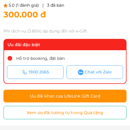
5.0
(1 đánh giá)
|
3 đã bán
300.000 đ
Phí dịch vụ (3.85%) áp dụng đối với e-Gift
Ưu đãi đặc biệt
Hỗ trợ booking, đặt bàn
1900 2065
Chat với Zalo
Ưu đãi khác của LifeLink Gift Card
Xem ưu đãi tương tự trong Quà tặng