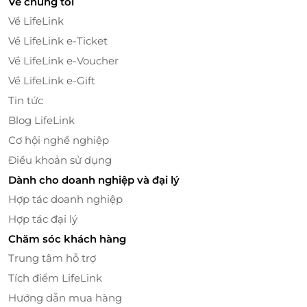
Về chúng tôi
tặng LifeLink chính là lựa chọn hoàn hảo. Gửi tặng
Về LifeLink
trải nghiệm cá nhân hóa tại WOW Yakiniku đến
người thân, bạn bè - món quà của sự riêng tư và cảm
Về LifeLink e-Ticket
giác được “là chính mình” trong từng bữa ăn.
Về LifeLink e-Voucher
Về LifeLink e-Gift
WOW Yakiniku đang chờ bạn khám phá - với Thẻ
quà tặng LifeLink, bạn sẽ có trải nghiệm ăn uống linh
Tin tức
hoạt, phong cách và đầy cá tính. Truy cập ngay
Blog LifeLink
LifeLink
để đặt mua, nhận ưu đãi và tận hưởng món
Cơ hội nghề nghiệp
nướng cá nhân chuẩn Nhật Bản.
Điều khoản sử dụng
Dành cho doanh nghiệp và đại lý
Hợp tác doanh nghiệp
LifeLink
Hợp tác đại lý
Chăm sóc khách hàng
Trung tâm hỗ trợ
Tích điểm LifeLink
Hướng dẫn mua hàng