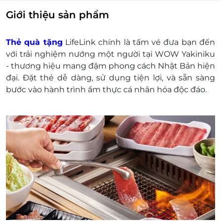
mất hoặc ở trạng thái "Đã sử dụng" với bất kỳ lý
Giới thiệu sản phẩm
do gì.
LifeLink sẽ không chịu trách nhiệm đối với chất
Thẻ quà tặng
LifeLink chính là tấm vé đưa bạn đến
lượng sản phẩm hoặc dịch vụ được cung cấp
với trải nghiệm nướng một người tại WOW Yakiniku
cũng như đối với các tranh chấp về sau giữa
- thương hiệu mang đậm phong cách Nhật Bản hiện
khách hàng và nhà cung cấp.
đại. Đặt thẻ dễ dàng, sử dụng tiện lợi, và sẵn sàng
LifeLink có quyền sửa chữa hoặc thay đổi điều
bước vào hành trình ẩm thực cá nhân hóa độc đáo.
khoản và điều kiện sử dụng mà không thông
báo trước.