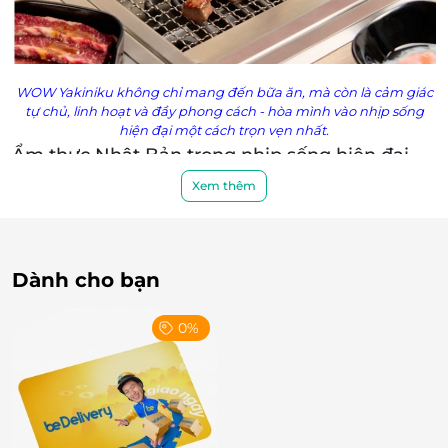
WOW Yakiniku không chỉ mang đến bữa ăn, mà còn là cảm giác
tự chủ, linh hoạt và đầy phong cách - hòa mình vào nhịp sống
hiện đại một cách trọn vẹn nhất.
Ẩm thực Nhật Bản trong nhịp sống hiện đại
Lấy cảm hứng từ nhịp sống nhanh, WOW Yakiniku
Xem thêm
tạo nên một trải nghiệm ẩm thực giúp thực khách
“hòa mình” vào văn hóa Nhật hiện đại. Không gian cá
nhân hóa, phong cách phục vụ tinh tế, đây chính là
Dành cho bạn
điểm đến cho những ai muốn vừa thư giãn, vừa ăn
ngon.
0%