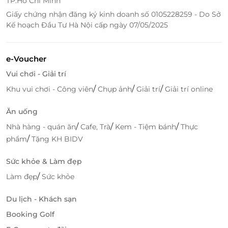
TP.Hồ Chí Minh
Giấy chứng nhận đăng ký kinh doanh số 0105228259 - Do Sở
Kế hoạch Đầu Tư Hà Nội cấp ngày 07/05/2025
e-Voucher
Vui chơi - Giải trí
/
/
/
Khu vui chơi - Công viên
Chụp ảnh
Giải trí
Giải trí online
Ăn uống
/
/
/
Nhà hàng - quán ăn
Cafe, Trà
Kem - Tiệm bánh
Thực
/
phẩm
Tặng KH BIDV
Sức khỏe & Làm đẹp
/
Làm đẹp
Sức khỏe
Du lịch - Khách sạn
Booking Golf