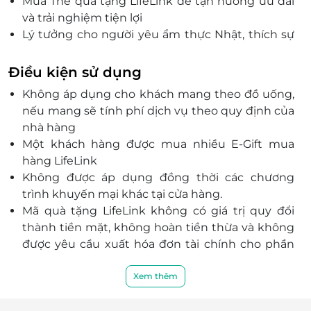
Mua Thẻ quà tặng LifeLink để tận hưởng ưu đãi
và trải nghiệm tiện lợi
Lý tưởng cho người yêu ẩm thực Nhật, thích sự
riêng tư
Điều kiện sử dụng
Không áp dụng cho khách mang theo đồ uống,
nếu mang sẽ tính phí dịch vụ theo quy định của
nhà hàng
Một khách hàng được mua nhiều E-Gift mua
hàng LifeLink
Không được áp dụng đồng thời các chương
trình khuyến mại khác tại cửa hàng.
Mã quà tặng LifeLink không có giá trị quy đổi
thành tiền mặt, không hoàn tiền thừa và không
được yêu cầu xuất hóa đơn tài chính cho phần
giá trị quy đổi.
Khách hàng có trách nhiệm bảo mật thông tin
Xem thêm
mã thẻ quà tặng sau khi đặt mua. LifeLink sẽ
không chịu trách nhiệm hoàn trả các mã thẻ bị