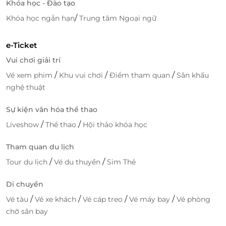
Khóa học - Đào tạo
/
Khóa học ngắn hạn
Trung tâm Ngoại ngữ
e-Ticket
Vui chơi giải trí
/
/
/
Vé xem phim
Khu vui chơi
Điểm tham quan
Sân khấu
nghệ thuật
Sự kiện văn hóa thể thao
/
/
Liveshow
Thể thao
Hội thảo khóa học
Tham quan du lịch
/
/
Tour du lịch
Vé du thuyền
Sim Thẻ
Di chuyển
/
/
/
/
Vé tàu
Vé xe khách
Vé cáp treo
Vé máy bay
Vé phòng
chờ sân bay