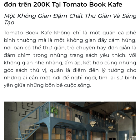
Không xuất hóa đơn GTGT cho phần mệnh
đơn trên 200K Tại Tomato Book Kafe
giá ghi trong ưu đãi.
Một Không Gian Đậm Chất Thư Giãn Và Sáng
Tạo
Tomato Book Kafe không chỉ là một quán cà phê
bình thường mà là một không gian đầy cảm hứng,
nơi bạn có thể thư giãn, trò chuyện hay đơn giản là
đắm chìm trong những trang sách yêu thích. Với
không gian nhẹ nhàng, ấm áp, kết hợp cùng những
góc sách thú vị, quán là điểm đến lý tưởng cho
những ai cần một nơi để nghỉ ngơi, tìm lại sự bình
yên giữa những bộn bề cuộc sống.