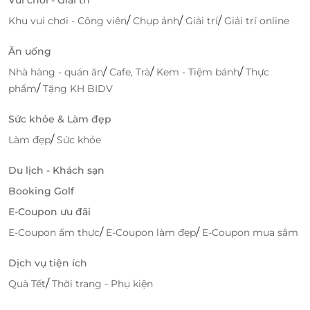
Bạn có thể dễ dàng truy cập vào website hoặc ứng
/
/
/
Khu vui chơi - Công viên
Chụp ảnh
Giải trí
Giải trí online
dụng LifeLink để tìm kiếm và mua các voucher giảm
Ăn uống
giá cho Tomato Book Kafe chỉ trong vài bước đơn
giản. Với tính năng thanh toán nhanh chóng, bạn sẽ
/
/
/
Nhà hàng - quán ăn
Cafe, Trà
Kem - Tiệm bánh
Thực
tiết kiệm được thời gian và dễ dàng sử dụng
/
phẩm
Tặng KH BIDV
voucher ngay khi cần.
Sức khỏe & Làm đẹp
Đội ngũ hỗ trợ của LifeLink luôn sẵn sàng giúp đỡ
/
Làm đẹp
Sức khỏe
bạn trong quá trình tìm kiếm deal, mua voucher và
giải đáp mọi thắc mắc liên quan đến các ưu đãi.
Du lịch - Khách sạn
Booking Golf
Hãy truy cập
LifeLink
ngay hôm nay và săn ngay các
deal hấp dẫn để trải nghiệm không gian tuyệt vời tại
E-Coupon ưu đãi
Tomato Book Kafe với mức giá ưu đãi nhất!
/
/
E-Coupon ẩm thực
E-Coupon làm đẹp
E-Coupon mua sắm
Dịch vụ tiện ích
/
Quà Tết
Thời trang - Phụ kiện
LifeLink