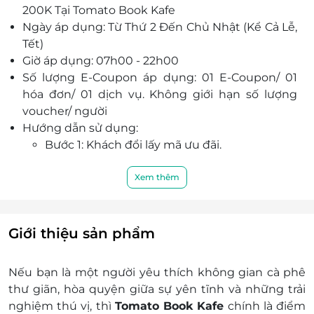
200K Tại Tomato Book Kafe
vời.
Ngày áp dụng: Từ Thứ 2 Đến Chủ Nhật (Kể Cả Lễ,
Tết)
Giờ áp dụng: 07h00 - 22h00
Số lượng E-Coupon áp dụng: 01 E-Coupon/ 01
hóa đơn/ 01 dịch vụ. Không giới hạn số lượng
voucher/ người
Hướng dẫn sử dụng:
Bước 1: Khách đổi lấy mã ưu đãi.
Bước 2: Vui lòng xuất trình đường link nhận
quà có chứa mã eVoucher (dạng chữ số/
Xem thêm
hoặc mã QR code) cho nhân viên kiểm tra để
được áp dụng.
Bước 3: Nhân viên tại điểm xác thực mã và
Giới thiệu sản phẩm
áp dụng mã ưu đãi cho khách hàng.
Địa điểm áp dụng: Shop 30 Chung Cư SaiGon
Nếu bạn là một người yêu thích không gian cà phê
South, Nguyễn Hữu Thọ, X. Phước Kiển, Huyện
thư giãn, hòa quyện giữa sự yên tĩnh và những trải
Nhà Bè, TP. HCM
nghiệm thú vị, thì
Tomato Book Kafe
chính là điểm
Trong trường hợp quán không còn chỗ trống,