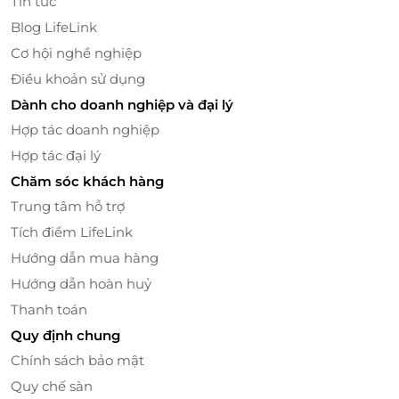
Tin tức
Đơn Trên 200K
Blog LifeLink
LifeLink đang áp dụng chương trình "E-Coupon ưu
Cơ hội nghề nghiệp
đãi free 1 tượng tô với hoá đơn trên 200K Tại Tomato
Book Kafe". Đây là một món quà đặc biệt dành cho
Điều khoản sử dụng
những ai yêu thích sự sáng tạo và muốn lưu giữ kỷ
Dành cho doanh nghiệp và đại lý
niệm đáng nhớ trong mỗi lần đến quán.
Hợp tác doanh nghiệp
Hợp tác đại lý
Chăm sóc khách hàng
Trung tâm hỗ trợ
Tích điểm LifeLink
Hướng dẫn mua hàng
Hướng dẫn hoàn huỷ
Thanh toán
Quy định chung
Chính sách bảo mật
Tượng tô là một món quà nhỏ nhưng vô cùng ý
Quy chế sàn