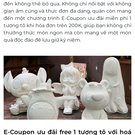
đến không thể bỏ qua. Không chỉ nổi bật với không
Tomato Book Kafe xin cáo lỗi và hẹn phục vụ
gian ấm cúng và thực đơn đa dạng, quán còn mang
khách hàng vào thời điểm khác.
đến một chương trình E-Coupon ưu đãi miễn phí 1
Hotline đặt chỗ trước (nếu có): 088 605 8181 -
tượng tô khi hóa đơn trên 200K, giúp bạn không chỉ
0899 453 838
thưởng thức món ngon mà còn mang về một món
Điều kiện:
quà độc đáo để lưu giữ kỷ niệm.
Áp dụng cho dùng tại chỗ hoặc mua mang
về
Chỉ áp dụng 1 voucher/hóa đơn cho sản
phẩm nguyên giá (bao gồm sản phẩm mới)
Vui lòng đưa mã ưu đãi cho nhân viên trước
khi gọi món
Khách hàng vui lòng bù thêm phần chênh
lệch phát sinh (nếu có) & thanh toán trực
tiếp tại điểm
Không áp dụng chung với các chương trình
khuyến mại và giảm giá khác tại cửa hàng
Không có giá trị quy đổi thành tiền mặt,
không hoàn lại tiền thừa
E-Coupon ưu đãi free 1 tượng tô với hoá