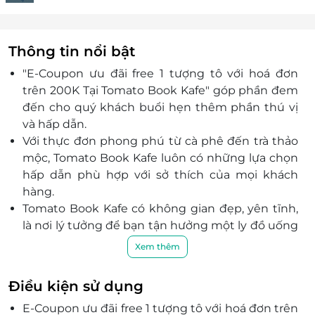
Thông tin nổi bật
"E-Coupon ưu đãi free 1 tượng tô với hoá đơn
trên 200K Tại Tomato Book Kafe" góp phần đem
đến cho quý khách buổi hẹn thêm phần thú vị
và hấp dẫn.
Với thực đơn phong phú từ cà phê đến trà thảo
mộc, Tomato Book Kafe luôn có những lựa chọn
hấp dẫn phù hợp với sở thích của mọi khách
hàng.
Tomato Book Kafe có không gian đẹp, yên tĩnh,
là nơi lý tưởng để bạn tận hưởng một ly đồ uống
ngon lành trong khi thả mình vào không gian
Xem thêm
của những cuốn sách thú vị.
Đội ngũ nhân viên tại quán luôn chu đáo và
Điều kiện sử dụng
nhiệt tình, sẵn sàng phục vụ khách hàng một
E-Coupon ưu đãi free 1 tượng tô với hoá đơn trên
cách tốt nhất để bạn có một trải nghiệm tuyệt