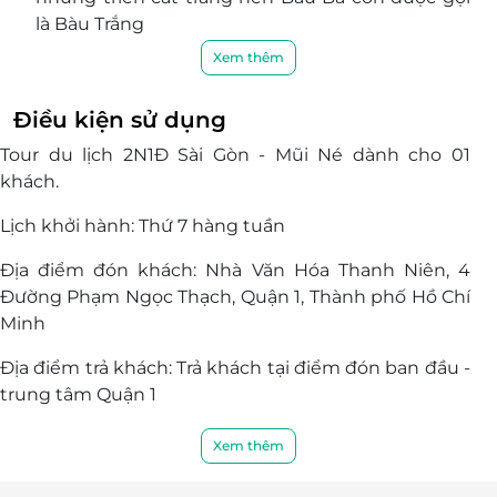
là Bàu Trắng
Check-in tại Làng Mông Cổ Mianfarm tận hưởng
Xem thêm
không gian yên bình, thoáng mát.
Nghỉ dưỡng tại các resort đẳng cấp, kèm theo
Điều kiện sử dụng
bữa sáng buffet và các bữa ăn khác trong
Tour du lịch 2N1Đ Sài Gòn - Mũi Né dành cho 01
chương trình.
khách.
Chuyến đi được tổ chức với dịch vụ xe du lịch
cao cấp, hướng dẫn viên tận tình, khách sạn
Lịch khởi hành: Thứ 7 hàng tuần
thoải mái, đảm bảo mang đến cho du khách trải
nghiệm tuyệt vời.
Địa điểm đón khách: Nhà Văn Hóa Thanh Niên, 4
Đường Phạm Ngọc Thạch, Quận 1, Thành phố Hồ Chí
Minh
Địa điểm trả khách: Trả khách tại điểm đón ban đầu -
trung tâm Quận 1
Dịch vụ bao gồm:
Xem thêm
Xe du lịch đời mới 16 - 29 - 45 chỗ (Tùy theo số