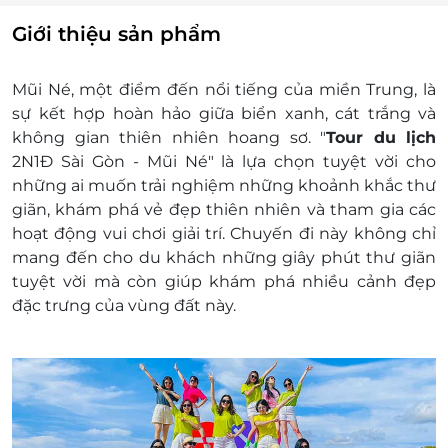
lượng khách mỗi tour)
Giới thiệu sản phẩm
Lưu trú: Resort 3 Sao: Madam Cuc; Peace Resort;
… hoặc tương đương (Tiêu chuẩn 2 - 3 - 4
khách/phòng)
Mũi Né, một điểm đến nổi tiếng của miền Trung, là
Ăn sáng: 01 Bữa sáng Buffet tại Resort
sự kết hợp hoàn hảo giữa biển xanh, cát trắng và
Ăn chính: 03 bữa 03 Bữa ăn chính, thực đơn
không gian thiên nhiên hoang sơ. "
Tour du lịch
phong phú thay đổi liên tục
2N1Đ Sài Gòn - Mũi Né" là lựa chọn tuyệt vời cho
Vé tham quan trong chương trình
những ai muốn trải nghiệm những khoảnh khắc thư
Các điểm tham quan không thay đổi hay cắt
giãn, khám phá vẻ đẹp thiên nhiên và tham gia các
giảm (Khi chưa có sự đồng ý của quý khách),
hoạt động vui chơi giải trí. Chuyến đi này không chỉ
nhưng vì một số lý do có thể thay đổi thứ tự và
mang đến cho du khách những giây phút thư giãn
thời gian tham quan cho phù hợp)
tuyệt vời mà còn giúp khám phá nhiều cảnh đẹp
Tặng nón du lịch, nước suối
đặc trưng của vùng đất này.
Bảo hiểm du lịch
Dịch vụ không bao gồm:
Thuế VAT: Nếu khách có nhu cầu xuất hóa đơn,
vui lòng liên hệ với LifeLink để được hỗ trợ