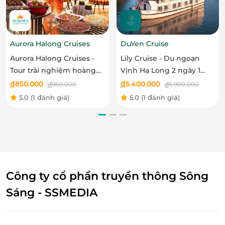
Nghỉ đêm tại Mũi Né.
Điều kiện khác:
Áp dụng 01 E-Voucher/E-Coupon cho 01 khách
Aurora Halong Cruises
DuYen Cruise
Một khách hàng được mua nhiều E-Voucher/E-
Coupon
Aurora Halong Cruises -
Lily Cruise - Du ngoạn
E-Voucher/E-Coupon không có giá trị quy đổi
Tour trải nghiệm hoàng
Vịnh Hạ Long 2 ngày 1
thành tiền mặt, không trả lại tiền thừa
hôn trên vịnh Hạ Long
đêm
đ
850.000
đ
5.400.000
đ
950.000
đ
5.900.000
Không áp dụng đồng thời với chương trình
5.0
(1 đánh giá)
5.0
(1 đánh giá)
khuyến mại khác.
Công ty cổ phần truyền thông Sông
Sáng - SSMEDIA