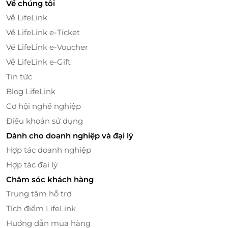
Về chúng tôi
Về LifeLink
Về LifeLink e-Ticket
Về LifeLink e-Voucher
Về LifeLink e-Gift
Tin tức
Blog LifeLink
Cơ hội nghề nghiệp
Điều khoản sử dụng
Dành cho doanh nghiệp và đại lý
Hợp tác doanh nghiệp
Ngày 02: Bàu Trắng - Mian Farm - Thành Phố
Hợp tác đại lý
Hồ Chí Minh (Ăn Sáng, Trưa)
Chăm sóc khách hàng
06h30: Quý khách dùng Buffet sáng tại Resort.
Trung tâm hỗ trợ
Tích điểm LifeLink
08h00: Xe đưa quý khách tham quan Khu du lịch
Bàu Trắng - Nằm giữa những triền cát trắng nên Bàu
Hướng dẫn mua hàng