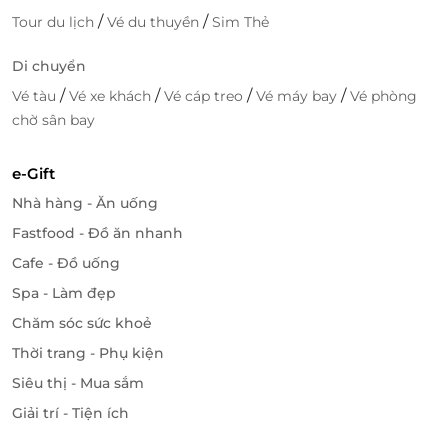
/
/
Tour du lịch
Vé du thuyền
Sim Thẻ
Di chuyển
/
/
/
/
Vé tàu
Vé xe khách
Vé cáp treo
Vé máy bay
Vé phòng
chờ sân bay
LifeLink - Săn Deal Du Lịch Giá Ưu Đãi,
e-Gift
Chất Lượng
Nhà hàng - Ăn uống
Ưu Đãi Đặc Biệt
Fastfood - Đồ ăn nhanh
LifeLink mang đến những chương trình khuyến mãi
Cafe - Đồ uống
du lịch vô cùng hấp dẫn, giúp bạn tiết kiệm chi phí
Spa - Làm đẹp
đáng kể mà vẫn có những chuyến đi chất lượng. Các
Chăm sóc sức khoẻ
gói tour, khách sạn, vé máy bay được LifeLink đàm
phán với các đối tác uy tín, đảm bảo lợi ích tối đa cho
Thời trang - Phụ kiện
người tiêu dùng trong đó có Du Lịch Việt Promotion.
Siêu thị - Mua sắm
Giải trí - Tiện ích
Dễ Dàng Tìm Kiếm và Đặt Lịch