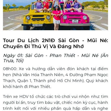
Ăn uống ngoài chương trình, các chi phí vui chơi
giải trí cá nhân
Xe Jeep hoặc moto địa hình tại Bàu Trắng
Tiền tip cho tài xế và HDV (nếu có)
Các khoản phụ thu
Chính sách trẻ em:
Tour Du Lịch 2N1Đ Sài Gòn - Mũi Né:
Trẻ từ 10 tuổi trở lên mua 01 vé
Chuyến Đi Thú Vị Và Đáng Nhớ
Trẻ từ 04 đến 09 tuổi được mua 75% giá vé
Ngày 01: Sài Gòn - Phan Thiết - Mũi Né (Ăn
Lưu ý: Bé 75% giá vé ngủ chung với gia đình
Trưa, Tối)
Trẻ dưới 04 tuổi: Không tính vé, gia đình tự lo.
Hai người lớn được đính kèm 01 em, trẻ em thứ
08h00: Xe và hướng dẫn viên đón khách tại điểm
02 trở lên phải mua 75% vé
hẹn (Nhà Văn Hóa Thanh Niên, 4 Đường Phạm Ngọc
Thạch, Quận 1, Thành phố Hồ Chí Minh). Quý khách
Lưu ý:
khởi hành đi Phan Thiết.
Giá Tour trên dành cho 1 khách
Trên xe HDV tổ chức các trò chơi vui nhộn như: tìm
Chỉ nhận Tour từ 2 khách trở lên
người bí ẩn, truy tìm báu vật, chiếc nón kỳ cục, hành
trình kết nối với nhiều phần quà hấp dẫn và nghe
Thông tin đặt tour: