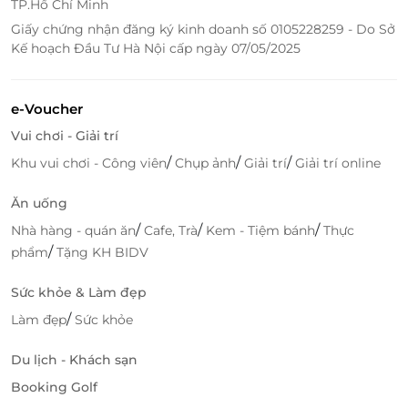
11h30: Đoàn làm thủ tục trả phòng. Đoàn dùng cơm
TP.Hồ Chí Minh
trưa tại nhà hàng.
Giấy chứng nhận đăng ký kinh doanh số 0105228259 - Do Sở
Kế hoạch Đầu Tư Hà Nội cấp ngày 07/05/2025
12h30: Trên đường về xe dừng tại cơ sở sản xuất
nước mắm, khô các loại ..., tại đây quý khách có thể
mua quà cho người thân và bạn bè.
e-Voucher
Vui chơi - Giải trí
18h00: Quý khách về đến TP.HCM, hướng dẫn viên
/
/
/
Khu vui chơi - Công viên
Chụp ảnh
Giải trí
Giải trí online
chia tay quý khách hẹn ngày gặp lại! Kết thúc
chuyến tham quan!
Ăn uống
Lưu ý: Thứ tự các điểm tham quan có thể thay đổi
/
/
/
Nhà hàng - quán ăn
Cafe, Trà
Kem - Tiệm bánh
Thực
tùy vào điều kiện thực tế, nhưng vẫn đáp ứng đầy đủ
/
phẩm
Tặng KH BIDV
các điểm trong chương trình.
Sức khỏe & Làm đẹp
/
Làm đẹp
Sức khỏe
Du lịch - Khách sạn
Booking Golf