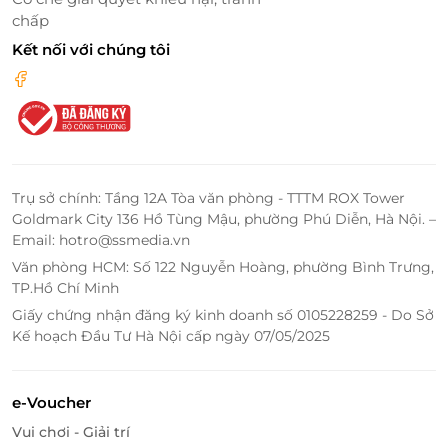
chấp
Kết nối với chúng tôi
Với đội ngũ nhân viên chuyên nghiệp, chu đáo, nhiệt
tình cùng chất lượng dịch vụ đẳng cấp, Hòn Ngọc
Viễn Đông hứa hẹn sẽ mang đến sự hài lòng nhất tới
mọi khách hàng.
Trụ sở chính: Tầng 12A Tòa văn phòng - TTTM ROX Tower
Truy cập
LifeLink
để trải nghiệm nhiều deal
tour du
Goldmark City 136 Hồ Tùng Mậu, phường Phú Diễn, Hà Nội. –
lịch
cực hấp dẫn!
Email: hotro@ssmedia.vn
Văn phòng HCM: Số 122 Nguyễn Hoàng, phường Bình Trưng,
TP.Hồ Chí Minh
Giấy chứng nhận đăng ký kinh doanh số 0105228259 - Do Sở
LifeLink
Kế hoạch Đầu Tư Hà Nội cấp ngày 07/05/2025
e-Voucher
Vui chơi - Giải trí