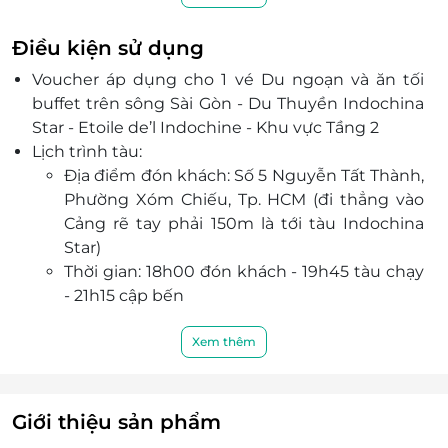
giờ phút thư giãn mới mẻ và đầy thú vị.
Thực đơn đa dạng, nhiều món ăn từ Á tới Âu do
Điều kiện sử dụng
đầu bếp kinh nghiệm chế biến với nhiều mức
Voucher áp dụng cho 1 vé Du ngoạn và ăn tối
giá khác nhau cho khách tha hồ lựa chọn.
buffet trên sông Sài Gòn - Du Thuyền Indochina
Với đội ngũ nhân viên chuyên nghiệp, chu đáo,
Star - Etoile de’l Indochine - Khu vực Tầng 2
nhiệt tình cùng chất lượng dịch vụ đẳng
Lịch trình tàu:
cấp,
Indochina Star - Etoile de’l Indochine
hứa
Địa điểm đón khách: Số 5 Nguyễn Tất Thành,
hẹn sẽ mang đến sự hài lòng nhất tới mọi khách
Phường Xóm Chiếu, Tp. HCM (đi thẳng vào
hàng.
Cảng rẽ tay phải 150m là tới tàu Indochina
Star)
Thời gian: 18h00 đón khách - 19h45 tàu chạy
- 21h15 cập bến
Lộ trình di chuyển: Tàu di chuyển theo
hướng Cảng Sài Gòn - Bến Nhà Rồng, xuôi
Xem thêm
theo dòng sông Sài Gòn tới khu vực Cầu Thủ
Thiêm, Tòa nhà Landmark 81, Cầu Sài Gòn sau
đó quay trở lại trả khách tại địa điểm đón
Giới thiệu sản phẩm
khách (Cảng Sài Gòn)