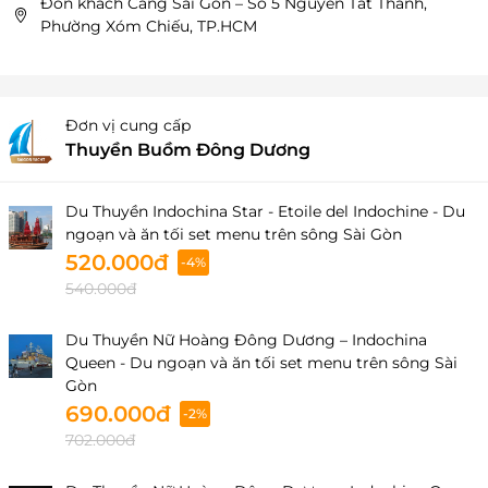
Đón khách Cảng Sài Gòn – Số 5 Nguyễn Tất Thành,
Phường Xóm Chiếu, TP.HCM
Đơn vị cung cấp
Thuyền Buồm Đông Dương
Du Thuyền Indochina Star - Etoile del Indochine - Du
ngoạn và ăn tối set menu trên sông Sài Gòn
520.000đ
-4%
540.000đ
Du Thuyền Nữ Hoàng Đông Dương – Indochina
Queen - Du ngoạn và ăn tối set menu trên sông Sài
Gòn
690.000đ
-2%
702.000đ