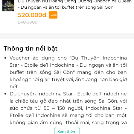
Du Thuyền Nữ Hoàng Đông Dương - Indochina Queen
- Du ngoạn và ăn tối buffet trên sông Sài Gòn
520.000đ
-4%
540.000đ
Thông tin nổi bật
Voucher áp dụng cho "Du Thuyền Indochina
Star - Etoile de’l Indochine - Du ngoạn và ăn tối
buffet trên sông Sài Gòn" mang đến cho bạn
khoảng thời gian tuyệt vời, ấn tượng hơn bao giờ
hết.
Du thuyền
Indochina Star - Etoile de’l Indochine
là chiếc tàu gỗ đẹp nhất trên sông Sài Gòn, với
sức chứa từ 50 – 150 người,
Indochina Star -
Etoile de’l Indochine
sẽ mang tới cho bạn một
không gian ấm cúng, thoải mái, sang trọng và
mới lạ, để bạn và người thân tận hưởng những
Xem thêm