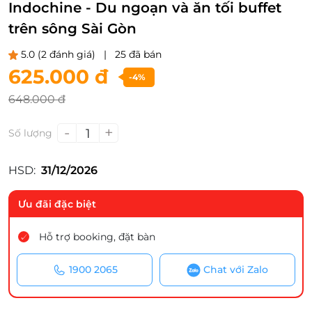
Indochine - Du ngoạn và ăn tối buffet
trên sông Sài Gòn
5.0
(2 đánh giá)
|
25 đã bán
625.000 đ
-4%
648.000 đ
-
+
1
Số lượng
HSD:
31/12/2026
Ưu đãi đặc biệt
Hỗ trợ booking, đặt bàn
1900 2065
Chat với Zalo