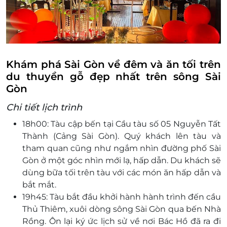
Trẻ em từ 1 - 4 tuổi (dưới 1m): Miễn phí lên
tàu, bố mẹ tự lo ăn cho bé
Trẻ em từ 4 - 9 tuổi (từ 1m - dưới 1.3m): Tính
50% giá vé người lớn. Những Setmenu có
tôm Tôm Càng, Cua,… trẻ em tính 70% giá vé
Khám phá Sài Gòn về đêm và ăn tối trên
người lớn
du thuyền gỗ đẹp nhất trên sông Sài
Đối với Menu Âu trẻ em tính 70% giá vé
Gòn
người lớn
Chi tiết lịch trình
Trẻ em từ 10 tuổi trở lên (trên 1.3m): Tính
bằng giá vé người lớn
18h00: Tàu cập bến tại Cầu tàu số 05 Nguyễn Tất
Điều kiện đặt & nhận dịch vụ
Thành (Cảng Sài Gòn). Quý khách lên tàu và
Đặt ít nhất 3 ngày trước ngày sử dụng dịch
tham quan cũng như ngắm nhìn đường phố Sài
vụ
Gòn ở một góc nhìn mới lạ, hấp dẫn. Du khách sẽ
Vui lòng đặt từ 02 khách trở lên
dùng bữa tối trên tàu với các món ăn hấp dẫn và
Hotline đặt vé & tư vấn (9h-20h): 1900 2065
bắt mắt.
Điều kiện lưu ý bắt buộc: Để đảm bảo quyền lợi
19h45: Tàu bắt đầu khởi hành hành trình đến cầu
vui lòng liên hệ với chúng tôi để kiểm tra về tình
Thủ Thiêm, xuôi dòng sông Sài Gòn qua bến Nhà
trạng chổ trống trên tàu, các khoản phụ thu
Rồng. Ôn lại ký ức lịch sử về nơi Bác Hồ đã ra đi