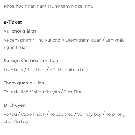
/
Khóa học ngắn hạn
Trung tâm Ngoại ngữ
e-Ticket
Vui chơi giải trí
/
/
/
Vé xem phim
Khu vui chơi
Điểm tham quan
Sân khấu
nghệ thuật
Sự kiện văn hóa thể thao
/
/
Liveshow
Thể thao
Hội thảo khóa học
Tham quan du lịch
/
/
Tour du lịch
Vé du thuyền
Sim Thẻ
Di chuyển
/
/
/
/
Vé tàu
Vé xe khách
Vé cáp treo
Vé máy bay
Vé phòng
chờ sân bay