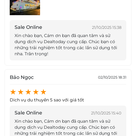
Trải nghiệm ăn tối trên Du Thuyền Indochina
Star – Etoile de’l Indochine
Sale Online
21/10/2025 15:38
Du Thuyền Indochina Star – Etoile de’l
Xin chào bạn, Cám ơn bạn đã quan tâm và sử
Indochine xuất phát từ bến, đưa thực khách xuôi
dụng dịch vụ Dealtoday cung cấp. Chúc bạn có
dòng theo con sông Sài Gòn, đi qua những địa danh
những trải nghiệm tốt trong các lần sử dụng tới
nổi tiếng của Sài Thành. Du khách sẽ được ngắm
nha. Trân trọng!
thành phố tấp nập, náo nhiệt sẽ cùng khung cảnh
tráng lệ của Sài Gòn khi về đêm sẽ mang tới cho bạn
những giờ phút thư giãn mới mẻ và đầy thú
Bảo Ngọc
02/10/2025 18:31
vị.
Ngoài việc tận hưởng không khí mát mẻ, chiêm
ngưỡng khung cảnh 2 bên dọc theo sông Sài Gòn
thì bạn còn được thưởng thức một bữa tối lãng mạn
Dich vụ du thuyền 5 sao với giá tốt
với những món ăn chất lượng và ngon miệng.
Sale Online
21/10/2025 15:40
Xin chào bạn, Cám ơn bạn đã quan tâm và sử
dụng dịch vụ Dealtoday cung cấp. Chúc bạn có
những trải nghiệm tốt trong các lần sử dụng tới