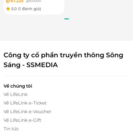
đ
147.225
đ
151.000
5.0
(1 đánh giá)
Công ty cổ phần truyền thông Sông
Sáng - SSMEDIA
Về chúng tôi
Về LifeLink
Về LifeLink e-Ticket
Về LifeLink e-Voucher
Về LifeLink e-Gift
Tin tức
Đôi nét về Du Thuyền Indochina Star –