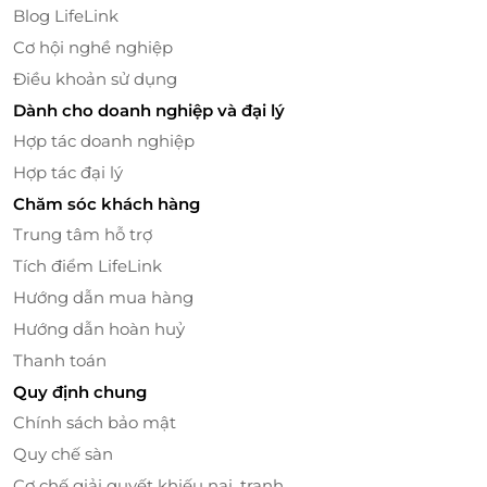
Blog LifeLink
Etoile de’l Indochine
Cơ hội nghề nghiệp
Du Thuyền Indochina Star – Etoile de’l Indochine là
Điều khoản sử dụng
chiếc tàu gỗ đẹp nhất trên sông Sài Gòn, với sức
chứa từ 50 – 150 người, La Perle D’ Orient sẽ mang tới
Dành cho doanh nghiệp và đại lý
cho bạn một không gian ấm cúng, thoải mái, sang
Hợp tác doanh nghiệp
trọng và mới lạ, để bạn và người thân tận hưởng
Hợp tác đại lý
những giờ phút thư giãn mới mẻ và đầy thú vị. Sảnh
Chăm sóc khách hàng
tiệc sang trọng bằng gỗ được thiết kế theo hướng
Trung tâm hỗ trợ
hoài cổ. Bàn ăn view sông Sài Gòn thoáng mát, độc
Tích điểm LifeLink
đáo.
Hướng dẫn mua hàng
Hướng dẫn hoàn huỷ
Thanh toán
Quy định chung
Chính sách bảo mật
Quy chế sàn
Cơ chế giải quyết khiếu nại, tranh