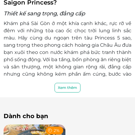
thực đơn khác nhau có thể chọn là 3 thực
Saigon Princess?
đơn khác nhau (đối với thực đơn mặn) và 2
Thiết kế sang trọng, đẳng cấp
thực đơn khác nhau (đối với thực đơn chay).
Trẻ em: Có thể chọn 1 thực đơn giống nhau
Khám phá Sài Gòn ở một khía cạnh khác, rực rỡ về
cho toàn bộ trẻ em. Trường hợp khách có
đêm với những tòa cao ốc chọc trời lung linh sắc
nhu cầu chọn nhiều thực đơn khác
màu. Hãy cùng du ngoạn trên tàu Princess 5 sao,
nhau/bàn thì có thể chọn 2 thực đơn trẻ em
sang trọng theo phong cách hoàng gia Châu Âu đưa
khác nhau.
bạn xuôi theo con nước khám phá bức tranh thành
Dịch vụ không bao gồm: Đồ uống khác (ngoại
phố sống động. Với ba tầng, bốn phòng ăn riêng biệt
trừ nước lọc, trà và cà phê) và các chi phí cá nhân
và sân thượng, một không gian rộng rãi, đẳng cấp
khác.
nhưng cũng không kém phần ấm cúng, bước vào
Chính sách trẻ em:
bên trong bạn sẽ cảm thấy choáng ngợp bởi kiến
Trẻ em dưới 6 tuổi: Ăn chung với bố mẹ và
Xem thêm
trúc thiết kế đúng chuẩn phương Tây.
tặng kèm 1 phần soup cho bé. Mỗi người lớn
được kèm tối đa 1 bé, bé phát sinh phụ thu
100,000VND/bé.
Dành cho bạn
Trẻ em từ đủ 6 tuổi đến 11 tuổi: Chọn thực
đơn Donald Kid hoặc Pluto Kid.
Trẻ em trên 11 tuổi: Chọn thực đơn theo
2%