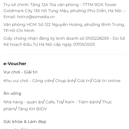
Trụ sở chính: Tầng 12A Tòa văn phòng - TTTM ROX Tower
Goldmark City 136 Hồ Tùng Mậu, phường Phú Diễn, Hà Nội. –
Email: hotro@ssmedia.vn
Văn phòng HCM: Số 122 Nguyễn Hoàng, phường Bình Trưng,
TP.Hồ Chí Minh
Giấy chứng nhận đăng ký kinh doanh số 0105228259 - Do Sở
Kế hoạch Đầu Tư Hà Nội cấp ngày 07/05/2025
Súp sơn hào hải vị
e-Voucher
Vui chơi - Giải trí
/
/
/
Khu vui chơi - Công viên
Chụp ảnh
Giải trí
Giải trí online
Ăn uống
/
/
/
Nhà hàng - quán ăn
Cafe, Trà
Kem - Tiệm bánh
Thực
/
phẩm
Tặng KH BIDV
Sức khỏe & Làm đẹp
Chè long nhãn hạt sen