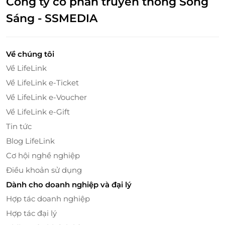
Công ty cổ phần truyền thông Sông
Áp dụng 01 E-Voucher/E-Coupon cho 01 khách/
Sáng - SSMEDIA
phục vụ tối thiểu từ 2 khách trở lên
Một khách hàng được mua nhiều E-Voucher/E-
Coupon
Về chúng tôi
E-Voucher/E-Coupon không có giá trị quy đổi
Về LifeLink
thành tiền mặt, không trả lại tiền thừa.
Không áp dụng đồng thời với chương trình
Về LifeLink e-Ticket
khuyến mại khác
Về LifeLink e-Voucher
Về LifeLink e-Gift
Tin tức
Gỏi xoài & bưởi hồng
Blog LifeLink
Cơ hội nghề nghiệp
Điều khoản sử dụng
Dành cho doanh nghiệp và đại lý
Hợp tác doanh nghiệp
Hợp tác đại lý