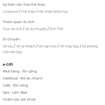
Sự kiện văn hóa thể thao
Đội ngũ nhân viên chuyên nghiệp, chu đáo, nhiệt
/
/
Liveshow
Thể thao
Hội thảo khóa học
tình cùng chất lượng dịch vụ đẳng cấp, Saigon
Princess hứa hẹn sẽ mang đến sự hài lòng nhất tới
Tham quan du lịch
mọi khách hàng.
/
/
Tour du lịch
Vé du thuyền
Sim Thẻ
Truy cập
LifeLink
để trải nghiệm nhiều deal
du lịch -
Di chuyển
khách sạn
cực hấp dẫn!
/
/
/
/
Vé tàu
Vé xe khách
Vé cáp treo
Vé máy bay
Vé phòng
chờ sân bay
LifeLink
e-Gift
Nhà hàng - Ăn uống
Fastfood - Đồ ăn nhanh
Cafe - Đồ uống
Spa - Làm đẹp
Chăm sóc sức khoẻ