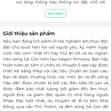
vui lòng thông báo thông tin đặt chỗ với
chuẩn an toàn cao.
nhân viên lễ tân tại Cổng Cảng để được hỗ
Đội ngũ nhân viên được đào tạo bài bản, luôn
trợ).
Xem thêm
luôn thân thiện vui vẻ và phục vụ du khách hết
Không áp dụng cho các ngày: 30/04, 01/05,
lòng. Đầu bếp với nhiều năm kinh nghiệm sẽ
02/09, 24/12 và 31/12 và một số ngày tàu có tổ
giúp du khách có những bữa ăn ngon, lạ miệng,
chức hoạt động theo chủ đề (Lễ hội sông
phong phú và hấp dẫn.
Giới thiệu sản phẩm
nước,…)
Nếu bạn đang tìm kiếm 01 trải nghiệm ẩm thực độc
Địa chỉ đón khách:
đáo cho buổi hẹn hò với người yêu, kỷ niệm ngày
Cảng Hành khách Tàu biển - Cảng Sài Gòn,
cưới, tiệc sinh nhật thì hãy thử ăn tối và du ngoạn
số 5 Nguyễn Tất Thành, phường 13, quận 4,
trên sông Sài Gòn trên tàu Saigon Princess. Bạn hãy
TP.HCM (Địa chỉ trước khi sáp nhập)
hoàn toàn an tâm vì chiếc du thuyền 5 sao này được
Cảng Hành khách Tàu biển - Cảng Sài Gòn,
thiết kế bằng thép với các tiêu chuẩn an toàn cao.
số 5 Nguyễn Tất Thành, phường Xóm Chiếu ,
Bạn sẽ được thưởng thức các món ăn và đồ uống
TP.HCM (Địa chỉ sau khi sáp nhập)
hấp dẫn được chuẩn bị bởi các đầu bếp 05 sao và
Giờ hoạt động mỗi ngày:
được đảm bảo chất lượng bởi giám đốc ẩm thực
Giờ đón khách: 18h00 đến 19h15
người Đức và giám đốc quản trị nhà hàng người
Giờ Tàu xuất bến: 19h30
Pháp. Đặc biệt nhất, du thuyền sẽ đi từ bến Nhà
Giờ Tàu cập bến: 21h30
Rồng, qua cầu Thủ Thiêm, và đến sông Sài Gòn để
Lộ trình tàu chạy: Cảng Sài Gòn - Landmark 81 -