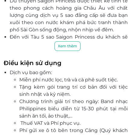
Du thuyền Saigon Princess được thiết kế tinh tế
theo phong cách hoàng gia Châu Âu với chất
lượng cùng dịch vụ 5 sao đẳng cấp sẽ đưa bạn
xuôi theo con nước khám phá bức tranh thành
phố Sài Gòn sống động, nhộn nhịp về đêm.
Đến với Tàu 5 sao Saigon Princess du khách sẽ
được thưởng thức các món ăn và đồ uống hấp
Xem thêm
dẫn được chuẩn bị bởi các đầu bếp 5 sao và được
đảm bảo chất lượng bởi giám đốc ẩm thực
Điều kiện sử dụng
người Đức và giám đốc quản trị nhà hàng người
Dịch vụ bao gồm:
Pháp
Miễn phí nước lọc, trà và cà phê suốt tiệc.
Set thực đơn Việt Nam 05 món món bao gồm:
Tặng kèm gói trang trí cơ bản đối với tiệc
Gỏi Xoài & Bưởi Hồng
sinh nhật và kỷ niệm.
Súp Sơn Hào Hải Vị
Chương trình giải trí theo ngày: Band nhạc
Chạo Tôm
Philippines biểu diễn từ 15-30 phút tại mỗi
Cá Bống Mú Nướng với Xốt Đặc Biệt
sảnh ăn tối, ảo thuật,…
Chè Long Nhãn Hạt Sen
Thuế VAT và Phí phục vụ.
Trải nghiệm du thuyền 5 sao Saigon Princess
Phí gửi xe ô tô bên trong Cảng (Quý khách
được xây dựng bởi các kỹ sư Việt Nam với tiêu