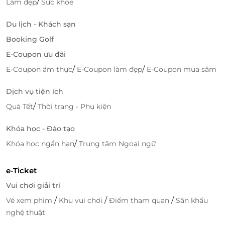
/
Làm đẹp
Sức khỏe
Dịch vụ đẳng cấp, an toàn
Du lịch - Khách sạn
Đến với Saigon Princes, bạn không những được
Booking Golf
thưởng thức các món ăn đạt chuẩn vệ sinh an toàn
E-Coupon ưu đãi
thực phẩm mà còn hoàn toàn yên tâm trải nghiệm
/
/
E-Coupon ẩm thực
E-Coupon làm đẹp
E-Coupon mua sắm
chuyến đi một cách trọn vẹn khi du thuyền nhà
hàng hội tụ đầy đủ những tiêu chuẩn an toàn hàng
Dịch vụ tiện ích
hải.
/
Quà Tết
Thời trang - Phụ kiện
Khóa học - Đào tạo
/
Khóa học ngắn hạn
Trung tâm Ngoại ngữ
e-Ticket
Vui chơi giải trí
/
/
/
Vé xem phim
Khu vui chơi
Điểm tham quan
Sân khấu
nghệ thuật