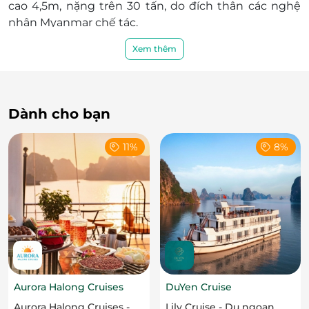
cao 4,5m, nặng trên 30 tấn, do đích thân các nghệ
nhân Myanmar chế tác.
Xem thêm
Dành cho bạn
11%
8%
Aurora Halong Cruises
DuYen Cruise
Aurora Halong Cruises -
Lily Cruise - Du ngoạn