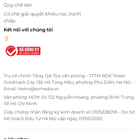
Quy chế sàn
Cơ chế giải quyết khiếu nại, tranh
chấp
Kết nối với chúng tôi
Trụ sở chính: Tầng 12A Tòa văn phòng - TTTM ROX Tower
Goldmark City 136 Hồ Tùng Mậu, phường Phú Diễn, Hà Nội. –
Email: hotro@ssmedia.vn
Văn phòng HCM: Số 122 Nguyễn Hoàng, phường Bình Trưng,
TP.Hồ Chí Minh
Giấy chứng nhận đăng ký kinh doanh số 0105228259 - Do Sở
Kế hoạch Đầu Tư Hà Nội cấp ngày 07/05/2025
Làng nổi Tân Lập vốn là một khu du lịch sinh thái,
nằm ở xã Tân Lập, huyện Mộc Hóa, một miền Tây thu
nhỏ giữa lòng Long An. Xen lẫn giữa làng nổi có con