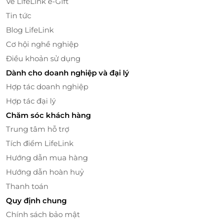
Về LifeLink e-Gift
Tin tức
Blog LifeLink
Cơ hội nghề nghiệp
9h00: Điểm đến đầy hấp dẫn với du khách là Khu du
Điều khoản sử dụng
lịch làng nổi Tân Lập. Hướng dẫn viên sẽ đưa quý
Dành cho doanh nghiệp và đại lý
khách lên xuống thuyền bắt đầu hành trình khám
Hợp tác doanh nghiệp
phá thiên nhiên nơi đây.
Hợp tác đại lý
Chăm sóc khách hàng
Trung tâm hỗ trợ
Tích điểm LifeLink
Hướng dẫn mua hàng
Hướng dẫn hoàn huỷ
Thanh toán
Quy định chung
Chính sách bảo mật