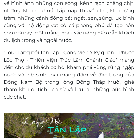
Xuồng chèo
về hình ảnh những con sông, kênh rạch chằng chịt,
Nước uống trên xe + khăn lạnh mỗi
những khu chợ nổi tấp nập thuyền bè, khu rừng
ngày.
tràm, những cánh đồng bát ngát, sen, súng, lục bình
Dịch vụ không bao gồm:
cùng với hệ động vật cò, cá phong phú đã tạo nên
Thuế VAT 10%.
cho nơi này một mảng màu sắc riêng hấp dẫn khách
Vé tắm thuốc Dao đỏ.
du lịch trong và ngoài nước.
Chi phí tip cho lái xe và HDV theo đoàn.
"Tour Làng nổi Tân Lập - Công viên 7 kỳ quan - Phước
Và các chi phí khác không được đề cập đến
Lộc Thọ - Thiền viện Trúc Lâm Chánh Giác" mang
trong chương trình.
đến cho du khách cơ hội khám phá vùng rừng ngập
Trẻ em từ 05 tuổi trở xuống miễn phí, bố mẹ
nước với hệ sinh thái mang đậm vẻ đặc trưng của
tự lo cho bé
Đông Nam Bộ trong lòng Đồng Tháp Mười, ghé
Trẻ em từ 05 đến dưới 10 tuổi tính 80% giá
thăm khu di tích lịch sử và lưu lại những bức hình
tour người lớn, ngồi 1 ghế ô tô, ngủ ghép
cực chất.
chung với bố mẹ bao gồm vé máy bay khứ
hồi.
Trẻ em từ đủ 10 tuổi trở lên tính như người
lớn.
Thông tin đặt tour: Đặt 07 - 10 ngày trước ngày
khởi hành