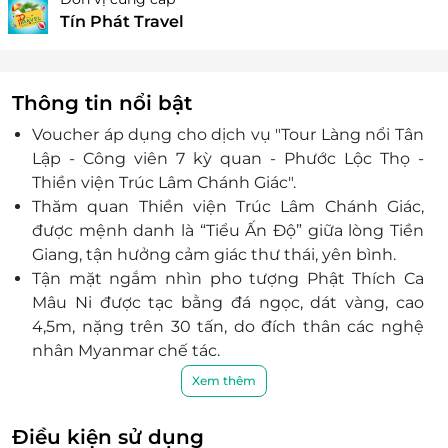
Tín Phát Travel
Thông tin nổi bật
Voucher áp dụng cho dịch vụ "Tour Làng nổi Tân
Lập - Công viên 7 kỳ quan - Phước Lộc Thọ -
Thiền viện Trúc Lâm Chánh Giác".
Thăm quan Thiền viện Trúc Lâm Chánh Giác,
được mệnh danh là “Tiểu Ấn Độ” giữa lòng Tiền
Giang, tận hưởng cảm giác thư thái, yên bình.
Tận mặt ngắm nhìn pho tượng Phật Thích Ca
Mâu Ni được tạc bằng đá ngọc, dát vàng, cao
4,5m, nặng trên 30 tấn, do đích thân các nghệ
nhân Myanmar chế tác.
Khám phá Làng nổi Tân Lập, khu sinh thái
Xem thêm
một miền Tây thu nhỏ giữa lòng Long An.
Chu du khắp thể giới chiêm ngưỡng mô hình 7
Điều kiện sử dụng
kỳ quan thế giới tại công viên kỳ quan: nhà hát