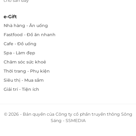
chờ sân bay
e-Gift
Nhà hàng - Ăn uống
Fastfood - Đồ ăn nhanh
Cafe - Đồ uống
Spa - Làm đẹp
Chăm sóc sức khoẻ
Thời trang - Phụ kiện
Siêu thị - Mua sắm
Giải trí - Tiện ích
Bên trong làng nổi Tân Lập không chỉ có rừng tràm,
© 2026 - Bản quyền của Công ty cổ phần truyền thông Sông
hệ động thực vật phong phú mà còn có khả khu
Sáng - SSMEDIA
bảo tồn tự nhiên, khu lâm viên, khu di trú động vật
hoang dã, khu bến thuyền,vv…