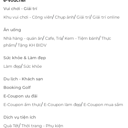
e-Voucher
kênh là Rạch Rừng và sông Vàm Cỏ Tây chảy qua.
Vui chơi - Giải trí
Nói đến đây, có lẽ nhiều người có lẽ sẽ nhớ mang
/
/
/
Khu vui chơi - Công viên
Chụp ảnh
Giải trí
Giải trí online
mán về con sông Vàm Cỏ Tây đã từng đi vào sách vở,
trong những năm tháng kháng chiến chống giặc
Ăn uống
hào hùng.
/
/
/
Nhà hàng - quán ăn
Cafe, Trà
Kem - Tiệm bánh
Thực
/
phẩm
Tặng KH BIDV
Sức khỏe & Làm đẹp
/
Làm đẹp
Sức khỏe
Du lịch - Khách sạn
Booking Golf
E-Coupon ưu đãi
/
/
E-Coupon ẩm thực
E-Coupon làm đẹp
E-Coupon mua sắm
Dịch vụ tiện ích
/
Quà Tết
Thời trang - Phụ kiện