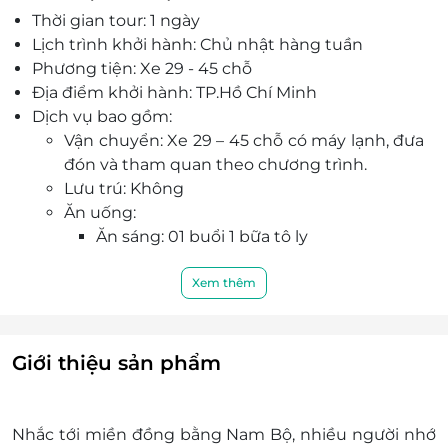
Thời gian tour: 1 ngày
opera Sydney, đền Taj Mahal, tháp nghiêng Pisa,
Lịch trình khởi hành: Chủ nhật hàng tuần
tháp Eiffel - Pháp, tượng Nữ Thần Tự Do.
Phương tiện: Xe 29 - 45 chỗ
Khám phá con đường xuyên rừng tràm dài nhất
Địa điểm khởi hành: TP.Hồ Chí Minh
Việt Nam
Dịch vụ bao gồm:
Ngắm toàn cảnh khu rừng tràm và vùng Đồng
Vận chuyển: Xe 29 – 45 chỗ có máy lạnh, đưa
Tháp Mười từ độ cao 18m
đón và tham quan theo chương trình.
Khám phá không gian hoài cổ - Làng Cổ Phước
Lưu trú: Không
Lộc Thọ.
Ăn uống:
Thưởng thức đặc sản: lẩu mắm miền tây, cá lóc
Ăn sáng: 01 buổi 1 bữa tô ly
nướng lá sen non.
Ăn chính: 1 buổi theo chương trình
Bảo hiểm: Mức tối đa 30,000,000 vnđ/vụ
Xem thêm
Dịch vụ khác:
Tài xế kinh nghiệm, chạy an toàn và vui
vẻ.
Giới thiệu sản phẩm
Hướng dẫn viên suốt tuyến phục vụ đưa
đón và tham quan theo chương trình
Vé vào KDL Làng nổi Tân Lập
Nhắc tới miền đồng bằng Nam Bộ, nhiều người nhớ