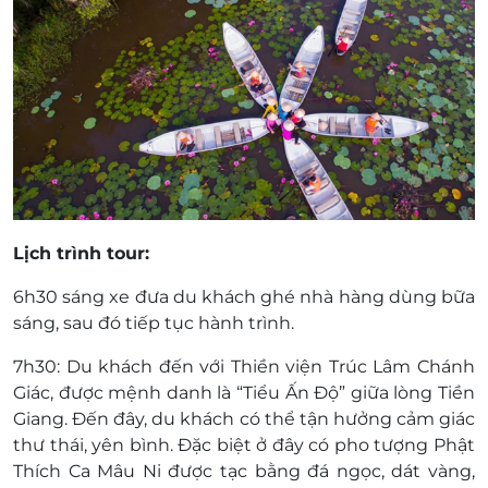
Điện thoại đặt tour & tư vấn HCM (9h00 -
20h00): 1900 2065 / 0973428858 -
0906229691
Địa chỉ: 1A Lê Đình Thụ, P. Tân Thành, Q. Tân
Phú, TP. HCM
Điều kiện hoãn/huỷ tour: Nhằm đảm bảo lịch
khởi hành, chúng tôi không hỗ trợ hoàn/hủy/
đổi/trả voucher. Do vậy quý khách vui lòng cân
nhắc kỹ trước khi thanh toán.
Điều kiện khác:
Lịch trình tour:
Áp dụng 01 E-Voucher/E-Coupon cho 01
6h30 sáng xe đưa du khách ghé nhà hàng dùng bữa
khách
sáng, sau đó tiếp tục hành trình.
Một khách hàng được mua nhiều E-
Voucher/E-Coupon
7h30: Du khách đến với Thiền viện Trúc Lâm Chánh
E-Voucher/E-Coupon không có giá trị quy
Giác, được mệnh danh là “Tiểu Ấn Độ” giữa lòng Tiền
đổi thành tiền mặt, không trả lại tiền thừa.
Giang. Đến đây, du khách có thể tận hưởng cảm giác
Không áp dụng đồng thời với chương trình
thư thái, yên bình. Đặc biệt ở đây có pho tượng Phật
khuyến mại khác.
Thích Ca Mâu Ni được tạc bằng đá ngọc, dát vàng,