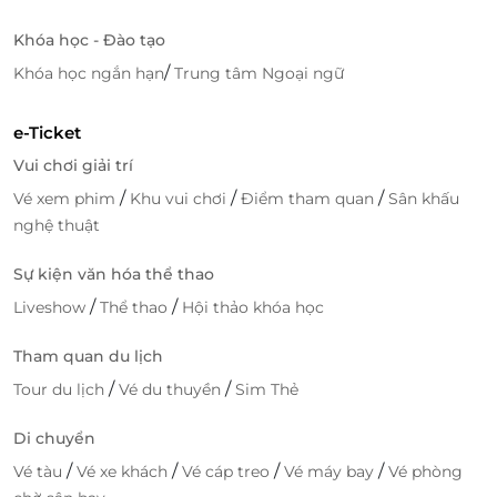
Khóa học - Đào tạo
Du khách sẽ được hòa mình vào làn không khí trong
lành, yên bình làm vơi đi bao mệt mỏi hằng ngày.
/
Khóa học ngắn hạn
Trung tâm Ngoại ngữ
Con đường bê tông xuyên rừng tràm dài tận 5km
dẫn lối ra đến hồ bán nguyệt, nơi những đóa hoa sen
e-Ticket
nở rộ lung linh khi vào mùa.
Vui chơi giải trí
/
/
/
Vé xem phim
Khu vui chơi
Điểm tham quan
Sân khấu
nghệ thuật
Sự kiện văn hóa thể thao
/
/
Liveshow
Thể thao
Hội thảo khóa học
Tham quan du lịch
/
/
Tour du lịch
Vé du thuyền
Sim Thẻ
Di chuyển
/
/
/
/
Vé tàu
Vé xe khách
Vé cáp treo
Vé máy bay
Vé phòng