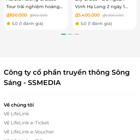
Tour trải nghiệm hoàng
Vịnh Hạ Long 2 ngày 1
hôn trên vịnh Hạ Long
đêm
đ
850.000
đ
5.400.000
đ
950.000
đ
5.900.000
5.0
(1 đánh giá)
5.0
(1 đánh giá)
Công ty cổ phần truyền thông Sông
Sáng - SSMEDIA
Về chúng tôi
Về LifeLink
Về LifeLink e-Ticket
Về LifeLink e-Voucher