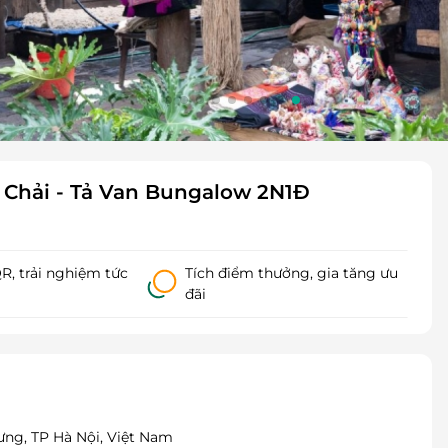
o Chải - Tả Van Bungalow 2N1Đ
, trải nghiệm tức
Tích điểm thưởng, gia tăng ưu
đãi
ưng, TP Hà Nội, Việt Nam