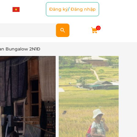
Đăng ký
/
Đăng nhập
0
 Van Bungalow 2N1Đ