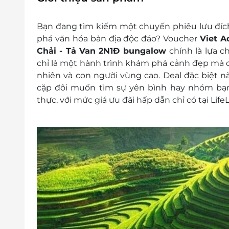
đảm bảo dịch vụ tốt nhất.
Hotline đặt tour & tư vấn (9h-20h): 1900 
Bạn đang tìm kiếm một chuyến phiêu lưu đích
Văn phòng Hồ Chí Minh: 028.6680 8757.
phá văn hóa bản địa độc đáo? Voucher
Viet A
Lưu ý:
Chải - Tả Van 2N1Đ bungalow
chính là lựa 
Không bao gồm đồ uống và bảo hiểm du 
chỉ là một hành trình khám phá cảnh đẹp mà còn
Các chi tiêu cá nhân không nằm trong gó
nhiên và con người vùng cao. Deal đặc biệt 
Phụ thu:
cặp đôi muốn tìm sự yên bình hay nhóm bạn
Phụ thu ngày Lễ, Tết (thanh toán tại chỗ)
thực, với mức giá ưu đãi hấp dẫn chỉ có tại LifeL
Đi xe bus đêm: Phụ thu 50.000 vnđ/khá
Cuối tuần (Thứ 6 & Thứ 7): Phụ thu 50.
Thông tin liên hệ:
Hotline hỗ trợ & tư vấn (9h-20h): 1900 20
Văn phòng Hồ Chí Minh: 028.6680 8757.
Điều kiện khác:
Áp dụng 01 e-Voucher/e-Coupon cho 01 
Khách hàng có thể mua nhiều e-Vouche
e-Voucher/e-Coupon không có giá trị quy
Không áp dụng đồng thời với chương tr