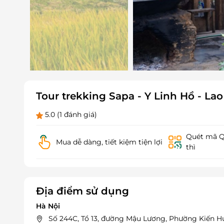
Tour trekking Sapa - Y Linh Hồ - La
5.0
(1 đánh giá)
Quét mã QR
Mua dễ dàng, tiết kiệm tiện lợi
thì
Địa điểm sử dụng
Hà Nội
Số 244C, Tổ 13, đường Mậu Lương, Phường Kiến H