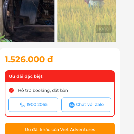
1
/
10
1.526.000 đ
Ưu đãi đặc biệt
Hỗ trợ booking, đặt bàn
1900 2065
Chat với Zalo
Ưu đãi khác của Viet Adventures