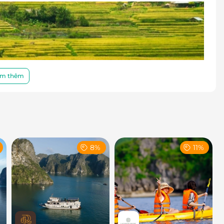
m thêm
8%
11%