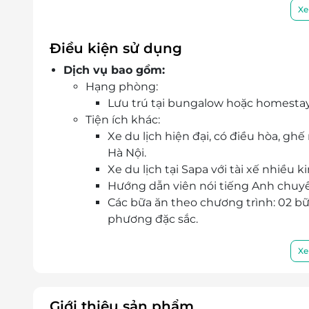
Sống cùng người Giáy tại Tả Van, tìm hiểu
Xe
rãi, mộc mạc của đồng bào dân tộc địa phươ
Tham gia hoạt động đốt lửa trại, quây quần
Điều kiện sử dụng
khắc đáng nhớ giữa núi rừng Tây Bắc về đê
Dịch vụ bao gồm:
Trekking qua các bản của người H’Mông Đen,
Hạng phòng:
hóa, con người và cuộc sống vùng cao.
Lưu trú tại bungalow hoặc homestay
Tiện ích khác:
Xe du lịch hiện đại, có điều hòa, ghế
Hà Nội.
Xe du lịch tại Sapa với tài xế nhiều
Hướng dẫn viên nói tiếng Anh chuy
Các bữa ăn theo chương trình: 02 bữa
phương đặc sắc.
Bảo hiểm trong thời gian di chuyển 
Wifi miễn phí tại khu vực bungalow.
Xe
Quý khách tham khảo lịch trình chi tiết:
T
Điều kiện đặt và nhận phòng:
Vui lòng liên hệ kiểm tra tình trạng ph
Giới thiệu sản phẩm