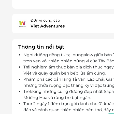
Đơn vị cung cấp
Viet Adventures
Thông tin nổi bật
Nghỉ dưỡng riêng tư tại bungalow giữa bản 
trọn vẹn với thiên nhiên hùng vĩ của Tây Bắc
Trải nghiệm ẩm thực bản địa đích thực ngay 
Việt và quây quần bên bếp lửa ấm cúng.
Khám phá các bản làng Tả Van, Lao Chải, Gi
những thửa ruộng bậc thang kỳ vĩ đặc trưng
Trekking những cung đường đẹp nhất Sapa,
Mường Hoa và rừng tre bạt ngàn.
Tour 2 ngày 1 đêm trọn gói dành cho 01 kh
đáo và cảnh quan thiên nhiên nên thơ, đầy 