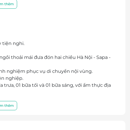
 phong tục tập quán và cảm nhận nhịp sống chậm
m thêm
ng.
 bên bạn bè và người thân, chia sẻ những khoảnh
m.
 Dao Đỏ, Giáy giúp bạn hiểu sâu sắc hơn về văn
 tiện nghi.
 ngồi thoải mái đưa đón hai chiều Hà Nội - Sapa -
 kinh nghiệm phục vụ di chuyển nội vùng.
ên nghiệp.
 trưa, 01 bữa tối và 01 bữa sáng, với ẩm thực địa
bằng xe.
m thêm
ại đây
òng trống qua hotline trước khi mua voucher để