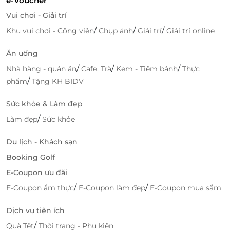
e-Voucher
cách chế biến chuẩn nhà hàng 5 sao quốc tế, các loại
Vui chơi - Giải trí
hải sản như: tôm hùm khổng lồ, Cua Gạch cỡ lớn,
/
/
/
Khu vui chơi - Công viên
Chụp ảnh
Giải trí
Giải trí online
Mực đại dương, Tôm mũ ni, Cua hoàng đế…, cùng các
món sashimi, dimsum & thịt bò hảo hạng chắn chắn
Ăn uống
sẽ làm siêu lòng vị giác của du khách. Cùng màn
/
/
/
Nhà hàng - quán ăn
Cafe, Trà
Kem - Tiệm bánh
Thực
trình diễn live music đặc sắc trên sân khấu sẽ tạo
/
phẩm
Tặng KH BIDV
nên trải nghiệm ẩm thực fine-dining khó quên cho
quý khách trên vịnh Hạ Long.
Sức khỏe & Làm đẹp
/
Làm đẹp
Sức khỏe
Du lịch - Khách sạn
Booking Golf
E-Coupon ưu đãi
/
/
E-Coupon ẩm thực
E-Coupon làm đẹp
E-Coupon mua sắm
Dịch vụ tiện ích
/
Quà Tết
Thời trang - Phụ kiện