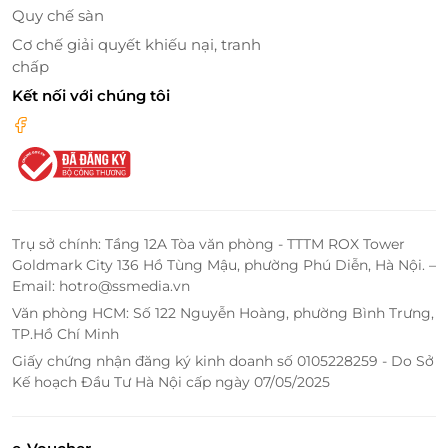
Quy chế sàn
Cơ chế giải quyết khiếu nại, tranh
chấp
Kết nối với chúng tôi
Trụ sở chính: Tầng 12A Tòa văn phòng - TTTM ROX Tower
Buffet tối thịnh soạn với hơn 100 món ăn từ khắp nơi trên thế giới
Goldmark City 136 Hồ Tùng Mậu, phường Phú Diễn, Hà Nội. –
Email: hotro@ssmedia.vn
Thưởng thức bữa buffet tối thịnh soạn với hơn 100
Văn phòng HCM: Số 122 Nguyễn Hoàng, phường Bình Trưng,
món ăn từ khắp nơi trên thế giới khi du thuyền đi
TP.Hồ Chí Minh
ngang qua động Thiên Cung và hang Đầu Gỗ.
Giấy chứng nhận đăng ký kinh doanh số 0105228259 - Do Sở
Những món ăn thượng phẩm từ ẩm thực Hàn Quốc,
Kế hoạch Đầu Tư Hà Nội cấp ngày 07/05/2025
Nhật Bản đến phương Tây được đội ngũ đầu bếp
giàu kinh nghiệm biến tấu hương vị bất ngờ, kết
hợp giữa cảm hứng từ các sản phẩm địa phương và