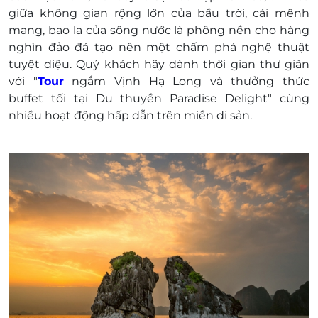
150.000/ 1 voucher/ người lớn
giữa không gian rộng lớn của bầu trời, cái mênh
100.000/ trẻ từ 5-11 tuổi
mang, bao la của sông nước là phông nền cho hàng
Trẻ em:
nghìn đảo đá tạo nên một chấm phá nghệ thuật
Dưới 5 tuổi: Miễn phí 1 trẻ đi cùng 2
tuyệt diệu. Quý khách hãy dành thời gian thư giãn
người lớn
với "
Tour
ngắm Vịnh Hạ Long và thưởng thức
Từ 5 tuổi - 11 tuổi: 1.000.000 VNĐ (thu tại
buffet tối tại Du thuyền Paradise Delight"
cùng
quầy thu ngân)
nhiều hoạt động hấp dẫn trên miền di sản.
Trẻ từ 12 tuổi tính như người lớn
Khách hàng vui lòng liên hệ đặt chỗ trước khi
đến sử dụng dịch vụ:
Điện thoại liên hệ: 0975 808 959
Địa chỉ: Lô 3-4 Cảng khách Quốc tế Tuần
Châu - Hạ Long - Quảng Ninh
E-Voucher/E-Coupon không có giá trị quy đổi
thành tiền mặt, không trả lại tiền thừa
Không áp dụng đồng thời với chương trình
khuyến mại khác
Giá đã bao gồm VAT.