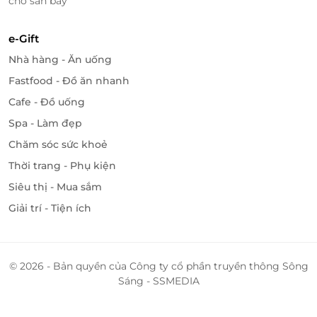
chờ sân bay
Không gì kết thúc bữa ăn tuyệt vời của bạn bằng
món tráng miệng, trong đó có Fromage kiểu Pháp
e-Gift
với cheese hảo hạng, bánh mousse mềm mịn, bánh
Nhà hàng - Ăn uống
quy giòn tan, chè Việt Nam ngọt dịu thanh mát,…
Khám phá thế giới tráng miệng trên du thuyền
Fastfood - Đồ ăn nhanh
Paradise Delight sẽ đưa bạn vòng quanh thế giới với
Cafe - Đồ uống
nhiều hương vị khác nhau.
Spa - Làm đẹp
Chăm sóc sức khoẻ
Thời trang - Phụ kiện
Siêu thị - Mua sắm
Giải trí - Tiện ích
© 2026 - Bản quyền của Công ty cổ phần truyền thông Sông
Sáng - SSMEDIA