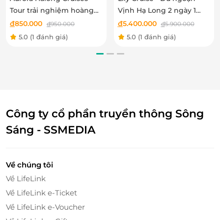
Tour trải nghiệm hoàng
Vịnh Hạ Long 2 ngày 1
hôn trên vịnh Hạ Long
đêm
đ
850.000
đ
5.400.000
đ
950.000
đ
5.900.000
5.0
(1 đánh giá)
5.0
(1 đánh giá)
Công ty cổ phần truyền thông Sông
Sáng - SSMEDIA
Về chúng tôi
Về LifeLink
Về LifeLink e-Ticket
Về LifeLink e-Voucher