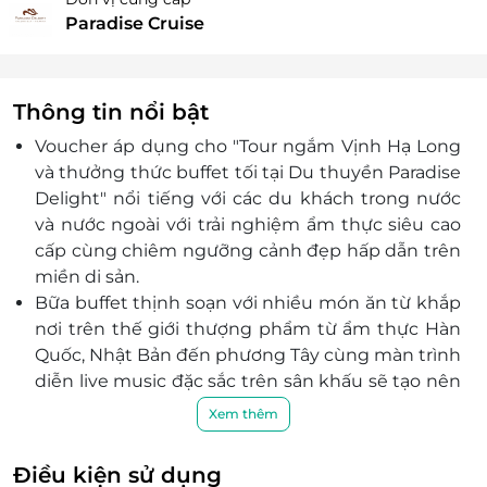
Paradise Cruise
Thông tin nổi bật
Voucher áp dụng cho "Tour ngắm Vịnh Hạ Long
và thưởng thức buffet tối tại Du thuyền Paradise
Delight" nổi tiếng với các du khách trong nước
và nước ngoài với trải nghiệm ẩm thực siêu cao
cấp cùng chiêm ngưỡng cảnh đẹp hấp dẫn trên
miền di sản.
Bữa buffet thịnh soạn với nhiều món ăn từ khắp
nơi trên thế giới thượng phẩm từ ẩm thực Hàn
Quốc, Nhật Bản đến phương Tây cùng màn trình
diễn live music đặc sắc trên sân khấu sẽ tạo nên
trải nghiệm ẩm thực fine-dining khó quên cho
Xem thêm
quý khách trên vịnh Hạ Long.
Chiêm ngưỡng chương trình biểu diễn thực
Điều kiện sử dụng
cảnh đầu tiên trên du thuyền vịnh Hạ Long