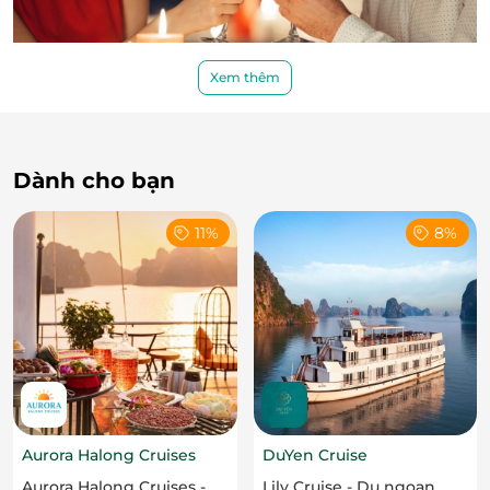
Xem thêm
Dành cho bạn
Bắt đầu hành trình với đồ uống chào mừng
Quản lý Du thuyền phổ biến về quy định an toàn và
11%
8%
lịch trình chi tiết trong khi quý khách thưởng thức ly
cocktail bắt mắt, nhâm nhi ly rượu vang hảo hạng
hay tận hưởng tiệc Canapé phong cách Châu Âu thả
hồn phiêu lãng cùng gió biển và cảnh sắc thiên
nhiên đẹp đến nao lòng của miền di sản Hạ Long.
Aurora Halong Cruises
DuYen Cruise
Aurora Halong Cruises -
Lily Cruise - Du ngoạn