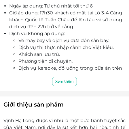
Ngày áp dụng: Từ chủ nhật tới thứ 6
mang tên "Vũ khúc biển khơi".
Giờ áp dụng: 17h30 khách có mặt tại Lô 3-4 Cảng
Thư giãn hoặc ngắm nhìn vô vàn khung cảnh
khách Quốc tế Tuần Châu để lên tàu và sử dụng
ngoạn mục khi du thuyền đi ngang qua các
dịch vụ đến 22h trở về cảng
danh thắng nổi tiếng như Đảo Rều mệnh danh
Dịch vụ không áp dụng:
"Dubai thu nhỏ", Sun Wheel Hạ Long, Hòn Hang
Vé máy bay và dịch vụ đưa đón sân bay.
Ma , Hòn Vụng Oản.
Dịch vụ thị thực nhập cảnh cho Việt kiều.
Để ngắm trọn di sản từ bên trong, Paradise
Khách sạn lưu trú.
Delight được thiết kế tỉ mỉ đến từng chi tiết,
Phương tiện di chuyển.
không gian mở như tầng lái hay cửa kính cong
Dịch vụ karaoke, đồ uống trong bữa ăn trên
vô cực để quý khách tận hưởng tối đa vẻ đẹp
du thuyền.
diễm lệ của Hạ Long dưới ánh mặt trời hay dưới
Tiền thưởng và các chi phí khác không có
Xem thêm
ánh đèn của thành phố sôi động.
trong phần đã bao gồm.
Đội ngũ nhân viên với cung cách phục vụ chu
Số lượng E-Voucher áp dụng:
đáo, nhiệt tình, hành trình khám phá và thưởng
01 voucher/01 khách
thức ẩm thực trên du thuyền Paradise Delight
Giới thiệu sản phẩm
01 khách hàng có thể mua nhiều voucher
hứa hẹn sẽ đem đến cho du khách sự hài lòng
Phụ thu:
nhất.
Vịnh Hạ Long được ví như là một bức tranh tuyệt sắc
Lễ, Tết:
Quý khách tham khảo menu:
Tại đây
.
của Việt Nam, nơi đây là sự kết hợp hài hòa, tinh tế