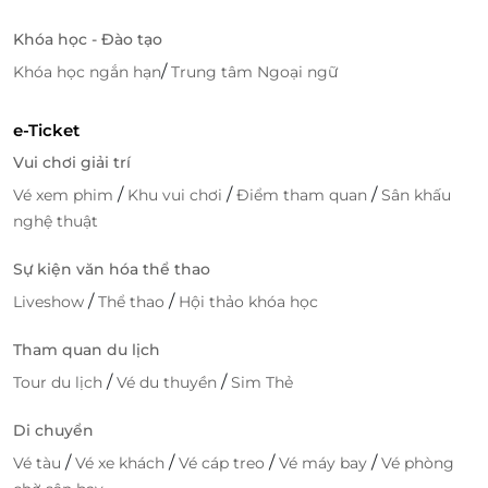
Khóa học - Đào tạo
/
Khóa học ngắn hạn
Trung tâm Ngoại ngữ
e-Ticket
Vui chơi giải trí
/
/
/
Vé xem phim
Khu vui chơi
Điểm tham quan
Sân khấu
nghệ thuật
Sự kiện văn hóa thể thao
/
/
Liveshow
Thể thao
Hội thảo khóa học
Tham quan du lịch
/
/
Tour du lịch
Vé du thuyền
Sim Thẻ
Di chuyển
Khám phá thế giới tráng miệng trên du thuyền Paradise Delight
/
/
/
/
Vé tàu
Vé xe khách
Vé cáp treo
Vé máy bay
Vé phòng
sẽ đưa bạn vòng quanh thế giới với nhiều hương vị khác nhau