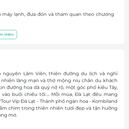
i điểm du lịch đang làm mưa làm gió tại Đà Lạt
vào không gian Du Bai thu nhỏ.
ó máy lạnh, đưa đón và tham quan theo chương
hần thơ mộng và huyền bí, thiên đường "sống
t lượng tương đương 3* gần trung tâm (2-4
c đáo.
m thêm
ô + ly)
ữa set menu + bữa thực đơn tiệc + 01 bữa buffet
o nguyên Lâm Viên, thiên đường du lịch và nghỉ
n nhiên lãng mạn và thơ mộng níu chân du khách
 cho đoàn suốt tuyến.
n đường hoa dã quỳ nở rộ, một góc phố kiểu Tây,
hư chương trình. (01 lượt)
h vào buổi chiều tối…. Mỗi mùa, Đà Lạt đều mang
 1 chai/ ngày).
"Tour Vip Đà Lạt - Thành phố ngàn hoa - Kombiland
ắm chìm trong thiên nhiên tươi đẹp và tận hưởng
ộng mơ.
ăn uống ngoài chương trình.