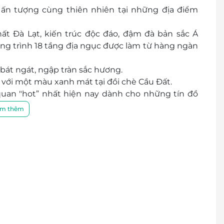
ấn tượng cùng thiên nhiên tại những địa điểm
ất Đà Lạt, kiến trúc độc đáo, đậm đà bản sắc Á
công trình 18 tầng địa ngục được làm từ hàng ngàn
át ngát, ngập tràn sắc hương.
 với một màu xanh mát tại đồi chè Cầu Đất.
quan "hot” nhất hiện nay dành cho những tín đồ
m thêm
biếc, nơi có các công trình nghệ thuật với những
ráng, ấn tượng được sách Kỷ lục Việt Nam công
ố ngàn hoa với các công trình thu nhỏ như: ga xe
 Gà...
u khách.
iữa lòng thành phố mộng mơ, trở về tuổi thơ ngỡ
nhỏ giữa trần gian.
rái tươi ngon.