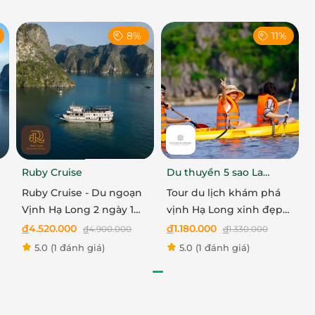
8%
11%
Ruby Cruise
Du thuyền 5 sao La
Casta Cruise
Ruby Cruise - Du ngoạn
Tour du lịch khám phá
Vịnh Hạ Long 2 ngày 1
vịnh Hạ Long xinh đẹp
đêm
cùng du thuyền La Casta
đ
4.520.000
đ
1.180.000
đ
4.900.000
đ
1.330.000
Daily
5.0
(1 đánh giá)
5.0
(1 đánh giá)