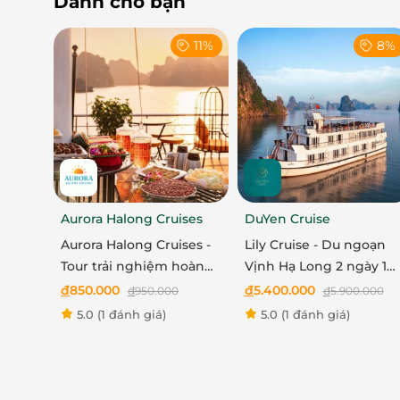
Dành cho bạn
11%
8%
Aurora Halong Cruises
DuYen Cruise
Aurora Halong Cruises -
Lily Cruise - Du ngoạn
Tour trải nghiệm hoàng
Vịnh Hạ Long 2 ngày 1
hôn trên vịnh Hạ Long
đêm
đ
850.000
đ
5.400.000
đ
950.000
đ
5.900.000
5.0
(1 đánh giá)
5.0
(1 đánh giá)