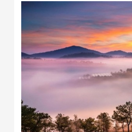
VAT.
Tiền tip cho HDV và tài xế.
Giá tour trẻ em:
Trẻ em từ 10 tuổi trở lên mua 100% giá to
Trẻ em từ 5 – 9 tuổi: Mua 70% giá tour. 
quan, không có suất ngủ - bé ngủ chung 
Trẻ em dưới 05 tuổi trở xuống: Không tính
2 người lớn chỉ được kèm 1 trẻ em từ 5 t
giá tour.
Phòng: Báo từng trường hợp
Tết Dương lịch: Không phụ thu
Thông tin đặt tour: Đặt 7 - 10 ngày trước ng
Điện thoại đặt tour & tư vấn HCM (9h00
Địa chỉ: 1A Lê Đình Thụ, P. Tân Thành, Q.
Điều kiện hoãn/huỷ tour: Nhằm đảm bảo lị
đổi/trả voucher. Do vậy quý khách vui lòng c
Điều kiện khác:
Áp dụng 01 E-Voucher/E-Coupon cho 01
Một khách hàng được mua nhiều E-Vou