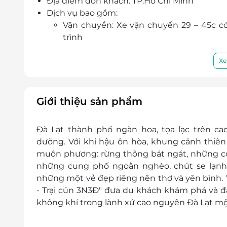
Địa điểm đón khách: TP.Hồ Chí Minh
Tham quan Kombi land – một trong những đạ
Dịch vụ bao gồm:
với tiểu canh xương rồng đưa du khách lạc 
Vận chuyển: Xe vận chuyển 29 – 45c c
Khung cảnh hoang dại những không kém p
trình
ảo" cực chất cho du khách.
Lưu trú: Khách sạn: 2* nhưng chấ
Thưởng thức rượu vang và những món ăn độ
khách/phòng).
Xe
Ăn uống theo ẩm thực địa phương:
Ăn sáng: 2 bữa sáng buffet + 1 bữa (1 t
Ăn chính: 05 bữa (Trong đó có 03 b
Giới thiệu sản phẩm
rau không giới hạn).
Bảo hiểm: Mức tối đa 30,000,000 vnđ/vụ
Đà Lạt thành phố ngàn hoa, tọa lạc trên ca
Dịch vụ khác:
dưỡng. Với khi hậu ôn hòa, khung cảnh thiê
Hướng dẫn viên thuyết minh và phục vụ
muôn phương: rừng thông bát ngát, những co
Vé vào cổng tham quan các thắng cảnh n
những cung phố ngoằn nghèo, chút se lạn
Khăn lạnh, nước uống trên đường (1 khăn,
những một vẻ đẹp riêng nên thơ và yên bình. 
Quà tặng nón du lịch
- Trại cún 3N3Đ" đưa du khách khám phá và đ
Dịch vụ không bao gồm:
không khí trong lành xứ cao nguyên Đà Lạt m
Vui chơi giải trí cá nhân, và các chi phí 
Các chi phí có ghi tự túc