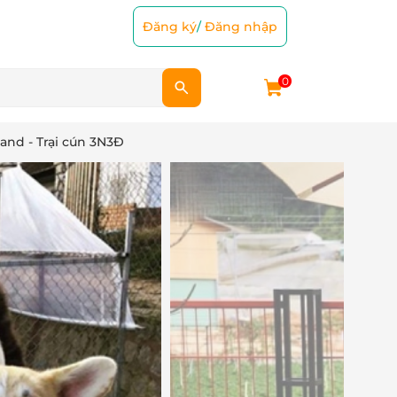
Đăng ký
/
Đăng nhập
0
and - Trại cún 3N3Đ