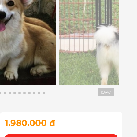
20
/
47
1.980.000 đ