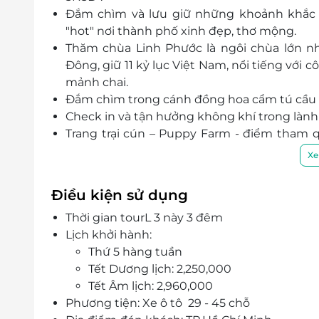
Đắm chìm và lưu giữ những khoảnh khắc 
"hot" nơi thành phố xinh đẹp, thơ mộng.
Thăm chùa Linh Phước là ngôi chùa lớn nh
Đông, giữ 11 kỷ lục Việt Nam, nổi tiếng với 
mảnh chai.
Đắm chìm trong cánh đồng hoa cẩm tú cầu b
Check in và tận hưởng không khí trong lành
Trang trại cún – Puppy Farm - điểm tham 
yêu động vật.
Xe
Đường hầm Đất Sét lạc giữ rừng thông xanh 
tác phẩm điêu khắc bằng đất nung hoành t
Điều kiện sử dụng
nhận.
Thời gian tourL 3 này 3 đêm
Gợi nhắc về lịch sử phát triển của thành ph
Lịch khởi hành:
lửa, dinh Bảo Đại, Đại học Đà Lạt, nhà thờ Con
Thứ 5 hàng tuần
Hồ vô vực ảo diệu, địa điểm thu hút nhiều d
Tết Dương lịch: 2,250,000
Tham quan Đà Lạt Fairytale Land tọa lạc g
Tết Âm lịch: 2,960,000
với những khung cảnh cổ tích, thần tiên thu 
Phương tiện: Xe ô tô 29 - 45 chỗ
Ghé thăm chợ hoa quả Đà Lạt bạt ngàn hoa t