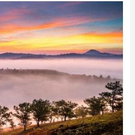
ur.
(Tiêu chuẩn: 01 ghế ngồi trên xe, suất ăn, vé tham
với gia đình).
 vé, gia đình tự lo cho bé.
uổi trở xuống, trẻ em thứ 02 trở lên phải mua 70%
ày khởi hành
 - 20h00): 1900 2065 / 0973428858 - 0906229691
 Tân Phú, TP. HCM
ch khởi hành, chúng tôi không hỗ trợ hoàn/hủy/
ân nhắc kỹ trước khi thanh toán.
 khách
cher/E-Coupon