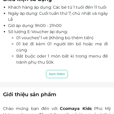
hơn 50 món do các đầu bếp giàu kinh nghiệm
Khách hàng áp dụng: Các bé từ 1 tuổi đến 11 tuổi
lựa chọn và chế biến.
Ngày áp dụng: Cuối tuần thứ 7, chủ nhật và ngày
Ccomaya Kids tổ chức các gói tiệc sinh nhật trọn
Lễ
gói cho bé, rất thích hợp để phụ huynh lựa chọn
Giờ áp dụng: 9h00 - 21h00
tổ chức tiệc cho bé yêu nhà mình.
Số lượng E-Voucher áp dụng:
Đội ngũ nhân viên chu đáo, nhiệt tình, Ccomaya
01 voucher/ 1 vé (Không bù thêm tiền)
Kids hứa hẹn sẽ làm hài lòng mọi quý khách
01 bé đi kèm 01 người lớn bố hoặc mẹ đi
hàng.
cùng
Bắt buộc oder 1 món bất kì trong menu để
tránh phụ thu 50k
Không giới hạn số lượng voucher/ hóa đơn
Khách đoàn liên hệ đăng ký dịch vụ trước khi
Xem thêm
đến để được phục vụ tốt nhất:
Địa chỉ: Ccomaya Kids Phú Mỹ Hưng: 101 - 103
- 105 - 107 Khu Phố Mỹ Hào, Phường Tân
Giới thiệu sản phẩm
Phong, Quận 7, Thành phố Hồ Chí Minh
Hotline: 0903 838 713
Chào mừng bạn đến với
Ccomaya Kids
Phú Mỹ
Một khách hàng được mua nhiều E-Voucher/E-