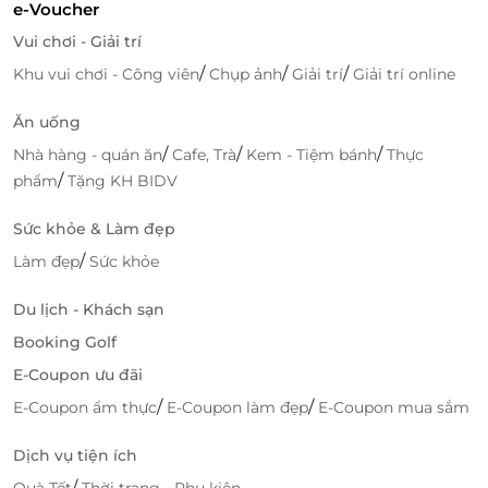
e-Voucher
Đội ngũ nhân viên phục vụ chu đáo, nhiệt tình
Vui chơi - Giải trí
/
/
/
Khu vui chơi - Công viên
Chụp ảnh
Giải trí
Giải trí online
LifeLink - Địa chỉ săn deal vui chơi giải
trí giá ưu đãi nhất
Ăn uống
LifeLink là nền tảng xúc tiến Thương mại điện tử
/
/
/
Nhà hàng - quán ăn
Cafe, Trà
Kem - Tiệm bánh
Thực
hàng đầu Việt Nam chuyên cung cấp các E-Ticket, E-
/
phẩm
Tặng KH BIDV
Gift, E-Voucher của thương hiệu lớn trên toàn quốc
về các lĩnh vực du lịch, ăn uống, làm đẹp, giải trí,...
Sức khỏe & Làm đẹp
chất lượng cao và mức giá ưu đãi hấp dẫn nhất.
/
Làm đẹp
Sức khỏe
Hiện tại, trên LifeLink đang có ưu đãi: E-Voucher
Du lịch - Khách sạn
giảm giá 20% cho ngành hàng giải trí tại các địa
điểm vui chơi nổi tiếng . Chi tiết vui lòng tham
Booking Golf
khảo
Tại đây
.
E-Coupon ưu đãi
/
/
E-Coupon ẩm thực
E-Coupon làm đẹp
E-Coupon mua sắm
Truy cập ngay
LifeLink
để sở hữu thêm hàng ngàn
voucher vui chơi giải trí khác bạn nhé!
Dịch vụ tiện ích
/
Quà Tết
Thời trang - Phụ kiện