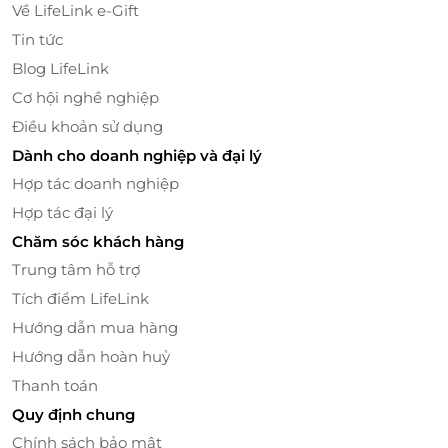
của quý khách.
Về LifeLink e-Gift
Tin tức
Bên cạnh đó, Ccomaya Kids tổ chức các gói tiệc sinh
nhật trọn gói cho bé, từ khâu trang trí theo từng chủ
Blog LifeLink
đề bé thích đến chi tiết nội dung vui chơi của
Cơ hội nghề nghiệp
chương trình tiệc, các món ăn tự chọn theo từng gói
Điều khoản sử dụng
ngân sách tiệc khác nhau, rất thích hợp để phụ
Dành cho doanh nghiệp và đại lý
huynh lựa chọn tổ chức tiệc cho bé yêu nhà mình.
Hợp tác doanh nghiệp
Hợp tác đại lý
Chăm sóc khách hàng
Trung tâm hỗ trợ
Tích điểm LifeLink
Hướng dẫn mua hàng
Hướng dẫn hoàn huỷ
Thanh toán
Quy định chung
Chính sách bảo mật