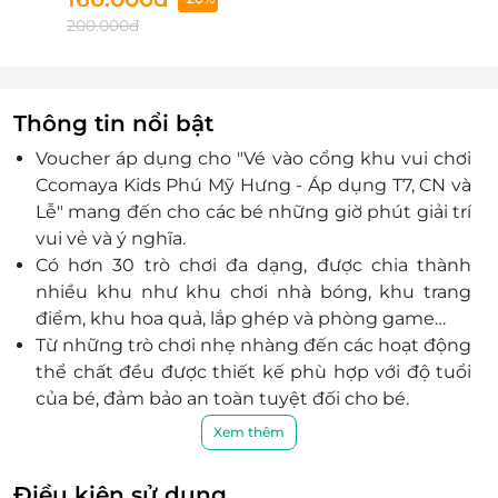
200.000đ
Thông tin nổi bật
Voucher áp dụng cho "Vé vào cổng khu vui chơi
Ccomaya Kids Phú Mỹ Hưng - Áp dụng T7, CN và
Lễ" mang đến cho các bé những giờ phút giải trí
vui vẻ và ý nghĩa.
Có hơn 30 trò chơi đa dạng, được chia thành
nhiều khu như khu chơi nhà bóng, khu trang
điểm, khu hoa quả, lắp ghép và phòng game…
Từ những trò chơi nhẹ nhàng đến các hoạt động
thể chất đều được thiết kế phù hợp với độ tuổi
của bé, đảm bảo an toàn tuyệt đối cho bé.
Mỗi khu vực riêng biệt đều có nhân viên túc trực
Xem thêm
theo sát hoạt động vui chơi của các bé.
Ccomaya còn sở hữu thực đơn Âu Á chuẩn vị có
Điều kiện sử dụng