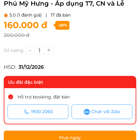
Phú Mỹ Hưng - Áp dụng T7, CN và Lễ
5.0
(1 đánh giá)
|
17 đã bán
160.000 đ
-20%
200.000 đ
-
+
1
Số lượng
HSD:
31/12/2026
Ưu đãi đặc biệt
Hỗ trợ booking, đặt bàn
1900 2065
Chat với Zalo
Mua ngay