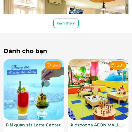
Xem thêm
Dành cho bạn
24%
20%
Đài quan sát Lotte Center
kidzooona AEON MALL
Hải Phòng 3F