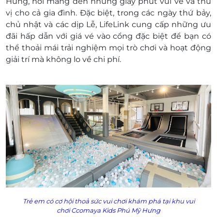
Hưng, nơi mang đến những giây phút vui vẻ và thú
Coupon
vị cho cả gia đình. Đặc biệt, trong các ngày thứ bảy,
E-Voucher/E-Coupon không có giá trị quy đổi
chủ nhật và các dịp Lễ, LifeLink cung cấp những ưu
thành tiền mặt, không trả lại tiền thừa
đãi hấp dẫn với giá vé vào cổng đặc biệt để bạn có
Không áp dụng đồng thời với chương trình
thể thoải mái trải nghiệm mọi trò chơi và hoạt động
khuyến mại khác.
giải trí mà không lo về chi phí.
Trẻ em có cơ hội thoả sức vui chơi khám phá tại khu vui
chơi
Ccomaya Kids Phú Mỹ Hưng