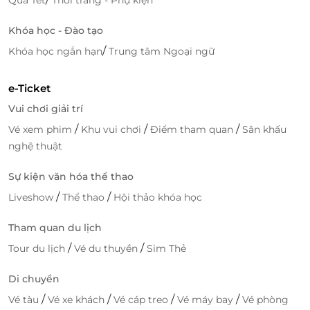
voucher vui chơi giải trí khác bạn nhé!
Khóa học - Đào tạo
/
Khóa học ngắn hạn
Trung tâm Ngoại ngữ
LifeLink
e-Ticket
Vui chơi giải trí
/
/
/
Vé xem phim
Khu vui chơi
Điểm tham quan
Sân khấu
nghệ thuật
Sự kiện văn hóa thể thao
/
/
Liveshow
Thể thao
Hội thảo khóa học
Tham quan du lịch
/
/
Tour du lịch
Vé du thuyền
Sim Thẻ
Di chuyển
/
/
/
/
Vé tàu
Vé xe khách
Vé cáp treo
Vé máy bay
Vé phòng