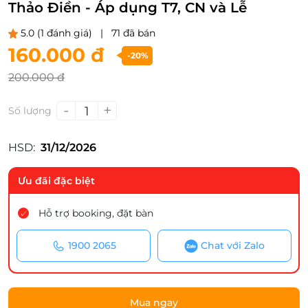
Thảo Điền - Áp dụng T7, CN và Lễ
5.0
(1 đánh giá)
|
71 đã bán
160.000 đ
-20%
200.000 đ
-
+
1
Số lượng
HSD:
31/12/2026
Ưu đãi đặc biệt
Hỗ trợ booking, đặt bàn
1900 2065
Chat với Zalo
Mua ngay