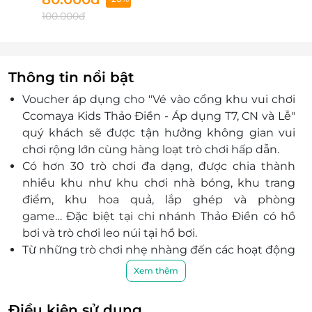
100.000đ
Thông tin nổi bật
Voucher áp dụng cho "Vé vào cổng khu vui chơi
Ccomaya Kids Thảo Điền - Áp dụng T7, CN và Lễ"
quý khách sẽ được
tận hưởng không gian vui
chơi rộng lớn cùng hàng loạt trò chơi hấp dẫn.
Có hơn 30 trò chơi đa dạng, được chia thành
nhiều khu như khu chơi nhà bóng, khu trang
điểm, khu hoa quả, lắp ghép và phòng
game… Đặc biệt tại chi nhánh Thảo Điền có hồ
bơi và trò chơi leo núi tại hồ bơi.
Từ những trò chơi nhẹ nhàng đến các hoạt động
thể chất đều được thiết kế phù hợp với độ tuổi
Xem thêm
của bé,
đảm bảo
an toàn
tuyệt đối
cho bé.
Mỗi khu vực riêng biệt đều có nhân viên túc trực
Điều kiện sử dụng