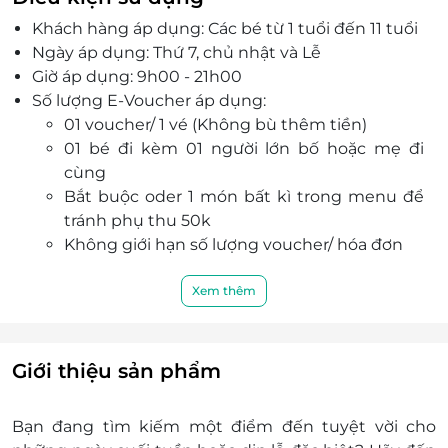
theo sát hoạt động vui chơi của các bé.
Khách hàng áp dụng: Các bé từ 1 tuổi đến 11 tuổi
Ccomaya còn sở hữu thực đơn Âu Á chuẩn vị có
Ngày áp dụng: Thứ 7, chủ nhật và Lễ
hơn 50 món do các đầu bếp giàu kinh nghiệm
Giờ áp dụng: 9h00 - 21h00
lựa chọn và chế biến.
Số lượng E-Voucher áp dụng:
Ccomaya Kids tổ chức các gói tiệc sinh nhật trọn
01 voucher/ 1 vé (Không bù thêm tiền)
gói cho bé, rất thích hợp để phụ huynh lựa chọn
01 bé đi kèm 01 người lớn bố hoặc mẹ đi
tổ chức tiệc cho bé yêu nhà mình.
cùng
Đội ngũ nhân viên chu đáo, nhiệt tình, Ccomaya
Bắt buộc oder 1 món bất kì trong menu để
Kids hứa hẹn sẽ làm hài lòng mọi quý khách
tránh phụ thu 50k
hàng.
Không giới hạn số lượng voucher/ hóa đơn
Khách đoàn liên hệ đăng ký dịch vụ trước khi
đến để được phục vụ tốt nhất:
Xem thêm
Địa chỉ: Địa chỉ: Ccomaya Kids Thảo Điền, Số 9
đường số 6, Phường Thảo Điền, Thành phố
Thủ Đức, Thành phố Hồ Chí Minh
Giới thiệu sản phẩm
Hotline:
0707 382 513
Một khách hàng được mua nhiều E-Voucher/E-
Bạn đang tìm kiếm một điểm đến tuyệt vời cho
Coupon