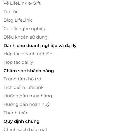
toàn, sạch sẽ. Cùng đội ngũ nhân viên chuyên
Về LifeLink e-Gift
nghiệp luôn sẵn sàng hỗ trợ và đáp ứng mọi nhu cầu
Tin tức
của quý khách.
Blog LifeLink
Bên cạnh đó, Ccomaya Kids tổ chức các gói tiệc sinh
Cơ hội nghề nghiệp
nhật trọn gói cho bé, từ khâu trang trí theo từng chủ
Điều khoản sử dụng
đề bé thích đến chi tiết nội dung vui chơi của
Dành cho doanh nghiệp và đại lý
chương trình tiệc, các món ăn tự chọn theo từng gói
Hợp tác doanh nghiệp
ngân sách tiệc khác nhau, rất thích hợp để phụ
huynh lựa chọn tổ chức tiệc cho bé yêu nhà mình.
Hợp tác đại lý
Chăm sóc khách hàng
Trung tâm hỗ trợ
Tích điểm LifeLink
Hướng dẫn mua hàng
Hướng dẫn hoàn huỷ
Thanh toán
Quy định chung
Chính sách bảo mật