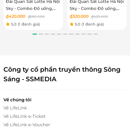
Đài Quan Sát Lotte Hà Nội
Đài Quan Sát Lotte Hà Nội
Sky - Combo Đồ uống,
Sky - Combo Đồ uống,
Ảnh, Trò chơi VR Mission
Ảnh, Quà lưu niệm cho
đ
420.000
đ
320.000
đ
580.000
đ
420.000
X, Quà lưu niệm cho trẻ
Trẻ em
5.0
(1 đánh giá)
5.0
(1 đánh giá)
em
Công ty cổ phần truyền thông Sông
Sáng - SSMEDIA
Sở hữu hơn 30 trò chơi đa dạng, được chia thành nhiều khu
Về chúng tôi
Dịch vụ chăm sóc khách hàng hàng đầu
Về LifeLink
Tại Ccomaya Kids, khu vui chơi cam kết mang đến
Về LifeLink e-Ticket
cho quý khách những trải nghiệm tốt nhất, từ chất
lượng dịch vụ đến không gian vui chơi đảm bảo an
Về LifeLink e-Voucher