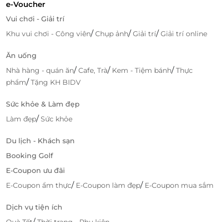
e-Voucher
Vui chơi - Giải trí
/
/
/
Khu vui chơi - Công viên
Chụp ảnh
Giải trí
Giải trí online
Đội ngũ nhân viên phục vụ chu đáo, nhiệt tình
Ăn uống
LifeLink - Địa chỉ săn deal vui chơi giải
trí giá ưu đãi nhất
/
/
/
Nhà hàng - quán ăn
Cafe, Trà
Kem - Tiệm bánh
Thực
/
phẩm
Tặng KH BIDV
LifeLink là nền tảng xúc tiến Thương mại điện tử
hàng đầu Việt Nam chuyên cung cấp các E-Ticket, E-
Sức khỏe & Làm đẹp
Gift, E-Voucher của thương hiệu lớn trên toàn quốc
/
Làm đẹp
Sức khỏe
về các lĩnh vực du lịch, ăn uống, làm đẹp, giải trí,...
chất lượng cao và mức giá ưu đãi hấp dẫn nhất.
Du lịch - Khách sạn
Hiện tại, trên LifeLink đang có ưu đãi: E-Voucher
Booking Golf
giảm giá 20% cho ngành hàng giải trí tại các địa
E-Coupon ưu đãi
điểm vui chơi nổi tiếng . Chi tiết vui lòng tham
/
/
E-Coupon ẩm thực
E-Coupon làm đẹp
E-Coupon mua sắm
khảo
Tại đây
.
Dịch vụ tiện ích
Truy cập ngay
LifeLink
để sở hữu thêm hàng ngàn
/
Quà Tết
Thời trang - Phụ kiện