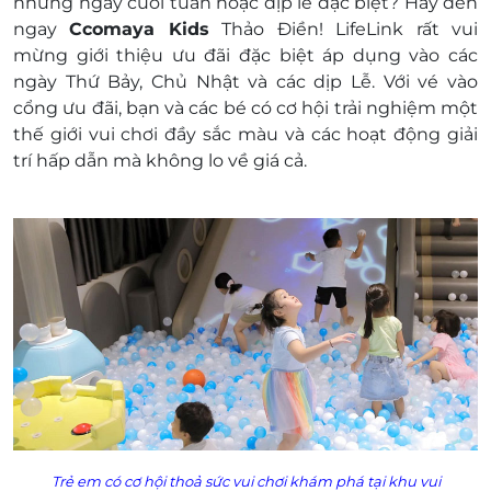
những ngày cuối tuần hoặc dịp lễ đặc biệt? Hãy đến
E-Voucher/E-Coupon không có giá trị quy đổi
ngay
Ccomaya Kids
Thảo Điền! LifeLink rất vui
thành tiền mặt, không trả lại tiền thừa
mừng giới thiệu ưu đãi đặc biệt áp dụng vào các
Không áp dụng đồng thời với chương trình
ngày Thứ Bảy, Chủ Nhật và các dịp Lễ. Với vé vào
khuyến mại khác.
cổng ưu đãi, bạn và các bé có cơ hội trải nghiệm một
thế giới vui chơi đầy sắc màu và các hoạt động giải
trí hấp dẫn mà không lo về giá cả.
Trẻ em có cơ hội thoả sức vui chơi khám phá tại khu vui