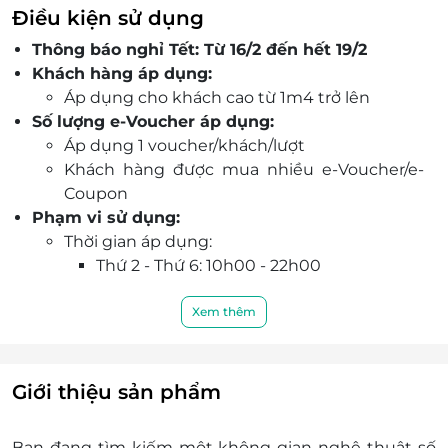
đáo.
Điều kiện sử dụng
Giá vé ưu đãi trọn gói cho người lớn khách Việt
Thông báo nghỉ Tết: Từ 16/2 đến hết 19/2
từ 1m4 trở lên, trải nghiệm toàn bộ 7 phòng.
Khách hàng áp dụng:
Đặt vé nhanh trên LifeLink, nhận ngay e-
Áp dụng cho khách cao từ 1m4 trở lên
Voucher tiện lợi, sẵn sàng vi vu cùng bạn bè!
Số lượng e-Voucher áp dụng:
Áp dụng 1 voucher/khách/lượt
Khách hàng được mua nhiều e-Voucher/e-
Coupon
Phạm vi sử dụng:
Thời gian áp dụng:
Thứ 2 - Thứ 6: 10h00 - 22h00
Thứ 7, Chủ nhật & Lễ Tết: 9h30 - 22h00
Số lần sử dụng dịch vụ: 1 lần
Xem thêm
Thời gian 1 lần sử dụng dịch vụ: 60 phút
Thông tin liên hệ:
Hotline đặt tour & tư vấn (9h00 - 20h00):
Giới thiệu sản phẩm
1900 2065
Văn phòng HCM: 028.6680 8757
Bạn đang tìm kiếm một không gian nghệ thuật số