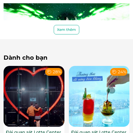
Xem thêm
Dành cho bạn
28%
24%
Điểm nhấn công nghệ và chủ đề đầy cảm
hứng
Với vé tham quan cơ bản, bạn sẽ được trải nghiệm từ
phòng 1 đến phòng 7, mỗi không gian là một điểm
nhấn nghệ thuật độc lập chứa đựng bất ngờ và cảm
xúc. Hành trình bắt đầu với Tunnel LED không lối
duy nhất tại Việt Nam đầy choáng ngợp, sau đó bạn
sẽ lạc vào rừng ánh sáng vô tận, khám phá xứ sở
Đài quan sát Lotte Center
Đài quan sát Lotte Center