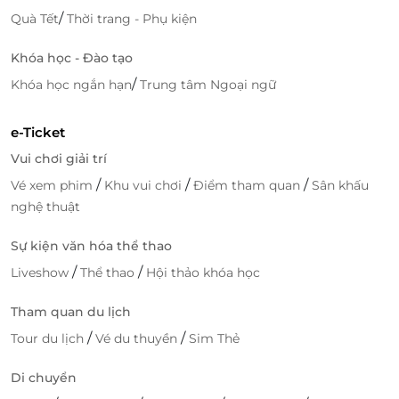
/
Quà Tết
Thời trang - Phụ kiện
ngay trên
LifeLink
để vừa tiết kiệm, vừa hưởng trọn
trải nghiệm nghệ thuật đẳng cấp trong lòng Hà Nội!
Khóa học - Đào tạo
/
Khóa học ngắn hạn
Trung tâm Ngoại ngữ
LifeLink
e-Ticket
Vui chơi giải trí
/
/
/
Vé xem phim
Khu vui chơi
Điểm tham quan
Sân khấu
nghệ thuật
Sự kiện văn hóa thể thao
/
/
Liveshow
Thể thao
Hội thảo khóa học
Tham quan du lịch
/
/
Tour du lịch
Vé du thuyền
Sim Thẻ
Di chuyển