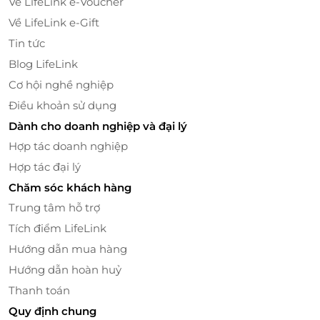
Về LifeLink e-Voucher
Space Immersive đều có thể chinh phục bạn. Người
Về LifeLink e-Gift
lớn khách Việt cao từ 1m4 trở lên đều có thể sử
dụng vé này để tận hưởng toàn bộ 7 khu vực. Đặc
Tin tức
biệt, nơi đây cực kỳ lý tưởng cho các cặp đôi muốn
Blog LifeLink
có những bộ ảnh lãng mạn, hay nhóm bạn trẻ yêu
Cơ hội nghề nghiệp
thích phong cách check-in cá tính.
Điều khoản sử dụng
Dành cho doanh nghiệp và đại lý
Hợp tác doanh nghiệp
Hợp tác đại lý
Chăm sóc khách hàng
Trung tâm hỗ trợ
Tích điểm LifeLink
Hướng dẫn mua hàng
Hướng dẫn hoàn huỷ
Thanh toán
Chi tiết vé và điều kiện áp dụng
Quy định chung