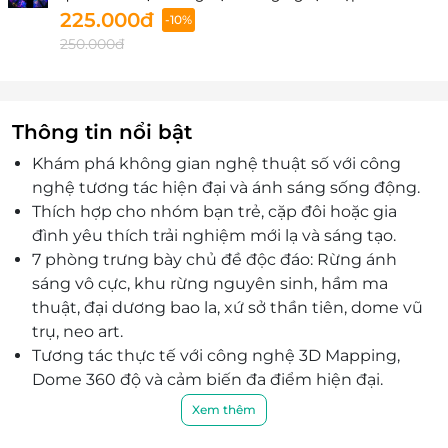
225.000đ
-10%
250.000đ
Thông tin nổi bật
Khám phá không gian nghệ thuật số với công
nghệ tương tác hiện đại và ánh sáng sống động.
Thích hợp cho nhóm bạn trẻ, cặp đôi hoặc gia
đình yêu thích trải nghiệm mới lạ và sáng tạo.
7 phòng trưng bày chủ đề độc đáo: Rừng ánh
sáng vô cực, khu rừng nguyên sinh, hầm ma
thuật, đại dương bao la, xứ sở thần tiên, dome vũ
trụ, neo art.
Tương tác thực tế với công nghệ 3D Mapping,
Dome 360 độ và cảm biến đa điểm hiện đại.
Check-in cực “ảo” với không gian được thiết kế
Xem thêm
để tạo ra những khung hình nghệ thuật độc