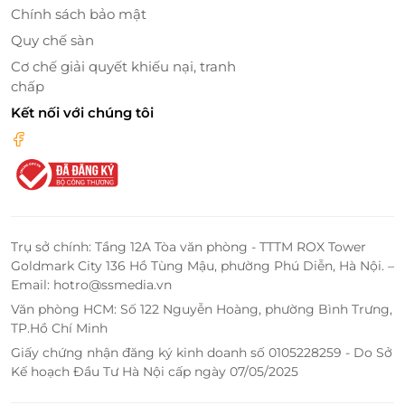
Vé tham quan cơ bản tại X Space Immersive áp
Chính sách bảo mật
dụng cho một khách người Việt từ 1m4 trở lên. Với
Quy chế sàn
loại vé này, bạn sẽ được tham quan 7 không gian
Cơ chế giải quyết khiếu nại, tranh
chủ đề gồm Tunnel LED 3D Mapping, rừng ánh sáng
chấp
vô cực, khu rừng nguyên sinh, hầm ma thuật, đại
Kết nối với chúng tôi
dương bao la, xứ sở thần tiên, dome vũ trụ, cùng với
trải nghiệm tương tác tại khu Neo Art. Đây là gói vé
trọn vẹn để bạn có thể tận hưởng toàn bộ vẻ đẹp và
công nghệ của trải nghiệm công nghệ nhập vai.
Trụ sở chính: Tầng 12A Tòa văn phòng - TTTM ROX Tower
Goldmark City 136 Hồ Tùng Mậu, phường Phú Diễn, Hà Nội. –
Email: hotro@ssmedia.vn
Văn phòng HCM: Số 122 Nguyễn Hoàng, phường Bình Trưng,
TP.Hồ Chí Minh
Giấy chứng nhận đăng ký kinh doanh số 0105228259 - Do Sở
Kế hoạch Đầu Tư Hà Nội cấp ngày 07/05/2025