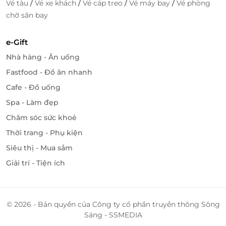
/
/
/
/
Vé tàu
Vé xe khách
Vé cáp treo
Vé máy bay
Vé phòng
chờ sân bay
e-Gift
Nhà hàng - Ăn uống
Fastfood - Đồ ăn nhanh
Cafe - Đồ uống
Spa - Làm đẹp
Chăm sóc sức khoẻ
Thời trang - Phụ kiện
Siêu thị - Mua sắm
Giải trí - Tiện ích
© 2026 - Bản quyền của Công ty cổ phần truyền thông Sông
Sáng - SSMEDIA