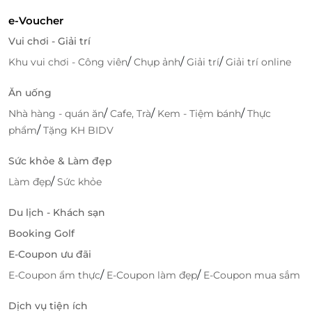
e-Voucher
Vui chơi - Giải trí
Mua vé nghệ thuật công nghệ siêu
nhanh cùng LifeLink
/
/
/
Khu vui chơi - Công viên
Chụp ảnh
Giải trí
Giải trí online
Lợi ích khi đặt vé qua LifeLink
Ăn uống
Tiết kiệm chi phí nhờ mức giá ưu đãi độc quyền.
/
/
/
Nhà hàng - quán ăn
Cafe, Trà
Kem - Tiệm bánh
Thực
Đặt vé mọi lúc - mọi nơi, chỉ cần vài thao tác đơn
/
phẩm
Tặng KH BIDV
giản trên điện thoại.
Nhận e-Voucher nhanh chóng qua email, không
Sức khỏe & Làm đẹp
lo mất giấy tờ.
/
Làm đẹp
Sức khỏe
Đảm bảo thông tin minh bạch, hỗ trợ khách
hàng tận tình khi cần thiết.
Du lịch - Khách sạn
Booking Golf
Khám phá nghệ thuật số ngay hôm nay!
E-Coupon ưu đãi
Đừng chần chừ khi bạn đã tìm thấy một điểm đến
/
/
E-Coupon ẩm thực
E-Coupon làm đẹp
E-Coupon mua sắm
thú vị như X Space Immersive. Không gian nghệ
thuật kết hợp ánh sáng, hình ảnh và âm thanh này
Dịch vụ tiện ích
sẽ mang lại cho bạn nhiều điều bất ngờ. Hãy đặt vé