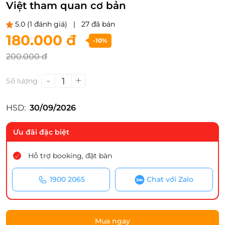
Việt tham quan cơ bản
5.0
(1 đánh giá)
|
27 đã bán
180.000 đ
-10%
200.000 đ
-
+
1
Số lượng
HSD:
30/09/2026
Ưu đãi đặc biệt
Hỗ trợ booking, đặt bàn
1900 2065
Chat với Zalo
Mua ngay