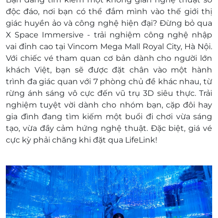
Điều kiện khác:
độc đáo, nơi bạn có thể đắm mình vào thế giới thị
Áp dụng 01 e-Voucher/e-Coupon cho 01
giác huyền ảo và công nghệ hiện đại? Đừng bỏ qua
khách
X Space Immersive - trải nghiệm công nghệ nhập
e-Voucher/e-Coupon không có giá trị quy đổi
vai đỉnh cao tại Vincom Mega Mall Royal City, Hà Nội.
thành tiền mặt, không trả lại tiền thừa
Với chiếc vé tham quan cơ bản dành cho người lớn
Không áp dụng đồng thời với chương trình
khách Việt, bạn sẽ được đặt chân vào một hành
khuyến mại khác
trình đa giác quan với 7 phòng chủ đề khác nhau, từ
rừng ánh sáng vô cực đến vũ trụ 3D siêu thực. Trải
nghiệm tuyệt vời dành cho nhóm bạn, cặp đôi hay
gia đình đang tìm kiếm một buổi đi chơi vừa sáng
tạo, vừa đầy cảm hứng nghệ thuật. Đặc biệt, giá vé
cực kỳ phải chăng khi đặt qua LifeLink!