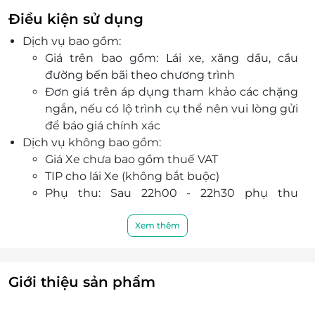
Điều kiện sử dụng
Dịch vụ bao gồm:
Giá trên bao gồm: Lái xe, xăng dầu, cầu
đường bến bãi theo chương trình
Đơn giá trên áp dụng tham khảo các chặng
ngắn, nếu có lộ trình cụ thể nên vui lòng gửi
để báo giá chính xác
Dịch vụ không bao gồm:
Giá Xe chưa bao gồm thuế VAT
TIP cho lái Xe (không bắt buộc)
Phụ thu: Sau 22h00 - 22h30 phụ thu
50k/lượt đón bồi dưỡng lái xe
Sau 23h30 - 4h30 phụ thu 100k/lượt
Xem thêm
Điều kiện đặt tour:
Hotline đặt tour & tư vấn (9h-20h): 1900 2065
Văn phòng HCM: 028.6680 8757 /
Giới thiệu sản phẩm
Liên hệ đặt chỗ trước khi mua voucher
Quy định chung: