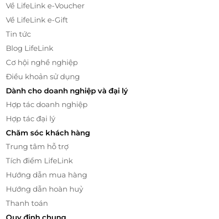
Về LifeLink e-Voucher
thức thanh toán linh hoạt như thanh toán trực tiếp,
qua thẻ ngân hàng hoặc ví điện tử.
Về LifeLink e-Gift
Tin tức
Đặt ngay dịch vụ xe du lịch 2 chiều Đà Nẵng - Huế
Blog LifeLink
qua
LifeLink
để tận hưởng chuyến đi an toàn, thoải
mái, và tiết kiệm chi phí!
Cơ hội nghề nghiệp
Điều khoản sử dụng
Dành cho doanh nghiệp và đại lý
Hợp tác doanh nghiệp
LifeLink
Hợp tác đại lý
Chăm sóc khách hàng
Trung tâm hỗ trợ
Tích điểm LifeLink
Hướng dẫn mua hàng
Hướng dẫn hoàn huỷ
Thanh toán
Quy định chung