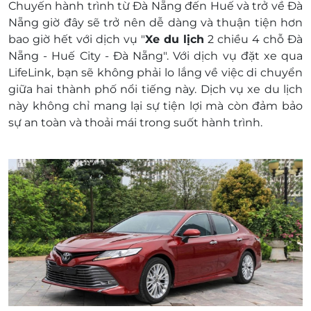
Chuyến hành trình từ Đà Nẵng đến Huế và trở về Đà
Trình tự các điểm tham quan có thể thay đổi
Nẵng giờ đây sẽ trở nên dễ dàng và thuận tiện hơn
do những sự cố khách quan như: thời tiết,
bao giờ hết với dịch vụ "
X
e du lịch
2 chiều 4 chỗ Đà
giao thông…nhưng vẫn đảm bảo đi đủ các
Nẵng - Huế City - Đà Nẵng"
. Với dịch vụ đặt xe qua
điểm đã ghi trong chương trình.
LifeLink
, bạn sẽ không phải lo lắng về việc di chuyển
Quý khách xuất hóa đơn vui lòng báo khi
giữa hai thành phố nổi tiếng này. Dịch vụ xe du lịch
đăng ký tour.
này không chỉ mang lại sự tiện lợi mà còn đảm bảo
Trong những trường hợp bất khả kháng
sự an toàn và thoải mái trong suốt hành trình.
như: khủng bố, bạo động, thiên tai, sự thay
đổi lịch trình của hàng không, tàu hỏa… công
ty sẽ chủ động thay đổi lộ trình đi hoặc hủy
tour vì sự thuận tiện và an toàn của Khách
Hàng và không chịu trách nhiệm bồi thường
cho những chi phí phát sinh.
Giấy tờ tùy thân như: Passport, Visa… Quý
khách tự giữ lấy, tốt nhất nên gửi ở lễ tân
khách sạn phòng những trường hợp rủi ro.
Công ty du lịch không chịu trách nhiệm cho
những trường hợp Quý Khách làm thất lạc