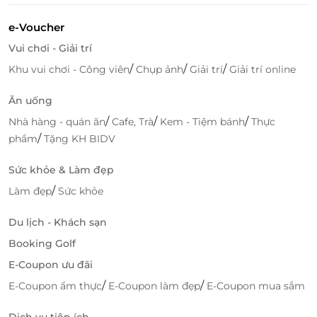
e-Voucher
Vui chơi - Giải trí
/
/
/
Khu vui chơi - Công viên
Chụp ảnh
Giải trí
Giải trí online
Ăn uống
/
/
/
Nhà hàng - quán ăn
Cafe, Trà
Kem - Tiệm bánh
Thực
/
phẩm
Tặng KH BIDV
Sức khỏe & Làm đẹp
/
Làm đẹp
Sức khỏe
Du lịch - Khách sạn
Booking Golf
E-Coupon ưu đãi
/
/
E-Coupon ẩm thực
E-Coupon làm đẹp
E-Coupon mua sắm
Dịch vụ tiện ích