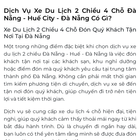
hay mất giấy tờ mang theo.
Điều kiện khác:
Dịch Vụ Xe Du Lịch 2 Chiều 4 Chỗ Đà
Áp dụng 01 E-Voucher/E-Coupon cho 04
Nẵng - Huế City - Đà Nẵng Có Gì?
khách.
Xe Du Lịch 2 Chiều 4 Chỗ Đón Quý Khách Tận
Một khách hàng được mua nhiều E-
Nơi Tại Đà Nẵng
Voucher/E-Coupon.
E-Voucher/E-Coupon không có giá trị quy
Một trong những điểm đặc biệt khi chọn dịch vụ
xe
đổi thành tiền mặt, không trả lại tiền thừa.
du lịch 2 chiều Đà Nẵng - Huế - Đà Nẵng
là việc
đón
Không áp dụng đồng thời với chương trình
khách tận nơi
tại các khách sạn, khu nghỉ dưỡng
khuyến mại khác.
hoặc điểm đón mà quý khách yêu cầu tại trung tâm
thành phố Đà Nẵng. Không cần phải mất thời gian
tìm kiếm phương tiện di chuyển, dịch vụ xe sẽ đến
tận nơi đón quý khách, giúp chuyến đi trở nên tiện
lợi và tiết kiệm thời gian.
Dịch vụ sẽ cung cấp
xe du lịch 4 chỗ
hiện đại, tiện
nghi, giúp quý khách cảm thấy thoải mái ngay từ khi
bắt đầu hành trình. Dù là chuyến đi ngắn hay dài,
bạn luôn có thể yên tâm rằng mình sẽ được đưa đón