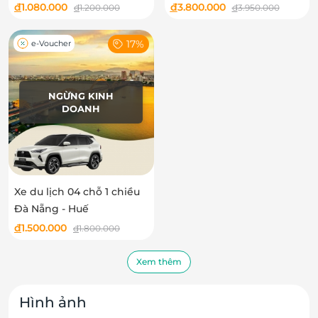
hành từ Đà Nẵng
Phong Nha hoặc Thiên
đ
1.080.000
đ
3.800.000
đ
1.200.000
đ
3.950.000
Đường - Sơn Trà - Bà Nà -
Hội An
17%
e-Voucher
NGỪNG KINH
DOANH
Xe du lịch 04 chỗ 1 chiều
Đà Nẵng - Huế
đ
1.500.000
đ
1.800.000
Xem thêm
Hình ảnh