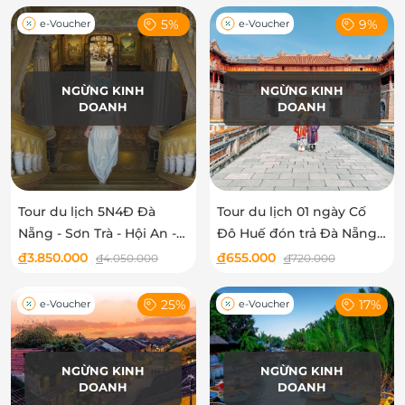
5%
9%
e-Voucher
e-Voucher
NGỪNG KINH
NGỪNG KINH
DOANH
DOANH
Tour du lịch 5N4Đ Đà
Tour du lịch 01 ngày Cố
Nẵng - Sơn Trà - Hội An -
Đô Huế đón trả Đà Nẵng
Bà Nà - Huế - Phong Nha
dành cho 01 khách
đ
3.850.000
đ
655.000
đ
4.050.000
đ
720.000
25%
17%
e-Voucher
e-Voucher
NGỪNG KINH
NGỪNG KINH
DOANH
DOANH