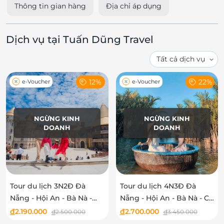
Thông tin gian hàng
Địa chỉ áp dụng
Dịch vụ tại Tuấn Dũng Travel
12%
22%
e-Voucher
e-Voucher
NGỪNG KINH
NGỪNG KINH
DOANH
DOANH
Tour du lịch 3N2Đ Đà
Tour du lịch 4N3Đ Đà
Nẵng - Hội An - Bà Nà -
Nẵng - Hội An - Bà Nà - Cù
Sơn Trà - Cầu Tình Yêu
Lao Chàm
đ
2.190.000
đ
2.700.000
đ
2.500.000
đ
3.450.000