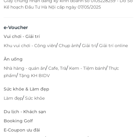
Giấy chứng nhận đăng ký kinh doanh số 0105228259 - Do Sở
Kế hoạch Đầu Tư Hà Nội cấp ngày 07/05/2025
e-Voucher
Vui chơi - Giải trí
/
/
/
Khu vui chơi - Công viên
Chụp ảnh
Giải trí
Giải trí online
Ăn uống
/
/
/
Nhà hàng - quán ăn
Cafe, Trà
Kem - Tiệm bánh
Thực
/
phẩm
Tặng KH BIDV
Sức khỏe & Làm đẹp
/
Làm đẹp
Sức khỏe
Du lịch - Khách sạn
Booking Golf
E-Coupon ưu đãi