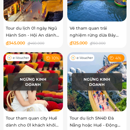
Tour du lịch 01 ngày Ngũ
Vé tham quan trải
Hành Sơn - Hội An dành
nghiệm rừng dừa Bảy
cho 01 khách
Mẫu dành cho 02 khách
đ
345.000
đ
125.000
đ
460.000
đ
150.000
10%
4%
e-Voucher
e-Voucher
NGỪNG KINH
NGỪNG KINH
DOANH
DOANH
Tour tham quan city Huế
Tour du lịch 5N4Đ Đà
dành cho 01 khách khởi
Nẵng hoặc Huế - Động