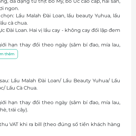
 đa dạng từ thịt bò Mỹ, bò Úc cao cấp, hải sản,
ươi ngon.
a chọn: Lẩu Malah Đài Loan, lẩu beauty Yuhua, lẩu
ẩu cà chua.
Đài Loan. Hai vị lẩu cay - không cay đối lập đem
ới hạn thay đổi theo ngày (sâm bí đao, mía lau,
è, trái cây).
m thêm
thiết kế xứ Đài, vừa sang trọng, lãng mạn, vừa
ức tiệc sinh nhật, liên hoan hay sum họp gia đình,
sau: Lẩu Malah Đài Loan/ Lẩu Beauty Yuhua/ Lẩu
/ Lẩu Cà Chua.
ới hạn thay đổi theo ngày (sâm bí đao, mía lau,
è, trái cây).
u VAT khi ra bill (theo đúng số tiền khách hàng