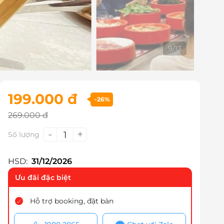
10
/
13
199.000 đ
-26%
269.000 đ
-
+
1
Số lượng
HSD:
31/12/2026
Ưu đãi đặc biệt
Hỗ trợ booking, đặt bàn