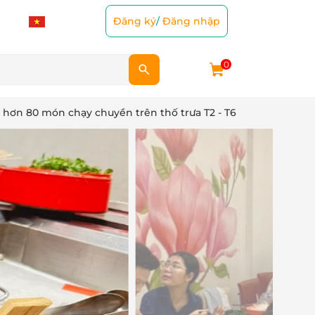
Đăng ký
/
Đăng nhập
0
u hơn 80 món chạy chuyền trên thố trưa T2 - T6