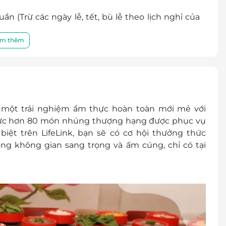
n (Trừ các ngày lễ, tết, bù lễ theo lịch nghỉ của
m thêm
ua mang về
cher/ 01 người/ 01 suất buffet (không bù tiền).
một trải nghiệm ẩm thực hoàn toàn mới mẻ với
thức hơn 80 món nhúng thượng hạng được phục vụ
Giảm 70% theo giá niêm yết, thanh toán trực tiếp
biệt trên LifeLink, bạn sẽ có cơ hội thưởng thức
ng không gian sang trọng và ấm cúng, chỉ có tại
.
để được phục vụ tốt nhất:
Hòa, TP. Hồ Chí Minh
cher/E-Coupon
đổi thành tiền mặt, không trả lại tiền thừa.