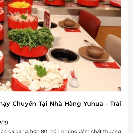
ình khuyến mại khác
hạy Chuyền Tại Nhà Hàng Yuhua - Trải
ạng
ực đơn đa dạng, hơn 80 món nhúng đậm chất thượng