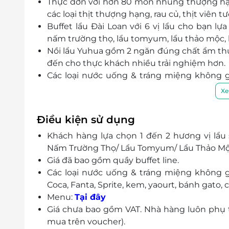
Thực đơn với hơn 80 món nhúng thượng hạng,
các loại thịt thượng hạng, rau củ, thịt viên t
Buffet lẩu Đài Loan với 6 vị lẩu cho bạn lự
nấm trường thọ, lẩu tomyum, lẩu thảo mộc, l
Nồi lẩu Yuhua gồm 2 ngăn đúng chất ẩm thực 
đến cho thực khách nhiều trải nghiệm hơn.
Các loại nước uống & tráng miệng không gi
Coca, Fanta, Sprite, kem, yaourt, bánh gato, ch
Xe
Yuhua với không gian mang đậm phong cách 
ngọt ngào, gần gũi, thích hợp cho việc tổ ch
Điều kiện sử dụng
bè bạn…
Khách hàng lựa chọn 1 đến 2 hương vị lẩu 
Nấm Trường Thọ/ Lẩu Tomyum/ Lẩu Thảo Mộc
Giá đã bao gồm quầy buffet line.
Các loại nước uống & tráng miệng không gi
Coca, Fanta, Sprite, kem, yaourt, bánh gato, ch
Menu:
Tại đây
Giá chưa bao gồm VAT. Nhà hàng luôn phụ th
mua trên voucher).