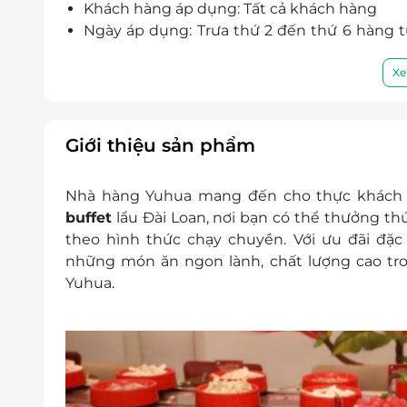
Khách hàng áp dụng: Tất cả khách hàng
Ngày áp dụng: Trưa thứ 2 đến thứ 6 hàng tuầ
nhà nước)
Giờ áp dụng: 11h00 - 16h00
Xe
Dịch vụ không áp dụng: Không áp dụng m
Số lượng E-Voucher áp dụng: Sử dụng 01 vou
Không giới hạn số lượng voucher/ hóa đơn.
Giới thiệu sản phẩm
Phụ thu (nếu có)
Trẻ em:
Nhà hàng Yuhua mang đến cho thực khách 
Dưới 1m: Miễn phí.
buffet
lẩu Đài Loan, nơi bạn có thể thưởng 
Từ 1m - dưới 1m3 đi kèm người lớn: 
theo hình thức chạy chuyền. Với ưu đãi đặc 
tại nhà hàng.
những món ăn ngon lành, chất lượng cao tro
Từ 1m3 trở lên: Tính như vé người lớn
Yuhua.
Khách hàng vui lòng đặt chỗ trước khi đến 
Hotline: 0929 838 238
Địa chỉ: 291B Lê Văn Sỹ, Phường Tân Sơn 
Điều kiện khác
Một khách hàng được mua nhiều E-Vou
E-Voucher/E-Coupon không có giá trị quy 