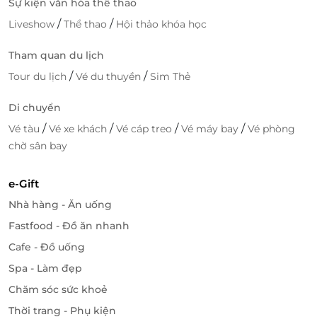
Sự kiện văn hóa thể thao
/
/
Liveshow
Thể thao
Hội thảo khóa học
Tham quan du lịch
/
/
Tour du lịch
Vé du thuyền
Sim Thẻ
Di chuyển
/
/
/
/
Vé tàu
Vé xe khách
Vé cáp treo
Vé máy bay
Vé phòng
chờ sân bay
e-Gift
Nhà hàng - Ăn uống
Fastfood - Đồ ăn nhanh
Cafe - Đồ uống
Spa - Làm đẹp
Chăm sóc sức khoẻ
Thời trang - Phụ kiện