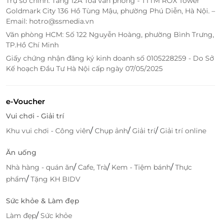
Trụ sở chính: Tầng 12A Tòa văn phòng - TTTM ROX Tower
Goldmark City 136 Hồ Tùng Mậu, phường Phú Diễn, Hà Nội. –
Email: hotro@ssmedia.vn
Văn phòng HCM: Số 122 Nguyễn Hoàng, phường Bình Trưng,
TP.Hồ Chí Minh
Giấy chứng nhận đăng ký kinh doanh số 0105228259 - Do Sở
Kế hoạch Đầu Tư Hà Nội cấp ngày 07/05/2025
e-Voucher
Vui chơi - Giải trí
/
/
/
Khu vui chơi - Công viên
Chụp ảnh
Giải trí
Giải trí online
Ăn uống
/
/
/
Nhà hàng - quán ăn
Cafe, Trà
Kem - Tiệm bánh
Thực
/
phẩm
Tặng KH BIDV
Sức khỏe & Làm đẹp
/
Làm đẹp
Sức khỏe