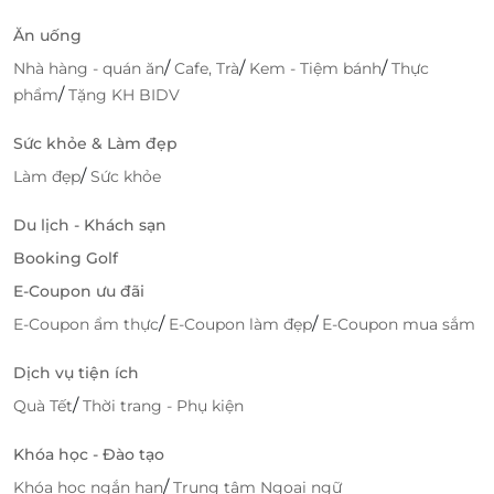
Ăn uống
/
/
/
Nhà hàng - quán ăn
Cafe, Trà
Kem - Tiệm bánh
Thực
/
phẩm
Tặng KH BIDV
Sức khỏe & Làm đẹp
/
Làm đẹp
Sức khỏe
Du lịch - Khách sạn
Booking Golf
E-Coupon ưu đãi
/
/
E-Coupon ẩm thực
E-Coupon làm đẹp
E-Coupon mua sắm
Dịch vụ tiện ích
/
Quà Tết
Thời trang - Phụ kiện
Khóa học - Đào tạo
/
Khóa học ngắn hạn
Trung tâm Ngoại ngữ