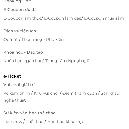
Booking Golf
biểu diễn chuyên nghiệp, hấp dẫn, Rạp Xiếc Trung
E-Coupon ưu đãi
Ương hứa hẹn sẽ mang đến sự hài lòng nhất cho
/
/
E-Coupon ẩm thực
E-Coupon làm đẹp
E-Coupon mua sắm
mọi khách hàng.
Dịch vụ tiện ích
Truy cập
LifeLink
để sở hữu vô vàn deal vui chơi -
giải trí hấp dẫn bạn nhé!
/
Quà Tết
Thời trang - Phụ kiện
Khóa học - Đào tạo
/
Khóa học ngắn hạn
Trung tâm Ngoại ngữ
LifeLink
e-Ticket
Vui chơi giải trí
/
/
/
Vé xem phim
Khu vui chơi
Điểm tham quan
Sân khấu
nghệ thuật
Sự kiện văn hóa thể thao
/
/
Liveshow
Thể thao
Hội thảo khóa học