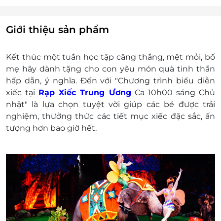
Rạp Xiếc Trung Ương để kích hoạt mã LifeLink
lòng nhất cho mọi khách hàng.
và đổi vé cứng tại quầy trong giờ hành chính.
Khách hàng liên hệ với Ban tổ chức ngày Thứ 7
Giới thiệu sản phẩm
và Chủ nhật trong giờ hành chính:
Sáng 8h30 - 11h30.
Kết thúc một tuần học tập căng thẳng, mệt mỏi, bố
Chiều 14h30 đến 17h00.
mẹ hãy dành tặng cho con yêu món quà tinh thần
Trước giờ biểu diễn 30 phút (Sau 15 phút kể
hấp dẫn, ý nghĩa. Đến với "Chương trình biểu diễn
từ khi bắt đầu biểu diễn đổi vé không còn
xiếc tại
Rạp Xiếc Trung Ương
Ca 10h00 sáng Chủ
hiệu lực).
nhật" là lựa chọn tuyệt vời giúp các bé được trải
Hàng tuần rạp xiếc Trung Ương sẽ có những
nghiệm, thưởng thức các tiết mục xiếc đặc sắc, ấn
chương trình biểu diễn với các chủ đề khác
tượng hơn bao giờ hết.
nhau.
Khách hàng vui lòng liên hệ trước qua số điện
thoại để được phục vụ tốt nhất:
Số 67 – 69 Trần Nhân Tông, Hai Bà Trưng, Hà
Nội.
Điện thoại : 0914 625 655
E-Voucher/E-Coupon không có giá trị quy đổi
thành tiền mặt, không trả lại tiền thừa.