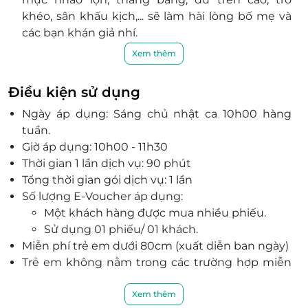
khéo, sân khấu kịch,... sẽ làm hài lòng bố mẹ và
các bạn khán giả nhí.
Các bạn nhỏ sẽ có những tràng cười sảng khoái
Xem thêm
cùng những chú hề ngộ nghĩnh hay các tiết
mục xiếc thú đang yêu mang đến những
Điều kiện sử dụng
khoảnh khắc ý nghĩa, tuyệt vời.
Ngày áp dụng: Sáng chủ nhật ca 10h00 hàng
Khán giả sẽ có cơ hội thưởng thức các màn biểu
tuần.
diễn ấn tượng, những tương tác thú vị giữa
Giờ áp dụng: 10h00 - 11h30
nghệ sĩ với khán giả, cùng bài học ý nghĩa về
Thời gian 1 lần dịch vụ: 90 phút
tình đoàn kết của muôn loài thông qua vở kịch
Tổng thời gian gói dịch vụ: 1 lần
thiếu nhi.
Số lượng E-Voucher áp dụng:
Rạp Xiếc Trung Ương sở hữu sân khấu tròn 3D,
Một khách hàng được mua nhiều phiếu.
âm thanh, ánh sáng hiện đại cùng hệ thống
Sử dụng 01 phiếu/ 01 khách.
điều hòa giúp các bé có những phút giây
Miễn phí trẻ em dưới 80cm (xuất diễn ban ngày)
thưởng thức khó quên.
Trẻ em không nằm trong các trường hợp miễn
Với đội ngũ các nghệ sĩ tài năng cùng các tiết
phí sẽ áp dụng bằng vé người lớn.
mục biểu diễn chuyên nghiệp, hấp dẫn, Rạp
Khách hàng vui lòng liên hệ trước với quầy vé tại
Xem thêm
Xiếc Trung Ương hứa hẹn sẽ mang đến sự hài