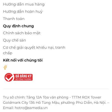
Hướng dẫn mua hàng
Hướng dẫn hoàn huỷ
Thanh toán
Quy định chung
Chính sách bảo mật
Quy chế sàn
Cơ chế giải quyết khiếu nại, tranh
chấp
Đôi nét về
Rạp Xiếc Trung Ương
Kết nối với chúng tôi
Đặc biệt Rạp Xiếc Trung Ương sở hữu sân khấu tròn
3D, âm thanh, ánh sáng hiện đại cùng hệ thống điều
hòa giúp các bé có những phút giây thưởng thức
khó quên.
Trụ sở chính: Tầng 12A Tòa văn phòng - TTTM ROX Tower
Goldmark City 136 Hồ Tùng Mậu, phường Phú Diễn, Hà Nội. –
Email: hotro@ssmedia.vn