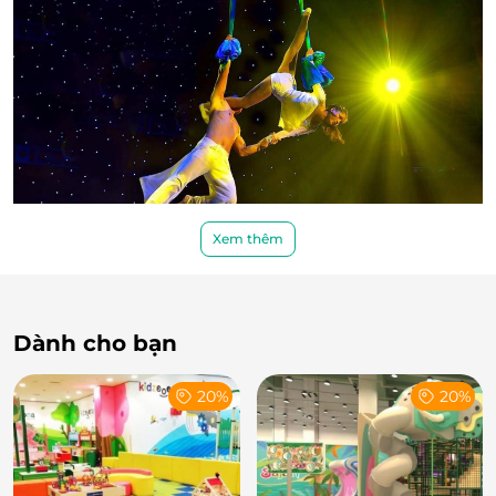
Xem thêm
Những màn nhào lộn trên dây mạo hiểm, lôi cuốn.
Dành cho bạn
20%
20%