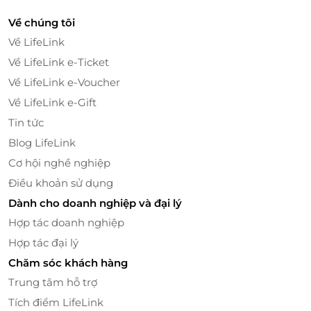
Về chúng tôi
Về LifeLink
Bên cạnh đó, các bạn nhỏ sẽ có những tràng cười
sảng khoái cùng những chú hề ngộ nghĩnh hay các
Về LifeLink e-Ticket
tiết mục xiếc thú đang yêu mang đến những
Về LifeLink e-Voucher
khoảnh khắc ý nghĩa, tuyệt vời.
Về LifeLink e-Gift
Tin tức
Blog LifeLink
Cơ hội nghề nghiệp
Điều khoản sử dụng
Dành cho doanh nghiệp và đại lý
Hợp tác doanh nghiệp
Hợp tác đại lý
Chăm sóc khách hàng
Trung tâm hỗ trợ
Tích điểm LifeLink