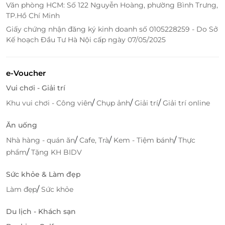
Văn phòng HCM: Số 122 Nguyễn Hoàng, phường Bình Trưng,
TP.Hồ Chí Minh
Giấy chứng nhận đăng ký kinh doanh số 0105228259 - Do Sở
Kế hoạch Đầu Tư Hà Nội cấp ngày 07/05/2025
e-Voucher
Vui chơi - Giải trí
/
/
/
Khu vui chơi - Công viên
Chụp ảnh
Giải trí
Giải trí online
Ăn uống
/
/
/
Nhà hàng - quán ăn
Cafe, Trà
Kem - Tiệm bánh
Thực
/
phẩm
Tặng KH BIDV
Sức khỏe & Làm đẹp
/
Làm đẹp
Sức khỏe
Đội ngũ nghệ sĩ tài năng, chuyên nghiệp, nhiệt tình.
Du lịch - Khách sạn
Với đội ngũ các nghệ sĩ tài năng cùng các tiết mục