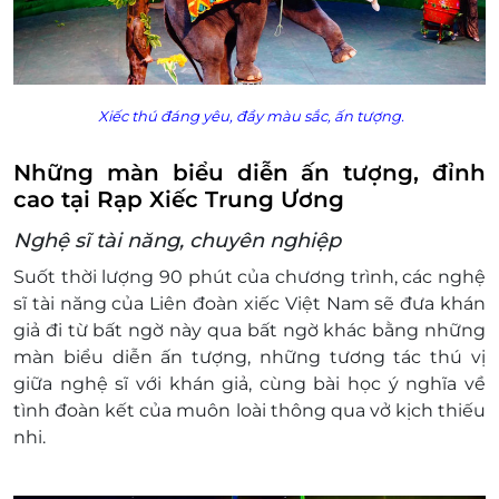
Không áp dụng đồng thời với chương trình
khuyến mại khác
Giá chưa bao gồm VAT. Khách hàng muốn lấy
hóa đơn vui lòng liên hệ NCC.
Xiếc thú đáng yêu, đầy màu sắc, ấn tượng.
Những màn biểu diễn ấn tượng, đỉnh
cao tại Rạp Xiếc Trung Ương
Nghệ sĩ tài năng, chuyên nghiệp
Suốt thời lượng 90 phút của chương trình, các nghệ
sĩ tài năng của Liên đoàn xiếc Việt Nam sẽ đưa khán
giả đi từ bất ngờ này qua bất ngờ khác bằng những
màn biểu diễn ấn tượng, những tương tác thú vị
giữa nghệ sĩ với khán giả, cùng bài học ý nghĩa về
tình đoàn kết của muôn loài thông qua vở kịch thiếu
nhi.