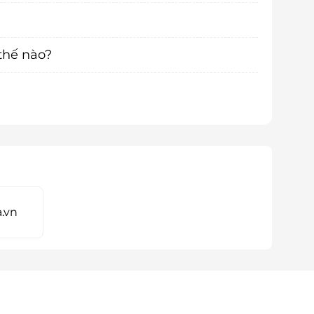
thế nào?
.vn