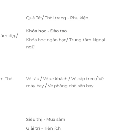
/
Quà Tết
Thời trang - Phụ kiện
Khóa học - Đào tạo
/
làm đẹp
/
Khóa học ngắn hạn
Trung tâm Ngoại
ngữ
/
/
/
im Thẻ
Vé tàu
Vé xe khách
Vé cáp treo
Vé
/
máy bay
Vé phòng chờ sân bay
Siêu thị - Mua sắm
Giải trí - Tiện ích