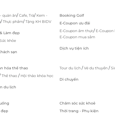
/
/
- quán ăn
Cafe, Trà
Kem -
Booking Golf
/
/
h
Thực phẩm
Tặng KH BIDV
E-Coupon ưu đãi
/
E-Coupon ẩm thực
E-Coupon 
 & Làm đẹp
E-Coupon mua sắm
Sức khỏe
Dịch vụ tiện ích
 Khách sạn
/
/
ăn hóa thể thao
Tour du lịch
Vé du thuyền
S
/
/
Thể thao
Hội thảo khóa học
Di chuyển
 du lịch
 uống
Chăm sóc sức khoẻ
 đẹp
Thời trang - Phụ kiện