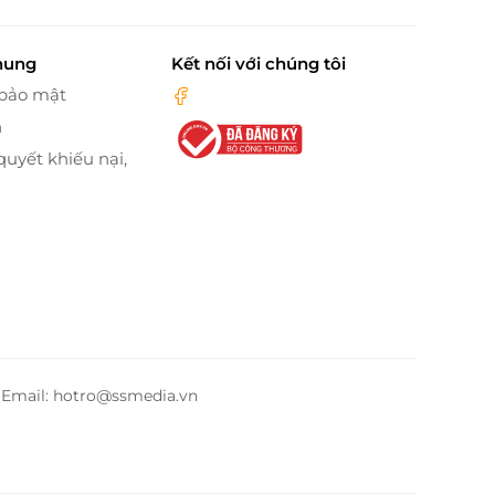
hung
Kết nối với chúng tôi
 bảo mật
n
quyết khiếu nại,
– Email: hotro@ssmedia.vn