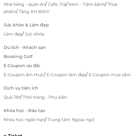
/
/
/
Nhà hàng - quán ăn
Cafe, Trà
Kem - Tiệm bánh
Thực
/
phẩm
Tặng KH BIDV
Sức khỏe & Làm đẹp
/
Làm đẹp
Sức khỏe
Du lịch - Khách sạn
Booking Golf
E-Coupon ưu đãi
/
/
E-Coupon ẩm thực
E-Coupon làm đẹp
E-Coupon mua sắm
Dịch vụ tiện ích
/
Quà Tết
Thời trang - Phụ kiện
Khóa học - Đào tạo
/
Khóa học ngắn hạn
Trung tâm Ngoại ngữ
e-Ticket