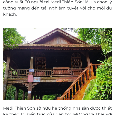
công suất 30 người tại Medi Thiên Sơn" là lựa chọn lý
tưởng mang đến trải nghiệm tuyệt vời cho mỗi du
khách.
Medi Thiên Sơn sở hữu hệ thống nhà sàn được thiết
kế theo lối kiến trúc của dân tộc Mường và Thái, với