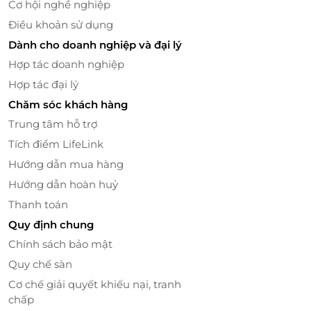
Cơ hội nghề nghiệp
Điều khoản sử dụng
Dành cho doanh nghiệp và đại lý
Hợp tác doanh nghiệp
Cuộc hành trình tiếp tục đưa du khách lên Ngoạn
Hợp tác đại lý
Sơn, tại đây bạn sẽ có cơ hội khám phá các địa điểm
Chăm sóc khách hàng
hấp dẫn như: Bàn tay chữa lành, sân khấu thực cảnh,
Trung tâm hỗ trợ
tham quan khu vườn chủ đề, dạo quanh rừng
Tích điểm LifeLink
thông, hồ trên núi... Những du khách thích sự nhẹ
nhàng và thư giãn có thể thiền hoặc tập Yoga bên
Hướng dẫn mua hàng
bờ hồ Ngoạn Sơn, tìm sự tĩnh lặng cho tâm hồn.
Hướng dẫn hoàn huỷ
Thanh toán
Quy định chung
Chính sách bảo mật
Quy chế sàn
Cơ chế giải quyết khiếu nại, tranh
chấp