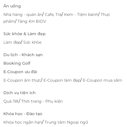
Ăn uống
Truy cập
lifelink.vn
để sở hữu vô vàn deal du lịch hấp
dẫn bạn nhé!
/
/
/
Nhà hàng - quán ăn
Cafe, Trà
Kem - Tiệm bánh
Thực
/
phẩm
Tặng KH BIDV
Sức khỏe & Làm đẹp
LifeLink
/
Làm đẹp
Sức khỏe
Du lịch - Khách sạn
Booking Golf
E-Coupon ưu đãi
/
/
E-Coupon ẩm thực
E-Coupon làm đẹp
E-Coupon mua sắm
Dịch vụ tiện ích
/
Quà Tết
Thời trang - Phụ kiện
Khóa học - Đào tạo
/
Khóa học ngắn hạn
Trung tâm Ngoại ngữ