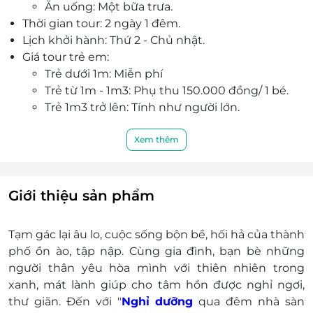
Ăn uống: Một bữa trưa.
Thời gian tour: 2 ngày 1 đêm.
Lịch khởi hành: Thứ 2 - Chủ nhật.
Giá tour trẻ em:
Trẻ dưới 1m: Miễn phí
Trẻ từ 1m - 1m3: Phụ thu 150.000 đồng/ 1 bé.
Trẻ 1m3 trở lên: Tính như người lớn.
Phụ thu: Có áp dụng lễ, tết.
Thông tin đặt tour:
Xem thêm
Đặt 07 ngày trước ngày khởi hành.
Hotline đặt tour & tư vấn (9h00 - 20h00):
0981 500 919.
Giới thiệu sản phẩm
Địa chỉ: Vân Hoà, Bà Vì, Hà Nội.
Điều kiện hoãn/ huỷ tour: Không hoãn/ hủy.
Tạm gác lại âu lo, cuộc sống bộn bề, hối hả của thành
phố ồn ào, tập nập. Cùng gia đình, bạn bè những
người thân yêu hòa mình với thiên nhiên trong
xanh, mát lành giúp cho tâm hồn được nghỉ ngơi,
thư giãn. Đến với "
Nghỉ dưỡng
qua đêm nhà sàn