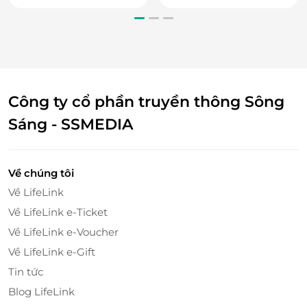
Ngoài ra, tại khu Trung Sơn với đa dạng các dịch vụ
vui chơi, giải trí: Tắm suối, thác, bể bơi, các khoang
Công ty cổ phần truyền thông Sông
tắm dọc suối, khám phá thác Cổng Trời, khám phá
hệ sinh thái rừng nguyên sinh Ba Vì. Du khách có
Sáng - SSMEDIA
thể thỏa sức tham gia các hoạt động vui chơi tại đây.
Về chúng tôi
Về LifeLink
Về LifeLink e-Ticket
Về LifeLink e-Voucher
Về LifeLink e-Gift
Tin tức
Blog LifeLink