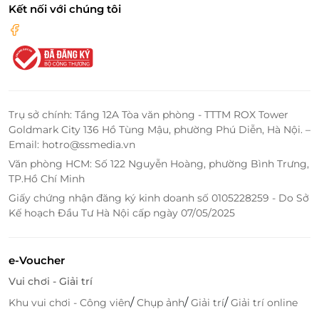
Kết nối với chúng tôi
Trụ sở chính: Tầng 12A Tòa văn phòng - TTTM ROX Tower
Bên cạnh đó, hoạt động chèo thuyền trên hồ, cắm
Goldmark City 136 Hồ Tùng Mậu, phường Phú Diễn, Hà Nội. –
trại tại rừng thông... cũng rất thú vị, dành cho các
Email: hotro@ssmedia.vn
nhóm bạn trẻ vô cùng hấp dẫn. Nhà hàng tại Medi
Văn phòng HCM: Số 122 Nguyễn Hoàng, phường Bình Trưng,
Thiên Sơn mang đến cho du khách các món ăn
TP.Hồ Chí Minh
thơm ngon, mang nét đặc trưng riêng của núi rừng:
Giấy chứng nhận đăng ký kinh doanh số 0105228259 - Do Sở
Bánh tẻ, cơm Lam xứ Mường, cá sông Đà, lợn Mán,
Kế hoạch Đầu Tư Hà Nội cấp ngày 07/05/2025
gà ri... giúp bạn có những trải nghiệm ẩm thực đáng
nhớ.
e-Voucher
Với cảnh sắc thiên nhiên phong phú, không khí
Vui chơi - Giải trí
trong lành, dịch vụ hấp dẫn, Medi Thiên Sơn hứa hẹn
/
/
/
Khu vui chơi - Công viên
Chụp ảnh
Giải trí
Giải trí online
là địa chỉ du lịch hấp dẫn đối với mọi khách hàng.