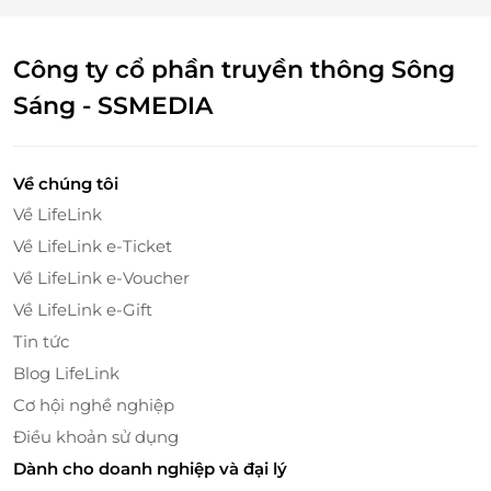
Đặc biệt, tại quầy buffet, bạn có thể thoải mái lựa
chọn các món ăn Á - Âu hấp dẫn hay những món
Công ty cổ phần truyền thông Sông
ngon đặc trưng của ẩm thực Hà Nội như bánh cuốn
Sáng - SSMEDIA
Thanh Trì, bún mọc, phở bò... mang đến trải nghiệm
ẩm thực hấp dẫn, tuyệt vời cho mỗi người.
Về chúng tôi
Về LifeLink
Về LifeLink e-Ticket
Về LifeLink e-Voucher
Về LifeLink e-Gift
Tin tức
Blog LifeLink
Cơ hội nghề nghiệp
Điều khoản sử dụng
Quầy buffet đa dạng ẩm thực Á - Âu
Dành cho doanh nghiệp và đại lý