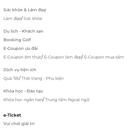
Truy cập
dealtoday
để sở hữu vô vàn deal dịch vụ
Sức khỏe & Làm đẹp
hấp dẫn, tuyệt vời bạn nhé!
/
Làm đẹp
Sức khỏe
Du lịch - Khách sạn
Booking Golf
LifeLink
E-Coupon ưu đãi
/
/
E-Coupon ẩm thực
E-Coupon làm đẹp
E-Coupon mua sắm
Dịch vụ tiện ích
/
Quà Tết
Thời trang - Phụ kiện
Khóa học - Đào tạo
/
Khóa học ngắn hạn
Trung tâm Ngoại ngữ
e-Ticket
Vui chơi giải trí