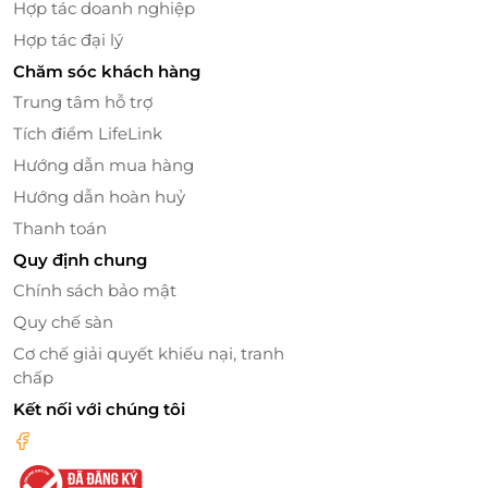
Hợp tác doanh nghiệp
Dịch vụ tiện ích, đẳng cấp
Hợp tác đại lý
Phòng chờ Sông Hồng Premium Lounge & Bar có
Chăm sóc khách hàng
nhiều không gian phục vụ cho các nhu cầu khác
Trung tâm hỗ trợ
nhau của khách hàng như: Màn hình hiển thị
Tích điểm LifeLink
chuyến bay, chương trình TV, wifi cùng các tiện ích
văn phòng, ghế sofa êm ái, tủ để hành lý, vật dụng
Hướng dẫn mua hàng
tiện ích cá nhân, máy đánh giầy... giúp bạn có thể
Hướng dẫn hoàn huỷ
thoải mái tận hưởng các dịch vụ một cách trọn vẹn
Thanh toán
nhất.
Quy định chung
Chính sách bảo mật
Quy chế sàn
Cơ chế giải quyết khiếu nại, tranh
chấp
Kết nối với chúng tôi