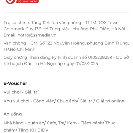
Trụ sở chính: Tầng 12A Tòa văn phòng - TTTM ROX Tower
Goldmark City 136 Hồ Tùng Mậu, phường Phú Diễn, Hà Nội. –
Email: hotro@ssmedia.vn
Văn phòng HCM: Số 122 Nguyễn Hoàng, phường Bình Trưng,
TP.Hồ Chí Minh
Giấy chứng nhận đăng ký kinh doanh số 0105228259 - Do Sở
Kế hoạch Đầu Tư Hà Nội cấp ngày 07/05/2025
e-Voucher
Phòng chờ trang bị nhiều thiết bị hiện đại, tiện nghi
Vui chơi - Giải trí
Cùng đội ngũ nhân viên chuyên nghiệp, chu đáo,
/
/
/
Khu vui chơi - Công viên
Chụp ảnh
Giải trí
Giải trí online
nhiệt tình cùng phong cách phục vụ cởi mở, chân
Ăn uống
thành, hiếu khách, Phòng chờ Sông Hồng Premium
Lounge & Bar sẽ mang đến sự hài lòng nhất đến mọi
/
/
/
Nhà hàng - quán ăn
Cafe, Trà
Kem - Tiệm bánh
Thực
khách hàng.
/
phẩm
Tặng KH BIDV