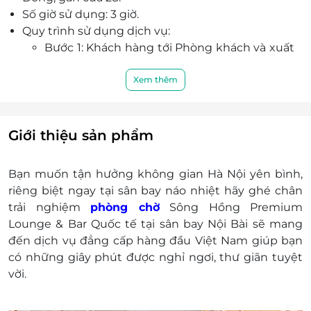
Số giờ sử dụng: 3 giờ.
Quy trình sử dụng dịch vụ:
Bước 1: Khách hàng tới Phòng khách và xuất
trình mã E-voucher (nhận được qua tin nhắn
SMS, Email, ứng dụng điện thoại di động -
Xem thêm
mobile app của LifeLink) cùng Thẻ lên tàu
bay (Boarding Pass).
Bước 2: Nhân viên tại phòng chờ đối chiếu
Giới thiệu sản phẩm
thông tin, nhập mã E-Voucher và scan thông
tin Boarding Pass vào hệ thống để xác thực
Bạn muốn tận hưởng không gian Hà Nội yên bình,
thông tin.
riêng biệt ngay tại sân bay náo nhiệt hãy ghé chân
Bước 3: Nếu xác thực thành công, mời Khách
trải nghiệm
phòng chờ
Sông Hồng Premium
hàng sử dụng dịch vụ.
Lounge & Bar Quốc tế tại sân bay Nội Bài sẽ mang
Trong trường hợp có người đi kèm, Quý khách
đến dịch vụ đẳng cấp hàng đầu Việt Nam giúp bạn
Vui lòng liên hệ đặt chỗ trước với LifeLink để
có những giây phút được nghỉ ngơi, thư giãn tuyệt
nhận ưu đãi như sau:
vời.
Miễn phí cho 02 trẻ em dưới 5 tuổi đi kèm
với Khách hàng.