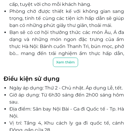
cấp, tuyệt vời cho mỗi khách hàng.
Phòng chờ được thiết kế với không gian sang
trọng, tinh tế cùng các tiện ích hấp dẫn sẽ giúp
bạn có những phút giây thư giãn, thoải mái.
Bạn sẽ có cơ hội thưởng thức các món Âu, Á đa
dạng và những món ngon đặc trưng của ẩm
thực Hà Nội: Bánh cuốn Thanh Trì, bún mọc, phở
bò… mang đến trải nghiệm ẩm thực hấp dẫn,
tuyệt vời.
Xem thêm
Với đội ngũ nhân viên chuyên nghiệp, chu đáo,
nhiệt tình cùng phong cách phục vụ cởi mở,
Điều kiện sử dụng
chân thành, hiếu khách, Phòng chờ sẽ mang
Ngày áp dụng: Thứ 2 - Chủ nhật. Áp dụng Lễ, tết.
đến sự hài lòng nhất đến mọi khách hàng.
Giờ áp dụng: Từ 6h30 sáng đến 2h00 sáng hôm
sau.
Địa điểm: Sân bay Nội Bài - Ga đi Quốc tế - Tp. Hà
Nội.
Vị trí: Tầng 4, Khu cách ly ga đi quốc tế, cánh
Đông, gần cửa 28.