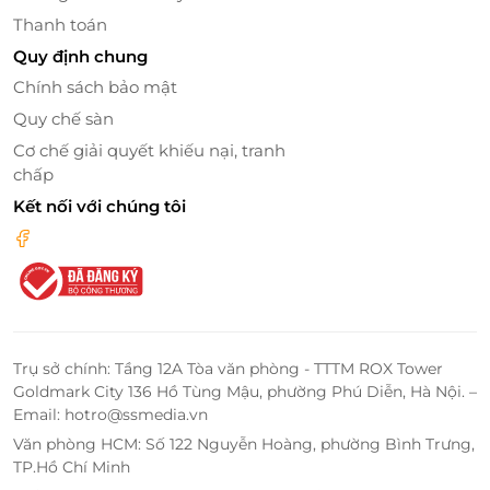
Thanh toán
Quy định chung
Chính sách bảo mật
Mỗi món ăn tại Baoz Dimsum đều được chế biến tỉ
mỉ, công phu mang lại hương vị thơm ngon và chất
Quy chế sàn
lượng tuyệt vời giúp bạn có một trải nghiệm ẩm thực
Cơ chế giải quyết khiếu nại, tranh
hoàn hảo.
chấp
Kết nối với chúng tôi
LifeLink – Nền tảng cung cấp thẻ quà
tặng uy tín
LifeLink là nơi bạn có thể tìm thấy thẻ quà tặng của
nhiều thương hiệu nổi tiếng, bao gồm Baoz
Dimsum. Thẻ quà tặng LifeLink mang đến sự tiện lợi
Trụ sở chính: Tầng 12A Tòa văn phòng - TTTM ROX Tower
Goldmark City 136 Hồ Tùng Mậu, phường Phú Diễn, Hà Nội. –
cho khách hàng khi muốn thưởng thức các món ăn
Email: hotro@ssmedia.vn
ngon tại Baoz Dimsum mà không cần phải lo lắng về
Văn phòng HCM: Số 122 Nguyễn Hoàng, phường Bình Trưng,
giá cả. Chỉ cần mua thẻ quà tặng, bạn sẽ dễ dàng trải
TP.Hồ Chí Minh
nghiệm những món ăn hấp dẫn tại các cửa hàng