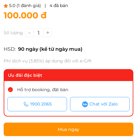
5.0
(1 đánh giá)
|
4 đã bán
100.000 đ
-
+
1
Số lượng
HSD:
90 ngày (kể từ ngày mua)
Phí dịch vụ (3.85%) áp dụng đối với e-Gift
Ưu đãi đặc biệt
Hỗ trợ booking, đặt bàn
1900 2065
Chat với Zalo
Mua ngay