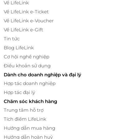
Về LifeLink
với Baoz Dimsum, thực khách sẽ được đắm mình
Về LifeLink e-Ticket
trong bầu không gian của một Hồng Kông xưa hoài
Về LifeLink e-Voucher
cổ, bởi lối thiết kế sang trọng mang đậm nét cổ điển
Về LifeLink e-Gift
xen lẫn đương đại.
Tin tức
Không gian dùng bữa đa dạng gồm khu vực sảnh
Blog LifeLink
chung rộng rãi, thoáng mát, tươi sáng và khu phòng
Cơ hội nghề nghiệp
V.I.P mang đến sự riêng tư, ấm cúng. Baoz Dimsum
hứa hẹn mang lại cho bạn phút giây dùng bữa đầy
Điều khoản sử dụng
thư giãn, thoải mái bên gia đình và người thân yêu.
Dành cho doanh nghiệp và đại lý
Hợp tác doanh nghiệp
Hợp tác đại lý
Chăm sóc khách hàng
Trung tâm hỗ trợ
Tích điểm LifeLink
Hướng dẫn mua hàng
Hướng dẫn hoàn huỷ