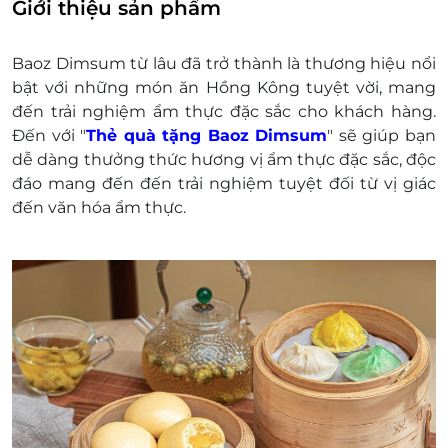
Nghiêm cấm mọi hình thức mua đi bán lại, kinh
Giới thiệu sản phẩm
doanh trái với qui định của LifeLink và Baoz
Dimsum
Baoz Dimsum từ lâu đã trở thành là thương hiệu nổi
Baoz Dimsum có quyền từ chối áp dụng và thu
bật với những món ăn Hồng Kông tuyệt vời, mang
hồi E-Gift khi phát hiện E-Gift đó nằm trong
đến trải nghiệm ẩm thực đặc sắc cho khách hàng.
hành vi mua đi bán lại, kinh doanh trái với quy
Đến với "
Thẻ quà tặng
Baoz Dimsum
" sẽ giúp bạn
định của LifeLink và Baoz Dimsum
dễ dàng thưởng thức hương vị ẩm thực đặc sắc, độc
Nếu giá trị đơn hàng của khách hàng vượt quá
đáo mang đến đến trải nghiệm tuyệt đối từ vị giác
giá trị của E-Gift thì khách hàng phải thanh toán
đến văn hóa ẩm thực.
thêm khoản chênh lệch đó.
Baoz Dimsum chịu trách nhiệm xuất hóa đơn
VAT cho khách hàng sử dụng tại nhà hàng.
Chỉ xuất hóa đơn VAT cho khách hàng trực tiếp
dùng bữa tại nhà hàng.
Khách hàng có trách nhiệm bảo mật thông tin
mã thẻ quà tặng sau khi đặt mua. LifeLink sẽ
không chịu trách nhiệm hoàn trả các mã thẻ bị
mất hoặc ở trạng thái "Đã sử dụng" với bất kỳ lý
do gì.