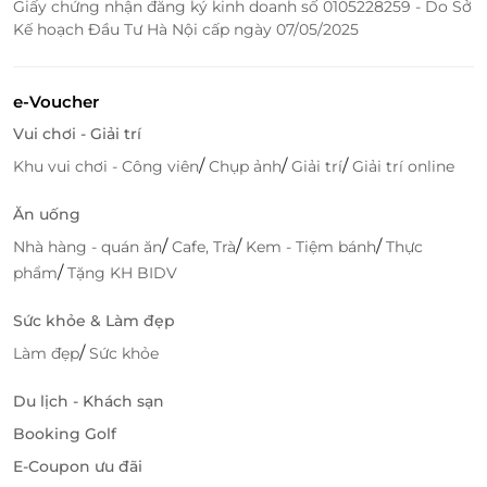
Giấy chứng nhận đăng ký kinh doanh số 0105228259 - Do Sở
Baoz Dimsum gần nhất.
Kế hoạch Đầu Tư Hà Nội cấp ngày 07/05/2025
e-Voucher
Vui chơi - Giải trí
/
/
/
Khu vui chơi - Công viên
Chụp ảnh
Giải trí
Giải trí online
Ăn uống
/
/
/
Nhà hàng - quán ăn
Cafe, Trà
Kem - Tiệm bánh
Thực
/
phẩm
Tặng KH BIDV
Sức khỏe & Làm đẹp
Khi mua thẻ quà tặng Baoz Dimsum tại LifeLink, bạn
/
Làm đẹp
Sức khỏe
sẽ có cơ hội thưởng thức các món ăn đặc sắc của
Hồng Kông với một mức giá hợp lý và nhiều ưu đãi
Du lịch - Khách sạn
hấp dẫn. Thẻ quà tặng là món quà tuyệt vời dành
cho những ai yêu thích ẩm thực và muốn khám phá
Booking Golf
thêm những hương vị mới.
E-Coupon ưu đãi