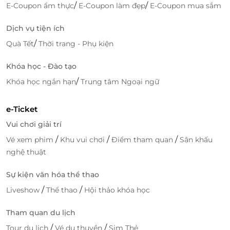
/
/
E-Coupon ẩm thực
E-Coupon làm đẹp
E-Coupon mua sắm
Đừng bỏ lỡ cơ hội thưởng thức những món ăn đặc
sắc từ Baoz Dimsum! Mua thẻ quà tặng Baoz
Dịch vụ tiện ích
Dimsum tại
LifeLink
ngay hôm nay và tận hưởng
/
Quà Tết
Thời trang - Phụ kiện
hương vị ẩm thực Hồng Kông đích thực.
Khóa học - Đào tạo
/
Khóa học ngắn hạn
Trung tâm Ngoại ngữ
LifeLink
e-Ticket
Vui chơi giải trí
/
/
/
Vé xem phim
Khu vui chơi
Điểm tham quan
Sân khấu
nghệ thuật
Sự kiện văn hóa thể thao
/
/
Liveshow
Thể thao
Hội thảo khóa học
Tham quan du lịch
/
/
Tour du lịch
Vé du thuyền
Sim Thẻ