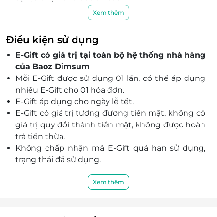
Nguyên liệu cao cấp được lựa chọn kỹ lưỡng,
Xem thêm
đảm bảo chất lượng món ăn mang đến cho bạn
trải nghiệm ẩm thực chuẩn vị Hồng Kông.
Điều kiện sử dụng
Mỗi món ăn tại Baoz Dimsum đều được chế biến
E-Gift có giá trị tại toàn bộ hệ thống nhà hàng
tỉ mỉ, công phu mang lại hương vị thơm ngon và
của Baoz Dimsum
chất lượng tuyệt vời giúp bạn có một trải
Mỗi E-Gift được sử dụng 01 lần, có thể áp dụng
nghiệm ẩm thực hoàn hảo.
nhiều E-Gift cho 01 hóa đơn.
E-Gift áp dụng cho ngày lễ tết.
E-Gift có giá trị tương đương tiền mặt, không có
giá trị quy đổi thành tiền mặt, không được hoàn
trả tiền thừa.
Không chấp nhận mã E-Gift quá hạn sử dụng,
trạng thái đã sử dụng.
E-Gift được áp dụng song song với các ưu đãi tại
nhà hàng.
Xem thêm
E-Gift không áp dụng thẻ thành viên, chỉ được
tích điểm.