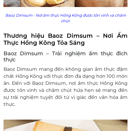
LifeLink sẽ không chịu trách nhiệm đối với chất
lượng sản phẩm hoặc dịch vụ được cung cấp
Baoz Dimsum -
Nơi ẩm thực Hồng Kông được tôn vinh và chăm
cũng như đối với các tranh chấp về sau giữa
chút
khách hàng và nhà cung cấp.
LifeLink có quyền sửa chữa hoặc thay đổi điều
Thương hiệu Baoz Dimsum – Nơi Ẩm
khoản và điều kiện sử dụng mà không thông
Thực Hồng Kông Tỏa Sáng
báo trước.
Baoz Dimsum – Trải nghiệm ẩm thực đích
thực
Baoz Dimsum mang đến không gian ẩm thực đậm
chất Hồng Kông với thực đơn đa dạng hơn 100 món
ăn. Đến với Baoz Dimsum, nơi ẩm thực Hồng Kông
được tôn vinh và chăm chút hứa hẹn sẽ mang đến
sự trải nghiệm tuyệt đối từ vị giác đến văn hóa ẩm
thực.