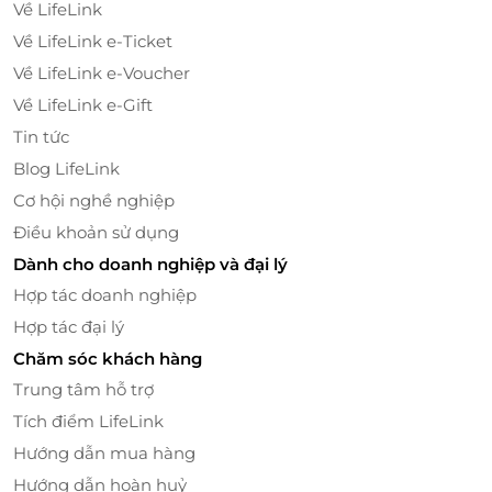
Về LifeLink
với Baoz Dimsum, thực khách sẽ được đắm mình
Về LifeLink e-Ticket
trong bầu không gian của một Hồng Kông xưa hoài
Về LifeLink e-Voucher
cổ, bởi lối thiết kế sang trọng mang đậm nét cổ điển
Về LifeLink e-Gift
xen lẫn đương đại.
Tin tức
Không gian dùng bữa đa dạng gồm khu vực sảnh
Blog LifeLink
chung rộng rãi, thoáng mát, tươi sáng và khu phòng
Cơ hội nghề nghiệp
V.I.P mang đến sự riêng tư, ấm cúng. Baoz Dimsum
hứa hẹn mang lại cho bạn phút giây dùng bữa đầy
Điều khoản sử dụng
thư giãn, thoải mái bên gia đình và người thân yêu.
Dành cho doanh nghiệp và đại lý
Hợp tác doanh nghiệp
Hợp tác đại lý
Chăm sóc khách hàng
Trung tâm hỗ trợ
Tích điểm LifeLink
Hướng dẫn mua hàng
Hướng dẫn hoàn huỷ