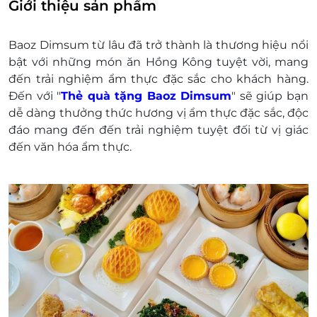
Nghiêm cấm mọi hình thức mua đi bán lại, kinh
Giới thiệu sản phẩm
doanh trái với qui định của LifeLink và Baoz
Dimsum
Baoz Dimsum từ lâu đã trở thành là thương hiệu nổi
Baoz Dimsum có quyền từ chối áp dụng và thu
bật với những món ăn Hồng Kông tuyệt vời, mang
hồi E-Gift khi phát hiện E-Gift đó nằm trong
đến trải nghiệm ẩm thực đặc sắc cho khách hàng.
hành vi mua đi bán lại, kinh doanh trái với quy
Đến với "
Thẻ quà tặng
Baoz Dimsum
" sẽ giúp bạn
định của LifeLink và Baoz Dimsum
dễ dàng thưởng thức hương vị ẩm thực đặc sắc, độc
Nếu giá trị đơn hàng của khách hàng vượt quá
đáo mang đến đến trải nghiệm tuyệt đối từ vị giác
giá trị của E-Gift thì khách hàng phải thanh toán
đến văn hóa ẩm thực.
thêm khoản chênh lệch đó.
Baoz Dimsum chịu trách nhiệm xuất hóa đơn
VAT cho khách hàng sử dụng tại nhà hàng.
Chỉ xuất hóa đơn VAT cho khách hàng trực tiếp
dùng bữa tại nhà hàng.
Khách hàng có trách nhiệm bảo mật thông tin
mã thẻ quà tặng sau khi đặt mua. LifeLink sẽ
không chịu trách nhiệm hoàn trả các mã thẻ bị
mất hoặc ở trạng thái "Đã sử dụng" với bất kỳ lý
do gì.