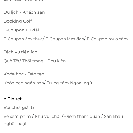
Đừng bỏ lỡ cơ hội thưởng thức những món ăn đặc
sắc từ Baoz Dimsum! Mua thẻ quà tặng Baoz
Du lịch - Khách sạn
Dimsum tại
LifeLink
ngay hôm nay và tận hưởng
Booking Golf
hương vị ẩm thực Hồng Kông đích thực.
E-Coupon ưu đãi
/
/
E-Coupon ẩm thực
E-Coupon làm đẹp
E-Coupon mua sắm
LifeLink
Dịch vụ tiện ích
/
Quà Tết
Thời trang - Phụ kiện
Khóa học - Đào tạo
/
Khóa học ngắn hạn
Trung tâm Ngoại ngữ
e-Ticket
Vui chơi giải trí
/
/
/
Vé xem phim
Khu vui chơi
Điểm tham quan
Sân khấu
nghệ thuật