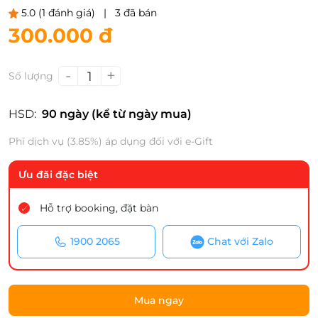
5.0
(1 đánh giá)
|
3 đã bán
300.000 đ
-
+
1
Số lượng
HSD:
90 ngày (kể từ ngày mua)
Phí dịch vụ (3.85%) áp dụng đối với e-Gift
Ưu đãi đặc biệt
Hỗ trợ booking, đặt bàn
1900 2065
Chat với Zalo
Mua ngay