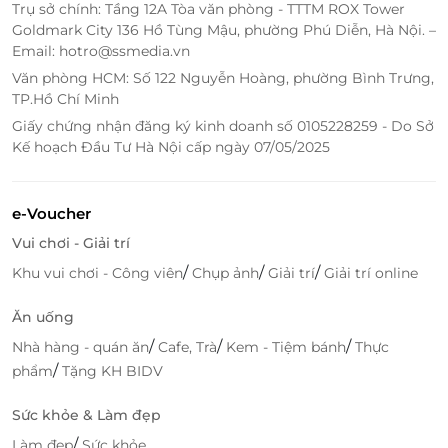
Baoz Dimsum gần nhất.
Trụ sở chính: Tầng 12A Tòa văn phòng - TTTM ROX Tower
Goldmark City 136 Hồ Tùng Mậu, phường Phú Diễn, Hà Nội. –
Email: hotro@ssmedia.vn
Văn phòng HCM: Số 122 Nguyễn Hoàng, phường Bình Trưng,
TP.Hồ Chí Minh
Giấy chứng nhận đăng ký kinh doanh số 0105228259 - Do Sở
Kế hoạch Đầu Tư Hà Nội cấp ngày 07/05/2025
e-Voucher
Vui chơi - Giải trí
/
/
/
Khu vui chơi - Công viên
Chụp ảnh
Giải trí
Giải trí online
Khi mua thẻ quà tặng Baoz Dimsum tại LifeLink, bạn
Ăn uống
sẽ có cơ hội thưởng thức các món ăn đặc sắc của
/
/
/
Nhà hàng - quán ăn
Cafe, Trà
Kem - Tiệm bánh
Thực
Hồng Kông với một mức giá hợp lý và nhiều ưu đãi
/
phẩm
Tặng KH BIDV
hấp dẫn. Thẻ quà tặng là món quà tuyệt vời dành
cho những ai yêu thích ẩm thực và muốn khám phá
Sức khỏe & Làm đẹp
thêm những hương vị mới.
/
Làm đẹp
Sức khỏe