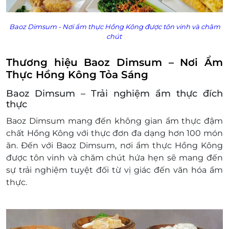
LifeLink sẽ không chịu trách nhiệm đối với chất
lượng sản phẩm hoặc dịch vụ được cung cấp
Baoz Dimsum -
Nơi ẩm thực Hồng Kông được tôn vinh và chăm
cũng như đối với các tranh chấp về sau giữa
chút
khách hàng và nhà cung cấp.
LifeLink có quyền sửa chữa hoặc thay đổi điều
Thương hiệu Baoz Dimsum – Nơi Ẩm
khoản và điều kiện sử dụng mà không thông
Thực Hồng Kông Tỏa Sáng
báo trước.
Baoz Dimsum – Trải nghiệm ẩm thực đích
thực
Baoz Dimsum mang đến không gian ẩm thực đậm
chất Hồng Kông với thực đơn đa dạng hơn 100 món
ăn. Đến với Baoz Dimsum, nơi ẩm thực Hồng Kông
được tôn vinh và chăm chút hứa hẹn sẽ mang đến
sự trải nghiệm tuyệt đối từ vị giác đến văn hóa ẩm
thực.