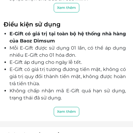
Nguyên liệu cao cấp được lựa chọn kỹ lưỡng,
Xem thêm
đảm bảo chất lượng món ăn mang đến cho bạn
trải nghiệm ẩm thực chuẩn vị Hồng Kông.
Điều kiện sử dụng
Mỗi món ăn tại Baoz Dimsum đều được chế biến
E-Gift có giá trị tại toàn bộ hệ thống nhà hàng
tỉ mỉ, công phu mang lại hương vị thơm ngon và
của Baoz Dimsum
chất lượng tuyệt vời giúp bạn có một trải
Mỗi E-Gift được sử dụng 01 lần, có thể áp dụng
nghiệm ẩm thực hoàn hảo.
nhiều E-Gift cho 01 hóa đơn.
E-Gift áp dụng cho ngày lễ tết.
E-Gift có giá trị tương đương tiền mặt, không có
giá trị quy đổi thành tiền mặt, không được hoàn
trả tiền thừa.
Không chấp nhận mã E-Gift quá hạn sử dụng,
trạng thái đã sử dụng.
E-Gift được áp dụng song song với các ưu đãi tại
nhà hàng.
Xem thêm
E-Gift không áp dụng thẻ thành viên, chỉ được
tích điểm.